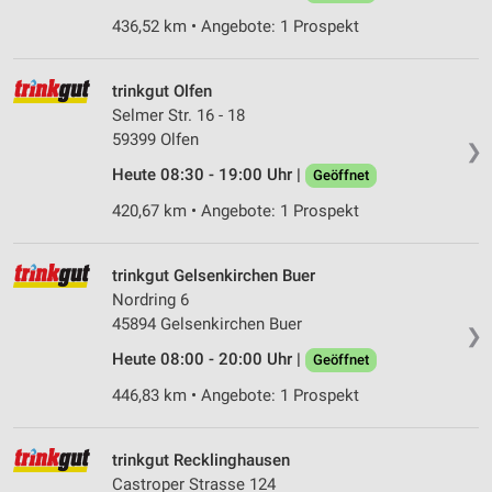
436,52 km • Angebote: 1 Prospekt
Verwendung von Profilen zur Auswahl
personalisierter Werbung
trinkgut Olfen
Erstellung von Profilen zur Personalisierung
Selmer Str. 16 - 18
von Inhalten
59399 Olfen
❯
Verwendung von Profilen zur Auswahl
Heute 08:30 - 19:00 Uhr |
Geöffnet
personalisierter Inhalte
420,67 km • Angebote: 1 Prospekt
Messung der Werbeleistung
trinkgut Gelsenkirchen Buer
Messung der Performance von Inhalten
Nordring 6
Analyse von Zielgruppen durch Statistiken oder
45894 Gelsenkirchen Buer
❯
Kombinationen von Daten aus verschiedenen
Quellen
Heute 08:00 - 20:00 Uhr |
Geöffnet
446,83 km • Angebote: 1 Prospekt
Entwicklung und Verbesserung der Angebote
Verwendung reduzierter Daten zur Auswahl von
trinkgut Recklinghausen
Inhalten
Castroper Strasse 124