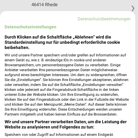
46414 Rhede
❯
Heute 08:00 - 20:00 Uhr |
Geöffnet
Datenschutzbestimmungen
462,72 km • Angebote: 1 Prospekt
Datenschutzeinstellungen
Durch Klicken auf die Schaltfläche „Ablehnen“ wird die
Standardeinstellung nur für unbedingt erforderliche cookie
trinkgut Herten
beibehalten.
Hoppenwall 8
Wir und unsere Partner speichern und/oder greifen auf Informationen auf
45701 Herten
❯
einem Gerät zu, wie z. B. eindeutige IDs in cookie und anderen
Browserspeichern, um personenbezogene Daten zu verarbeiten. Einige
Heute 08:00 - 20:00 Uhr |
Geöffnet
Anbieter verarbeiten Ihre personenbezogenen Daten möglicherweise
aufgrund eines berechtigten Interesses. Um dem zu widersprechen, öffnen
443,80 km • Angebote: 1 Prospekt
Sie die „Einstellungen“. Sie können Ihre Einstellungen akzeptieren, ablehnen
oder verwalten, indem Sie auf die Schaltfläche „Einstellungen verwalten“
klicken oder jederzeit auf die Fingerabdruck-Schaltfläche in der linken
Getränke Hoffmann Nottuln
unteren Ecke der Website klicken. Um Ihre Einwilligung zu widerrufen,
klicken Sie auf den Fingerabdruck oder den Link in der Fußzeile der Website
Bodelschwinghstr. 38
und klicken Sie auf den Menüpunkt „Meine Daten“. Auf dieser Seite können
48301 Nottuln
Sie Ihre Einwilligung widerrufen. Diese Entscheidungen werden unseren
❯
Partnern mitgeteilt und haben keinen Einfluss auf die Browserdaten.
Heute 09:00 - 19:00 Uhr |
Geöffnet
Wir und unsere Partner verarbeiten Daten, um die Leistung der
Website zu analysieren und Folgendes zu tun:
416,58 km • Angebote: 1 Prospekt
Speichern von oder Zugriff auf Informationen auf einem Endgerät.