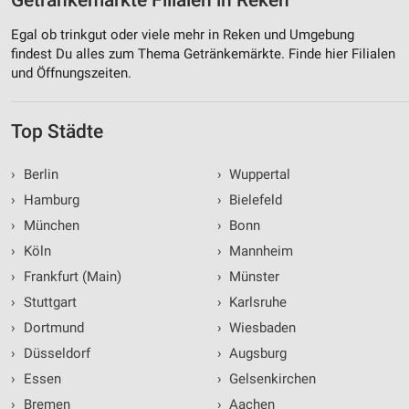
Getränkemärkte Filialen in Reken
Egal ob trinkgut oder viele mehr in Reken und Umgebung
findest Du alles zum Thema Getränkemärkte. Finde hier Filialen
und Öffnungszeiten.
Top Städte
›
Berlin
›
Wuppertal
›
Hamburg
›
Bielefeld
›
München
›
Bonn
›
Köln
›
Mannheim
›
Frankfurt (Main)
›
Münster
›
Stuttgart
›
Karlsruhe
›
Dortmund
›
Wiesbaden
›
Düsseldorf
›
Augsburg
›
Essen
›
Gelsenkirchen
›
Bremen
›
Aachen