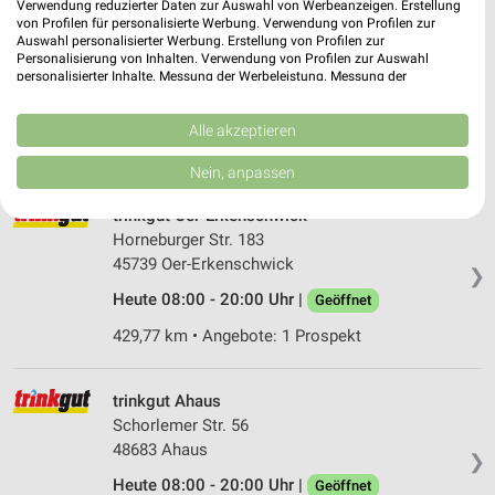
Verwendung reduzierter Daten zur Auswahl von Werbeanzeigen. Erstellung
von Profilen für personalisierte Werbung. Verwendung von Profilen zur
trinkgut Herten
Auswahl personalisierter Werbung. Erstellung von Profilen zur
Westerholter Straße 790
Personalisierung von Inhalten. Verwendung von Profilen zur Auswahl
personalisierter Inhalte. Messung der Werbeleistung. Messung der
45701 Herten
❯
Performance von Inhalten. Analyse von Zielgruppen durch Statistiken oder
Kombinationen von Daten aus verschiedenen Quellen. Entwicklung und
Heute 08:00 - 20:00 Uhr |
Geöffnet
Verbesserung der Angebote. Verwendung reduzierter Daten zur Auswahl
Alle akzeptieren
von Inhalten.
442,38 km • Angebote: 1 Prospekt
Daten können außerhalb der Europäischen Union weitergegeben und in die
Nein, anpassen
USA gesendet werden.
Ihre Einwilligung und die cookie Richtlinie gelten ausschließlich für diese
trinkgut Oer-Erkenschwick
Website/App.
Horneburger Str. 183
Partnerliste anzeigen (1 IAB-Anbieter)
45739 Oer-Erkenschwick
❯
Wir nutzen Ihre Daten für folgende Zwecke:
Heute 08:00 - 20:00 Uhr |
Geöffnet
IAB-Verarbeitungszwecke:
429,77 km • Angebote: 1 Prospekt
Speichern von oder Zugriff auf Informationen
auf einem Endgerät
trinkgut Ahaus
Verwendung reduzierter Daten zur Auswahl von
Schorlemer Str. 56
Werbeanzeigen
48683 Ahaus
❯
Erstellung von Profilen für personalisierte
Heute 08:00 - 20:00 Uhr |
Geöffnet
Werbung