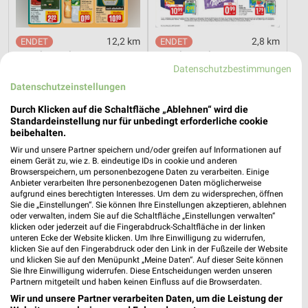
12,2 km
2,8 km
Angebote ab 03.08.
Angebote ab 03.08.
Datenschutzbestimmungen
Noch morgen gültig
Noch morgen gültig
Datenschutzeinstellungen
Kaufland
XXXLutz
Durch Klicken auf die Schaltfläche „Ablehnen“ wird die
Standardeinstellung nur für unbedingt erforderliche cookie
beibehalten.
Wir und unsere Partner speichern und/oder greifen auf Informationen auf
einem Gerät zu, wie z. B. eindeutige IDs in cookie und anderen
Browserspeichern, um personenbezogene Daten zu verarbeiten. Einige
Anbieter verarbeiten Ihre personenbezogenen Daten möglicherweise
aufgrund eines berechtigten Interesses. Um dem zu widersprechen, öffnen
Sie die „Einstellungen“. Sie können Ihre Einstellungen akzeptieren, ablehnen
oder verwalten, indem Sie auf die Schaltfläche „Einstellungen verwalten“
klicken oder jederzeit auf die Fingerabdruck-Schaltfläche in der linken
unteren Ecke der Website klicken. Um Ihre Einwilligung zu widerrufen,
klicken Sie auf den Fingerabdruck oder den Link in der Fußzeile der Website
und klicken Sie auf den Menüpunkt „Meine Daten“. Auf dieser Seite können
Sie Ihre Einwilligung widerrufen. Diese Entscheidungen werden unseren
Partnern mitgeteilt und haben keinen Einfluss auf die Browserdaten.
Wir und unsere Partner verarbeiten Daten, um die Leistung der
4,4 km
13,2 km