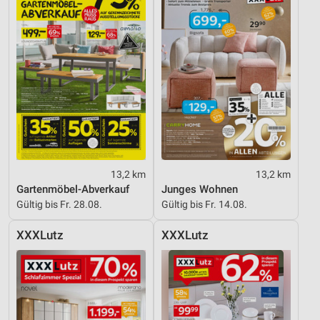
Inhalten
IAB-Besonderheiten:
Verwendung genauer Standortdaten
Geräte anhand von aktiv angeforderten
Informationen identifizieren
Nicht-IAB-Verarbeitungszwecke:
Notwendig
Performance
13,2 km
13,2 km
Gartenmöbel-Abverkauf
Junges Wohnen
Funktional
Gültig bis Fr. 28.08.
Gültig bis Fr. 14.08.
Werbung
XXXLutz
XXXLutz