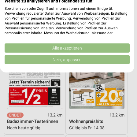
Website zu analysieren und Folgendes zu tun:
Angebote ab 06.08.
Büro Spezial
Speichern von oder Zugriff auf Informationen auf einem Endgerät.
Gültig bis Mi. 12.08.
Gültig bis Fr. 14.08.
Verwendung reduzierter Daten zur Auswahl von Werbeanzeigen. Erstellung
von Profilen für personalisierte Werbung. Verwendung von Profilen zur
Auswahl personalisierter Werbung. Erstellung von Profilen zur
XXXLutz
XXXLutz
Personalisierung von Inhalten. Verwendung von Profilen zur Auswahl
personalisierter Inhalte. Messung der Werbeleistung. Messung der
Performance von Inhalten. Analyse von Zielgruppen durch Statistiken oder
Kombinationen von Daten aus verschiedenen Quellen. Entwicklung und
Verbesserung der Angebote. Verwendung reduzierter Daten zur Auswahl
Alle akzeptieren
von Inhalten.
Daten können außerhalb der Europäischen Union weitergegeben und in die
Nein, anpassen
USA gesendet werden.
Ihre Einwilligung und die cookie Richtlinie gelten ausschließlich für diese
Website/App.
Partnerliste anzeigen (1 IAB-Anbieter)
Wir nutzen Ihre Daten für folgende Zwecke:
IAB-Verarbeitungszwecke:
Speichern von oder Zugriff auf Informationen
auf einem Endgerät
13,2 km
13,2 km
Badezimmer-Testerinnen
Wohnenpreishits
Verwendung reduzierter Daten zur Auswahl von
Noch heute gültig
Gültig bis Fr. 14.08.
Werbeanzeigen