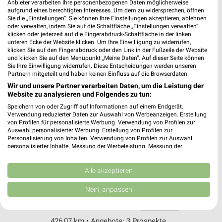
dm Freudenberg
Anbieter verarbeiten Ihre personenbezogenen Daten möglicherweise
aufgrund eines berechtigten Interesses. Um dem zu widersprechen, öffnen
Am Silberstern 16
Sie die „Einstellungen“. Sie können Ihre Einstellungen akzeptieren, ablehnen
57258 Freudenberg
❯
oder verwalten, indem Sie auf die Schaltfläche „Einstellungen verwalten“
klicken oder jederzeit auf die Fingerabdruck-Schaltfläche in der linken
Heute 09:00 - 19:00 Uhr |
Geschlossen
unteren Ecke der Website klicken. Um Ihre Einwilligung zu widerrufen,
klicken Sie auf den Fingerabdruck oder den Link in der Fußzeile der Website
421,57 km
und klicken Sie auf den Menüpunkt „Meine Daten“. Auf dieser Seite können
Sie Ihre Einwilligung widerrufen. Diese Entscheidungen werden unseren
Partnern mitgeteilt und haben keinen Einfluss auf die Browserdaten.
Rossmann Engelskirchen
Wir und unsere Partner verarbeiten Daten, um die Leistung der
Website zu analysieren und Folgendes zu tun:
Gummersbacher Str. 2
51766 Engelskirchen
Speichern von oder Zugriff auf Informationen auf einem Endgerät.
❯
Verwendung reduzierter Daten zur Auswahl von Werbeanzeigen. Erstellung
Heute 08:00 - 20:00 Uhr |
Geschlossen
von Profilen für personalisierte Werbung. Verwendung von Profilen zur
Auswahl personalisierter Werbung. Erstellung von Profilen zur
442,11 km • Angebote: 3 Prospekte
Personalisierung von Inhalten. Verwendung von Profilen zur Auswahl
personalisierter Inhalte. Messung der Werbeleistung. Messung der
Performance von Inhalten. Analyse von Zielgruppen durch Statistiken oder
Kombinationen von Daten aus verschiedenen Quellen. Entwicklung und
Rossmann Meinerzhagen
Verbesserung der Angebote. Verwendung reduzierter Daten zur Auswahl
Alle akzeptieren
Hauptstr. 19
von Inhalten.
Daten können außerhalb der Europäischen Union weitergegeben und in die
58540 Meinerzhagen
Nein, anpassen
❯
USA gesendet werden.
Heute 09:00 - 19:00 Uhr |
Ihre Einwilligung und die cookie Richtlinie gelten ausschließlich für diese
Geschlossen
Website/App.
426,07 km • Angebote: 3 Prospekte