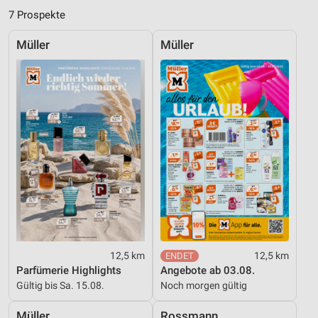
7 Prospekte
Messung der Performance von Inhalten
Müller
Müller
Analyse von Zielgruppen durch Statistiken oder
Kombinationen von Daten aus verschiedenen
Quellen
Entwicklung und Verbesserung der Angebote
Verwendung reduzierter Daten zur Auswahl von
Inhalten
IAB-Besonderheiten:
Verwendung genauer Standortdaten
Geräte anhand von aktiv angeforderten
Informationen identifizieren
Nicht-IAB-Verarbeitungszwecke:
12,5 km
12,5 km
Parfümerie Highlights
Angebote ab 03.08.
Notwendig
Gültig bis Sa. 15.08.
Noch morgen gültig
Performance
Müller
Rossmann