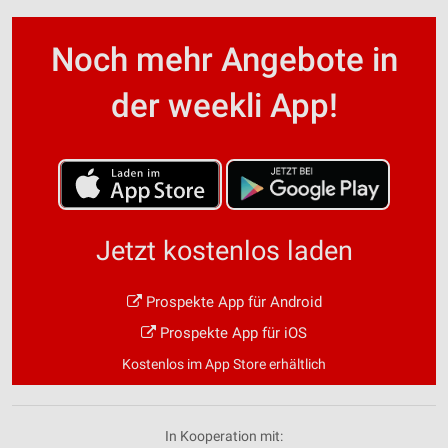
Noch mehr Angebote in
der weekli App!
Jetzt kostenlos laden
Prospekte App für Android
Prospekte App für iOS
Kostenlos im App Store erhältlich
In Kooperation mit: