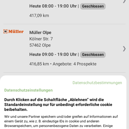
Heute 08:00 - 19:00 Uhr |
Geschlossen
417,09 km
Müller Olpe
Kölner Str. 7
57462 Olpe
❯
Heute 09:00 - 19:00 Uhr |
Geschlossen
416,85 km • Angebote: 4 Prospekte
Rossmann Olpe
Datenschutzbestimmungen
Martinstr. 28-34
Datenschutzeinstellungen
57462 Olpe
❯
Durch Klicken auf die Schaltfläche „Ablehnen“ wird die
Heute 08:00 - 19:00 Uhr |
Geschlossen
Standardeinstellung nur für unbedingt erforderliche cookie
beibehalten.
416,50 km • Angebote: 3 Prospekte
Wir und unsere Partner speichern und/oder greifen auf Informationen auf
einem Gerät zu, wie z. B. eindeutige IDs in cookie und anderen
Browserspeichern, um personenbezogene Daten zu verarbeiten. Einige