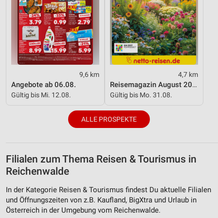
Messung der Performance von Inhalten
Analyse von Zielgruppen durch Statistiken oder
Kombinationen von Daten aus verschiedenen
Quellen
Entwicklung und Verbesserung der Angebote
9,6 km
4,7 km
Angebote ab 06.08.
Reisemagazin August 2026
Verwendung reduzierter Daten zur Auswahl von
Gültig bis Mi. 12.08.
Gültig bis Mo. 31.08.
Inhalten
IAB-Besonderheiten:
ALLE PROSPEKTE
Verwendung genauer Standortdaten
Geräte anhand von aktiv angeforderten
Informationen identifizieren
Filialen zum Thema Reisen & Tourismus in
Reichenwalde
Nicht-IAB-Verarbeitungszwecke:
Notwendig
In der Kategorie Reisen & Tourismus findest Du aktuelle Filialen
und Öffnungszeiten von z.B. Kaufland, BigXtra und Urlaub in
Performance
Österreich in der Umgebung vom Reichenwalde.