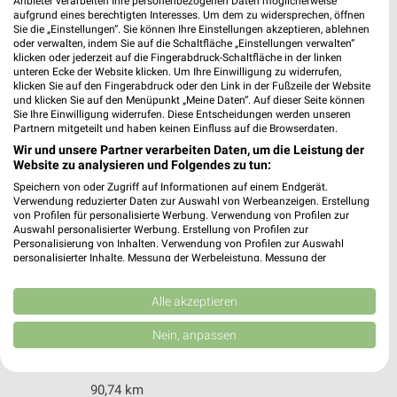
Anbieter verarbeiten Ihre personenbezogenen Daten möglicherweise
Oderbruchstr. 14
aufgrund eines berechtigten Interesses. Um dem zu widersprechen, öffnen
10369 Berlin
Sie die „Einstellungen“. Sie können Ihre Einstellungen akzeptieren, ablehnen
❯
oder verwalten, indem Sie auf die Schaltfläche „Einstellungen verwalten“
Heute
geschlossen
klicken oder jederzeit auf die Fingerabdruck-Schaltfläche in der linken
unteren Ecke der Website klicken. Um Ihre Einwilligung zu widerrufen,
4,01 km
klicken Sie auf den Fingerabdruck oder den Link in der Fußzeile der Website
und klicken Sie auf den Menüpunkt „Meine Daten“. Auf dieser Seite können
Sie Ihre Einwilligung widerrufen. Diese Entscheidungen werden unseren
Partnern mitgeteilt und haben keinen Einfluss auf die Browserdaten.
Spreewald Thermenhotel - Kannewischer
Wir und unsere Partner verarbeiten Daten, um die Leistung der
Collection Burg (Spreewald)
Website zu analysieren und Folgendes zu tun:
Ringchaussee 152
❯
Speichern von oder Zugriff auf Informationen auf einem Endgerät.
03096 Burg (Spreewald)
Verwendung reduzierter Daten zur Auswahl von Werbeanzeigen. Erstellung
von Profilen für personalisierte Werbung. Verwendung von Profilen zur
90,74 km
Auswahl personalisierter Werbung. Erstellung von Profilen zur
Personalisierung von Inhalten. Verwendung von Profilen zur Auswahl
personalisierter Inhalte. Messung der Werbeleistung. Messung der
Performance von Inhalten. Analyse von Zielgruppen durch Statistiken oder
Spreewald Therme - Kannewischer Collection
Kombinationen von Daten aus verschiedenen Quellen. Entwicklung und
Burg (Spreewald)
Verbesserung der Angebote. Verwendung reduzierter Daten zur Auswahl
Alle akzeptieren
Ringchaussee 152
von Inhalten.
Daten können außerhalb der Europäischen Union weitergegeben und in die
❯
03096 Burg (Spreewald)
Nein, anpassen
USA gesendet werden.
Heute 09:00 - 22:00 Uhr |
Geschlossen
Ihre Einwilligung und die cookie Richtlinie gelten ausschließlich für diese
Website/App.
90,74 km