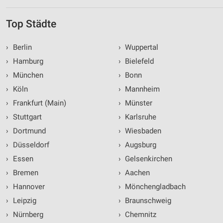
Funktional
Top Städte
Werbung
›
Berlin
›
Wuppertal
›
Hamburg
›
Bielefeld
›
München
›
Bonn
›
Köln
›
Mannheim
›
Frankfurt (Main)
›
Münster
›
Stuttgart
›
Karlsruhe
›
Dortmund
›
Wiesbaden
›
Düsseldorf
›
Augsburg
›
Essen
›
Gelsenkirchen
›
Bremen
›
Aachen
›
Hannover
›
Mönchengladbach
›
Leipzig
›
Braunschweig
›
Nürnberg
›
Chemnitz