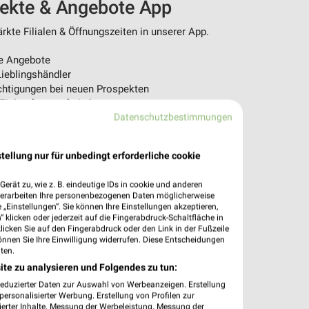
pekte & Angebote App
kte Filialen & Öffnungszeiten in unserer App.
e Angebote
ieblingshändler
htigungen bei neuen Prospekten
 Einkauf stressfrei planen
Datenschutzbestimmungen
 App jetzt laden oder QR-Code scannen.
tellung nur für unbedingt erforderliche cookie
erät zu, wie z. B. eindeutige IDs in cookie und anderen
verarbeiten Ihre personenbezogenen Daten möglicherweise
„Einstellungen“. Sie können Ihre Einstellungen akzeptieren,
 klicken oder jederzeit auf die Fingerabdruck-Schaltfläche in
klicken Sie auf den Fingerabdruck oder den Link in der Fußzeile
önnen Sie Ihre Einwilligung widerrufen. Diese Entscheidungen
ten.
ite zu analysieren und Folgendes zu tun:
reduzierter Daten zur Auswahl von Werbeanzeigen. Erstellung
ersonalisierter Werbung. Erstellung von Profilen zur
ierter Inhalte. Messung der Werbeleistung. Messung der