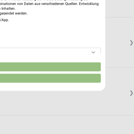
binationen von Daten aus verschiedenen Quellen. Entwicklung
 Inhalten.
gesendet werden.
e/App.
❯
n
❯