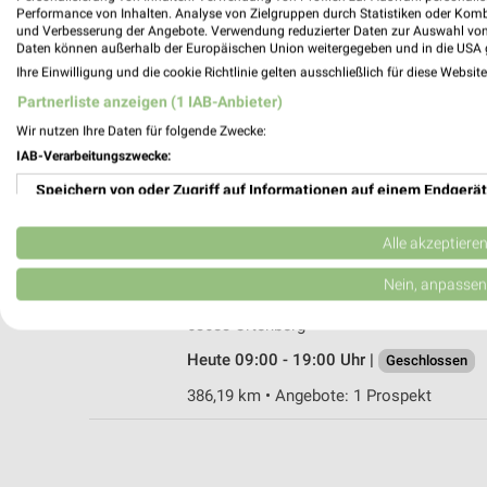
Performance von Inhalten. Analyse von Zielgruppen durch Statistiken oder Kom
und Verbesserung der Angebote. Verwendung reduzierter Daten zur Auswahl von
Daten können außerhalb der Europäischen Union weitergegeben und in die USA 
Ihre Einwilligung und die cookie Richtlinie gelten ausschließlich für diese Websit
Logo Getränke-Fachmarkt Nidda
Partnerliste anzeigen (1 IAB-Anbieter)
Am Rauner Graben 9
Wir nutzen Ihre Daten für folgende Zwecke:
63667 Nidda
IAB-Verarbeitungszwecke:
Heute 08:00 - 20:00 Uhr |
Geschlossen
Speichern von oder Zugriff auf Informationen auf einem Endgerät
384,32 km • Angebote: 1 Prospekt
Verwendung reduzierter Daten zur Auswahl von Werbeanzeigen
Alle akzeptiere
alldrink Ortenberg
Erstellung von Profilen für personalisierte Werbung
Nein, anpassen
Karl-Hofmann-Str. 2-4
Verwendung von Profilen zur Auswahl personalisierter Werbung
63683 Ortenberg
Heute 09:00 - 19:00 Uhr |
Geschlossen
Erstellung von Profilen zur Personalisierung von Inhalten
386,19 km • Angebote: 1 Prospekt
Verwendung von Profilen zur Auswahl personalisierter Inhalte
Messung der Werbeleistung