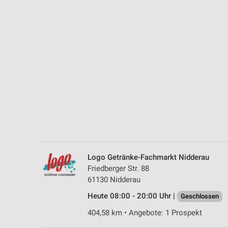
Messung der Performance von Inhalten
Analyse von Zielgruppen durch Statistiken oder Kombinationen 
Quellen
Entwicklung und Verbesserung der Angebote
Verwendung reduzierter Daten zur Auswahl von Inhalten
IAB-Besonderheiten:
Verwendung genauer Standortdaten
Geräte anhand von aktiv angeforderten Informationen identifizie
Nicht-IAB-Verarbeitungszwecke:
Logo Getränke-Fachmarkt Nidderau
Notwendig
Friedberger Str. 88
61130 Nidderau
Performance
Heute 08:00 - 20:00 Uhr |
Geschlossen
Funktional
404,58 km • Angebote: 1 Prospekt
Werbung