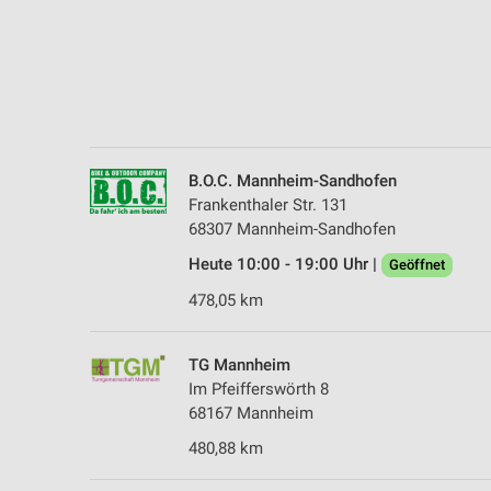
Messung der Performance von Inhalten
Analyse von Zielgruppen durch Statistiken oder Kombinationen 
Quellen
Entwicklung und Verbesserung der Angebote
Verwendung reduzierter Daten zur Auswahl von Inhalten
B.O.C. Mannheim-Sandhofen
Frankenthaler Str. 131
IAB-Besonderheiten:
68307 Mannheim-Sandhofen
Verwendung genauer Standortdaten
Heute 10:00 - 19:00 Uhr |
Geöffnet
Geräte anhand von aktiv angeforderten Informationen identifizie
478,05 km
Nicht-IAB-Verarbeitungszwecke:
Notwendig
TG Mannheim
Im Pfeifferswörth 8
Performance
68167 Mannheim
Funktional
480,88 km
Werbung