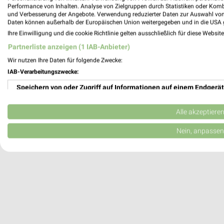
Gutperle Golf Courses - Golfclub Hedde
Performance von Inhalten. Analyse von Zielgruppen durch Statistiken oder Kom
und Verbesserung der Angebote. Verwendung reduzierter Daten zur Auswahl von
Gut Neuzenhof
Daten können außerhalb der Europäischen Union weitergegeben und in die USA 
68519 Viernheim
Ihre Einwilligung und die cookie Richtlinie gelten ausschließlich für diese Websit
472,88 km
Partnerliste anzeigen (1 IAB-Anbieter)
Wir nutzen Ihre Daten für folgende Zwecke:
Golfclub Mannheim-Viernheim 1930 e.V.
IAB-Verarbeitungszwecke:
Alte Mannheimer Str. 5
Speichern von oder Zugriff auf Informationen auf einem Endgerät
68519 Viernheim
Verwendung reduzierter Daten zur Auswahl von Werbeanzeigen
475,08 km
Alle akzeptiere
Erstellung von Profilen für personalisierte Werbung
Nein, anpassen
Verwendung von Profilen zur Auswahl personalisierter Werbung
Erstellung von Profilen zur Personalisierung von Inhalten
Verwendung von Profilen zur Auswahl personalisierter Inhalte
Messung der Werbeleistung