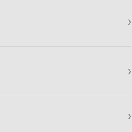
❯
❯
❯