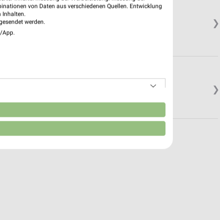
sheim Viernheim
binationen von Daten aus verschiedenen Quellen. Entwicklung
 Inhalten.
❯
gesendet werden.
e/App.
❯
n