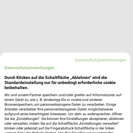
Datenschutzbestimmungen
Datenschutzeinstellungen
Drogerie Pester Wunsiedel
Karl-Sand-Str. 7
Durch Klicken auf die Schaltfläche „Ablehnen“ wird die
❯
Standardeinstellung nur für unbedingt erforderliche cookie
95632 Wunsiedel
beibehalten.
292,51 km • Angebote: 1 Prospekt
Wir und unsere Partner speichern und/oder greifen auf Informationen auf
einem Gerät zu, wie z. B. eindeutige IDs in cookie und anderen
Browserspeichern, um personenbezogene Daten zu verarbeiten. Einige
Anbieter verarbeiten Ihre personenbezogenen Daten möglicherweise
Olgas Biomarkt und Reformhaus Marktredwitz
aufgrund eines berechtigten Interesses. Um dem zu widersprechen, öffnen
Markt 60
Sie die „Einstellungen“. Sie können Ihre Einstellungen akzeptieren, ablehnen
❯
95615 Marktredwitz
oder verwalten, indem Sie auf die Schaltfläche „Einstellungen verwalten“
klicken oder jederzeit auf die Fingerabdruck-Schaltfläche in der linken
294,67 km • Angebote: 1 Prospekt