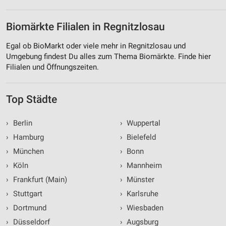
Kombinationen von Daten aus verschiedenen
Quellen
Biomärkte Filialen in Regnitzlosau
Entwicklung und Verbesserung der Angebote
Egal ob BioMarkt oder viele mehr in Regnitzlosau und
Verwendung reduzierter Daten zur Auswahl von
Umgebung findest Du alles zum Thema Biomärkte. Finde hier
Inhalten
Filialen und Öffnungszeiten.
IAB-Besonderheiten:
Verwendung genauer Standortdaten
Top Städte
Geräte anhand von aktiv angeforderten
Informationen identifizieren
›
Berlin
›
Wuppertal
›
Hamburg
›
Bielefeld
Nicht-IAB-Verarbeitungszwecke:
›
München
›
Bonn
Notwendig
›
Köln
›
Mannheim
Performance
›
Frankfurt (Main)
›
Münster
›
Stuttgart
›
Karlsruhe
Funktional
›
Dortmund
›
Wiesbaden
Werbung
›
Düsseldorf
›
Augsburg