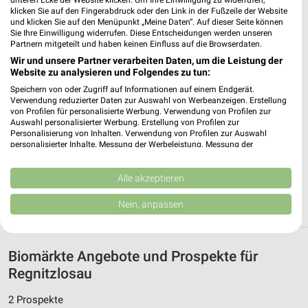
unteren Ecke der Website klicken. Um Ihre Einwilligung zu widerrufen,
klicken Sie auf den Fingerabdruck oder den Link in der Fußzeile der Website
und klicken Sie auf den Menüpunkt „Meine Daten“. Auf dieser Seite können
Sie Ihre Einwilligung widerrufen. Diese Entscheidungen werden unseren
Kreuz-Drogerie H. J. Pestel Schönheide
Partnern mitgeteilt und haben keinen Einfluss auf die Browserdaten.
Hauptstr. 78
Wir und unsere Partner verarbeiten Daten, um die Leistung der
❯
08304 Schönheide
Website zu analysieren und Folgendes zu tun:
Speichern von oder Zugriff auf Informationen auf einem Endgerät.
232,34 km • Angebote: 1 Prospekt
Verwendung reduzierter Daten zur Auswahl von Werbeanzeigen. Erstellung
von Profilen für personalisierte Werbung. Verwendung von Profilen zur
Auswahl personalisierter Werbung. Erstellung von Profilen zur
Dave’s BioMarkt Kulmbach
Personalisierung von Inhalten. Verwendung von Profilen zur Auswahl
personalisierter Inhalte. Messung der Werbeleistung. Messung der
Albert-Ruckdeschel-Str. 3
Performance von Inhalten. Analyse von Zielgruppen durch Statistiken oder
95326 Kulmbach
Kombinationen von Daten aus verschiedenen Quellen. Entwicklung und
❯
Verbesserung der Angebote. Verwendung reduzierter Daten zur Auswahl
Alle akzeptieren
Heute 08:30 - 16:00 Uhr |
Geschlossen
von Inhalten.
Daten können außerhalb der Europäischen Union weitergegeben und in die
Nein, anpassen
300,17 km • Angebote: 1 Prospekt
USA gesendet werden.
Ihre Einwilligung und die cookie Richtlinie gelten ausschließlich für diese
Website/App.
Biomärkte Angebote und Prospekte für
Partnerliste anzeigen (1 IAB-Anbieter)
Regnitzlosau
Wir nutzen Ihre Daten für folgende Zwecke:
IAB-Verarbeitungszwecke:
2 Prospekte