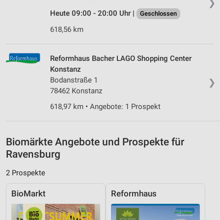
❯
Entwicklung und Verbesserung der Angebote
Heute 09:00 - 20:00 Uhr |
Geschlossen
Verwendung reduzierter Daten zur Auswahl von
618,56 km
Inhalten
IAB-Besonderheiten:
Reformhaus Bacher LAGO Shopping Center
Verwendung genauer Standortdaten
Konstanz
Bodanstraße 1
❯
Geräte anhand von aktiv angeforderten
Informationen identifizieren
78462 Konstanz
618,97 km • Angebote: 1 Prospekt
Nicht-IAB-Verarbeitungszwecke:
Notwendig
Biomärkte Angebote und Prospekte für
Performance
Ravensburg
Funktional
2 Prospekte
Werbung
BioMarkt
Reformhaus