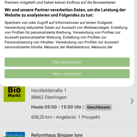
Reformhaus Stibi Lindenberg
Partnern mitgeteilt und haben keinen Einfluss auf die Browserdaten.
Hauptstr. 31
Wir und unsere Partner verarbeiten Daten, um die Leistung der
❯
88161 Lindenberg
Website zu analysieren und Folgendes zu tun:
Speichern von oder Zugriff auf Informationen auf einem Endgerät.
601,31 km • Angebote: 1 Prospekt
Verwendung reduzierter Daten zur Auswahl von Werbeanzeigen. Erstellung
von Profilen für personalisierte Werbung. Verwendung von Profilen zur
Auswahl personalisierter Werbung. Erstellung von Profilen zur
Reformhaus Merk Leutkirch
Personalisierung von Inhalten. Verwendung von Profilen zur Auswahl
personalisierter Inhalte. Messung der Werbeleistung. Messung der
Evangelische Kirchgasse 12
Performance von Inhalten. Analyse von Zielgruppen durch Statistiken oder
❯
88299 Leutkirch
Kombinationen von Daten aus verschiedenen Quellen. Entwicklung und
Verbesserung der Angebote. Verwendung reduzierter Daten zur Auswahl
Alle akzeptieren
574,67 km • Angebote: 1 Prospekt
von Inhalten.
Daten können außerhalb der Europäischen Union weitergegeben und in die
Nein, anpassen
USA gesendet werden.
Ihre Einwilligung und die cookie Richtlinie gelten ausschließlich für diese
Bio Fritz Überlingen
Website/App.
Hochbildstraße 1
Partnerliste anzeigen (1 IAB-Anbieter)
88662 Überlingen
❯
Wir nutzen Ihre Daten für folgende Zwecke:
Heute 09:00 - 19:00 Uhr |
Geschlossen
IAB-Verarbeitungszwecke:
608,20 km • Angebote: 1 Prospekt
Speichern von oder Zugriff auf Informationen
auf einem Endgerät
Reformhaus Bingger Isny