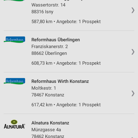
Verwendung reduzierter Daten zur Auswahl von
Wassertorstr. 14
Werbeanzeigen
❯
88316 Isny
Erstellung von Profilen für personalisierte
587,80 km • Angebote: 1 Prospekt
Werbung
Verwendung von Profilen zur Auswahl
Reformhaus Überlingen
personalisierter Werbung
Franziskanerstr. 2
❯
88662 Überlingen
Erstellung von Profilen zur Personalisierung
von Inhalten
608,73 km • Angebote: 1 Prospekt
Verwendung von Profilen zur Auswahl
personalisierter Inhalte
Reformhaus Wirth Konstanz
Moltkestr. 1
Messung der Werbeleistung
❯
78467 Konstanz
Messung der Performance von Inhalten
617,42 km • Angebote: 1 Prospekt
Analyse von Zielgruppen durch Statistiken oder
Kombinationen von Daten aus verschiedenen
Alnatura Konstanz
Quellen
Münzgasse 4a
78462 Konstanz