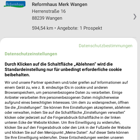
Reformhaus Merk Wangen
Herrenstraße 16
❯
88239 Wangen
594,54 km • Angebote: 1 Prospekt
Datenschutzbestimmungen
Denns BioMarkt Lindau
Langenweg 32 - 34
Datenschutzeinstellungen
88131 Lindau
❯
Durch Klicken auf die Schaltfläche „Ablehnen“ wird die
Standardeinstellung nur für unbedingt erforderliche cookie
Heute 08:00 - 20:00 Uhr |
Geschlossen
beibehalten.
612,35 km • Angebote: 1 Prospekt
Wir und unsere Partner speichern und/oder greifen auf Informationen auf
einem Gerät zu, wie z. B. eindeutige IDs in cookie und anderen
Browserspeichern, um personenbezogene Daten zu verarbeiten. Einige
Anbieter verarbeiten Ihre personenbezogenen Daten möglicherweise
Reformhaus Tobias Stibi Lindau
aufgrund eines berechtigten Interesses. Um dem zu widersprechen, öffnen
Maximilianstrasse 5
Sie die „Einstellungen“. Sie können Ihre Einstellungen akzeptieren, ablehnen
❯
88131 Lindau
oder verwalten, indem Sie auf die Schaltfläche „Einstellungen verwalten“
klicken oder jederzeit auf die Fingerabdruck-Schaltfläche in der linken
613,35 km • Angebote: 1 Prospekt
unteren Ecke der Website klicken. Um Ihre Einwilligung zu widerrufen,
klicken Sie auf den Fingerabdruck oder den Link in der Fußzeile der Website
und klicken Sie auf den Menüpunkt „Meine Daten“. Auf dieser Seite können
Sie Ihre Einwilligung widerrufen. Diese Entscheidungen werden unseren