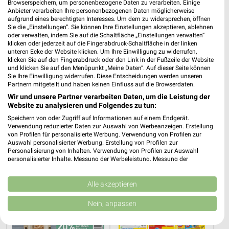
❯
Browserspeichern, um personenbezogene Daten zu verarbeiten. Einige
23558 Lübeck
Anbieter verarbeiten Ihre personenbezogenen Daten möglicherweise
aufgrund eines berechtigten Interesses. Um dem zu widersprechen, öffnen
235,70 km
Sie die „Einstellungen“. Sie können Ihre Einstellungen akzeptieren, ablehnen
oder verwalten, indem Sie auf die Schaltfläche „Einstellungen verwalten“
klicken oder jederzeit auf die Fingerabdruck-Schaltfläche in der linken
unteren Ecke der Website klicken. Um Ihre Einwilligung zu widerrufen,
Sonderposten Angebote für Ratzeburg und
klicken Sie auf den Fingerabdruck oder den Link in der Fußzeile der Website
Umgebung
und klicken Sie auf den Menüpunkt „Meine Daten“. Auf dieser Seite können
Sie Ihre Einwilligung widerrufen. Diese Entscheidungen werden unseren
Partnern mitgeteilt und haben keinen Einfluss auf die Browserdaten.
6 Prospekte
Wir und unsere Partner verarbeiten Daten, um die Leistung der
Website zu analysieren und Folgendes zu tun:
EuroShop
Rusta
Speichern von oder Zugriff auf Informationen auf einem Endgerät.
Verwendung reduzierter Daten zur Auswahl von Werbeanzeigen. Erstellung
von Profilen für personalisierte Werbung. Verwendung von Profilen zur
Auswahl personalisierter Werbung. Erstellung von Profilen zur
Personalisierung von Inhalten. Verwendung von Profilen zur Auswahl
personalisierter Inhalte. Messung der Werbeleistung. Messung der
Performance von Inhalten. Analyse von Zielgruppen durch Statistiken oder
Kombinationen von Daten aus verschiedenen Quellen. Entwicklung und
Verbesserung der Angebote. Verwendung reduzierter Daten zur Auswahl
Alle akzeptieren
von Inhalten.
Daten können außerhalb der Europäischen Union weitergegeben und in die
Nein, anpassen
USA gesendet werden.
Ihre Einwilligung und die cookie Richtlinie gelten ausschließlich für diese
Website/App.