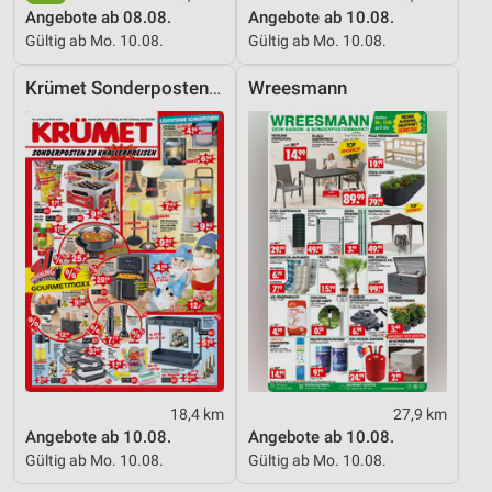
Messung der Werbeleistung
Angebote ab 08.08.
Angebote ab 10.08.
Gültig ab Mo. 10.08.
Gültig ab Mo. 10.08.
Messung der Performance von Inhalten
Krümet Sonderpostenmärkte
Wreesmann
Analyse von Zielgruppen durch Statistiken oder
Kombinationen von Daten aus verschiedenen
Quellen
Entwicklung und Verbesserung der Angebote
Verwendung reduzierter Daten zur Auswahl von
Inhalten
IAB-Besonderheiten:
Verwendung genauer Standortdaten
Geräte anhand von aktiv angeforderten
Informationen identifizieren
Nicht-IAB-Verarbeitungszwecke:
18,4 km
27,9 km
Angebote ab 10.08.
Angebote ab 10.08.
Notwendig
Gültig ab Mo. 10.08.
Gültig ab Mo. 10.08.
Performance