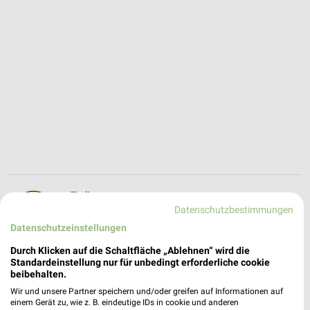
Tedi
Datenschutzbestimmungen
Königstr. 84
❯
23552 Lübeck
Datenschutzeinstellungen
234,93 km
Durch Klicken auf die Schaltfläche „Ablehnen“ wird die
Standardeinstellung nur für unbedingt erforderliche cookie
beibehalten.
Tedi
Wir und unsere Partner speichern und/oder greifen auf Informationen auf
einem Gerät zu, wie z. B. eindeutige IDs in cookie und anderen
Werner-Kock-Str. 4