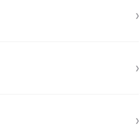
❯
❯
❯