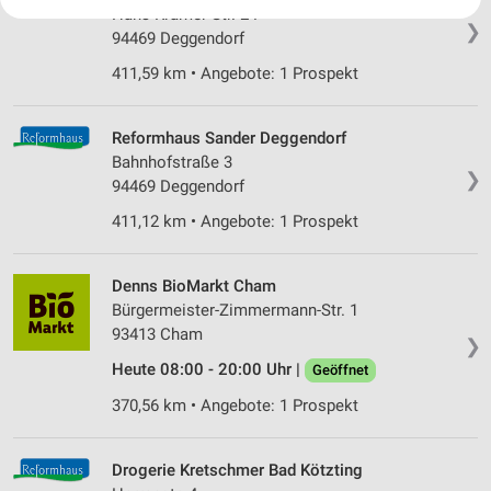
Ihre Einwilligung und die cookie Richtlinie gelten ausschließlich für diese
Hans-Krämer-Str. 24
Website/App.
❯
94469 Deggendorf
Partnerliste anzeigen (1 IAB-Anbieter)
411,59 km • Angebote: 1 Prospekt
Wir nutzen Ihre Daten für folgende Zwecke:
IAB-Verarbeitungszwecke:
Reformhaus Sander Deggendorf
Speichern von oder Zugriff auf Informationen
auf einem Endgerät
Bahnhofstraße 3
❯
94469 Deggendorf
Verwendung reduzierter Daten zur Auswahl von
411,12 km • Angebote: 1 Prospekt
Werbeanzeigen
Erstellung von Profilen für personalisierte
Denns BioMarkt Cham
Werbung
Bürgermeister-Zimmermann-Str. 1
Verwendung von Profilen zur Auswahl
93413 Cham
❯
personalisierter Werbung
Heute 08:00 - 20:00 Uhr |
Geöffnet
Erstellung von Profilen zur Personalisierung
370,56 km • Angebote: 1 Prospekt
von Inhalten
Verwendung von Profilen zur Auswahl
Drogerie Kretschmer Bad Kötzting
personalisierter Inhalte