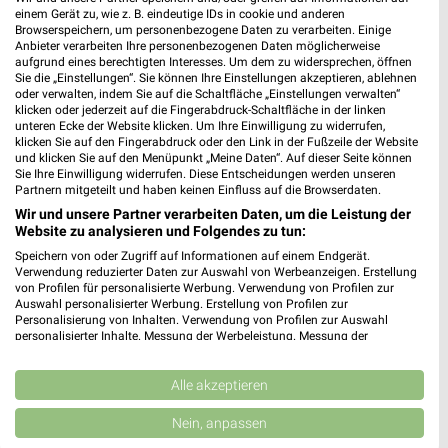
❯
94234 Viechtach
einem Gerät zu, wie z. B. eindeutige IDs in cookie und anderen
Browserspeichern, um personenbezogene Daten zu verarbeiten. Einige
384,25 km • Angebote: 1 Prospekt
Anbieter verarbeiten Ihre personenbezogenen Daten möglicherweise
aufgrund eines berechtigten Interesses. Um dem zu widersprechen, öffnen
Sie die „Einstellungen“. Sie können Ihre Einstellungen akzeptieren, ablehnen
oder verwalten, indem Sie auf die Schaltfläche „Einstellungen verwalten“
Denns BioMarkt Deggendorf
klicken oder jederzeit auf die Fingerabdruck-Schaltfläche in der linken
Graflinger Str. 135
unteren Ecke der Website klicken. Um Ihre Einwilligung zu widerrufen,
klicken Sie auf den Fingerabdruck oder den Link in der Fußzeile der Website
94469 Deggendorf
❯
und klicken Sie auf den Menüpunkt „Meine Daten“. Auf dieser Seite können
Sie Ihre Einwilligung widerrufen. Diese Entscheidungen werden unseren
Heute 08:00 - 20:00 Uhr |
Geöffnet
Partnern mitgeteilt und haben keinen Einfluss auf die Browserdaten.
409,11 km • Angebote: 1 Prospekt
Wir und unsere Partner verarbeiten Daten, um die Leistung der
Website zu analysieren und Folgendes zu tun:
Speichern von oder Zugriff auf Informationen auf einem Endgerät.
VITALIA Deggendorf
Verwendung reduzierter Daten zur Auswahl von Werbeanzeigen. Erstellung
von Profilen für personalisierte Werbung. Verwendung von Profilen zur
Hans-Krämer-Str. 24
Auswahl personalisierter Werbung. Erstellung von Profilen zur
94469 Deggendorf
Personalisierung von Inhalten. Verwendung von Profilen zur Auswahl
❯
personalisierter Inhalte. Messung der Werbeleistung. Messung der
Heute 09:00 - 19:00 Uhr |
Geöffnet
Performance von Inhalten. Analyse von Zielgruppen durch Statistiken oder
Kombinationen von Daten aus verschiedenen Quellen. Entwicklung und
411,59 km • Angebote: 1 Prospekt
Verbesserung der Angebote. Verwendung reduzierter Daten zur Auswahl
Alle akzeptieren
von Inhalten.
Daten können außerhalb der Europäischen Union weitergegeben und in die
Nein, anpassen
USA gesendet werden.
Reformhaus VITALIA Deggendorf