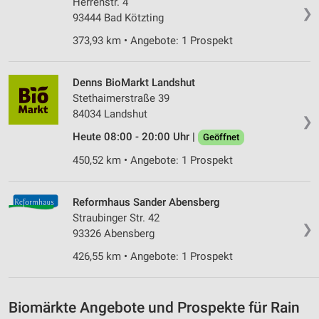
Herrenstr. 4
❯
93444 Bad Kötzting
Messung der Werbeleistung
373,93 km • Angebote: 1 Prospekt
Messung der Performance von Inhalten
Analyse von Zielgruppen durch Statistiken oder
Denns BioMarkt Landshut
Kombinationen von Daten aus verschiedenen
Stethaimerstraße 39
Quellen
84034 Landshut
❯
Entwicklung und Verbesserung der Angebote
Heute 08:00 - 20:00 Uhr |
Geöffnet
450,52 km • Angebote: 1 Prospekt
Verwendung reduzierter Daten zur Auswahl von
Inhalten
IAB-Besonderheiten:
Reformhaus Sander Abensberg
Straubinger Str. 42
Verwendung genauer Standortdaten
❯
93326 Abensberg
Geräte anhand von aktiv angeforderten
426,55 km • Angebote: 1 Prospekt
Informationen identifizieren
Nicht-IAB-Verarbeitungszwecke:
Biomärkte Angebote und Prospekte für Rain
Notwendig