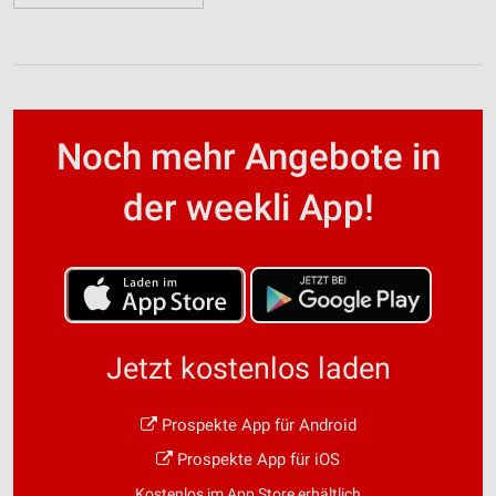
Noch mehr Angebote in
der weekli App!
Jetzt kostenlos laden
Prospekte App für Android
Prospekte App für iOS
Kostenlos im App Store erhältlich