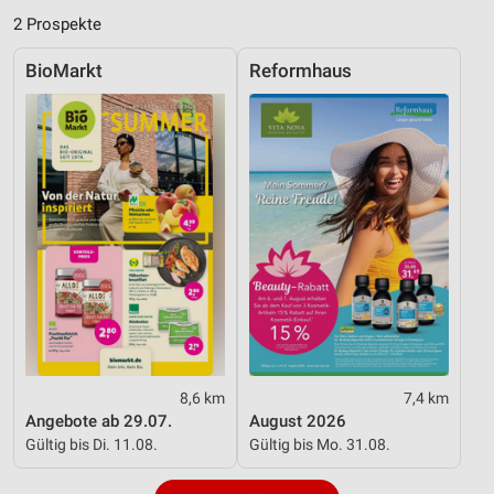
2 Prospekte
Performance
BioMarkt
Reformhaus
Funktional
Werbung
8,6 km
7,4 km
Angebote ab 29.07.
August 2026
Gültig bis Di. 11.08.
Gültig bis Mo. 31.08.