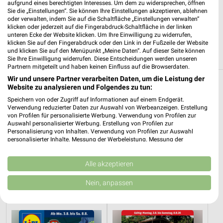
Burger King Kaiserslautern
aufgrund eines berechtigten Interesses. Um dem zu widersprechen, öffnen
Europaallee 6
Sie die „Einstellungen“. Sie können Ihre Einstellungen akzeptieren, ablehnen
oder verwalten, indem Sie auf die Schaltfläche „Einstellungen verwalten“
67657 Kaiserslautern
❯
klicken oder jederzeit auf die Fingerabdruck-Schaltfläche in der linken
unteren Ecke der Website klicken. Um Ihre Einwilligung zu widerrufen,
Heute 09:00 - 05:00 Uhr |
Geöffnet
klicken Sie auf den Fingerabdruck oder den Link in der Fußzeile der Website
und klicken Sie auf den Menüpunkt „Meine Daten“. Auf dieser Seite können
519,10 km
Sie Ihre Einwilligung widerrufen. Diese Entscheidungen werden unseren
Partnern mitgeteilt und haben keinen Einfluss auf die Browserdaten.
Wir und unsere Partner verarbeiten Daten, um die Leistung der
Restaurant Filialen in Queidersbach
Website zu analysieren und Folgendes zu tun:
Speichern von oder Zugriff auf Informationen auf einem Endgerät.
Hier findest Du aktuelle Filialen und Öffnungszeiten von z.B.
Verwendung reduzierter Daten zur Auswahl von Werbeanzeigen. Erstellung
McDonald´s, KFC und Nordsee, rund um das Thema Restaurant
von Profilen für personalisierte Werbung. Verwendung von Profilen zur
Auswahl personalisierter Werbung. Erstellung von Profilen zur
in der Nähe von Queidersbach.
Personalisierung von Inhalten. Verwendung von Profilen zur Auswahl
personalisierter Inhalte. Messung der Werbeleistung. Messung der
Aktuelle Prospekte für Queidersbach und
Performance von Inhalten. Analyse von Zielgruppen durch Statistiken oder
Kombinationen von Daten aus verschiedenen Quellen. Entwicklung und
Umgebung
Verbesserung der Angebote. Verwendung reduzierter Daten zur Auswahl
Alle akzeptieren
von Inhalten.
14 Prospekte
Daten können außerhalb der Europäischen Union weitergegeben und in die
Nein, anpassen
USA gesendet werden.
Ihre Einwilligung und die cookie Richtlinie gelten ausschließlich für diese
Lidl
DAS FUTTERHAUS
Website/App.
Partnerliste anzeigen (1 IAB-Anbieter)