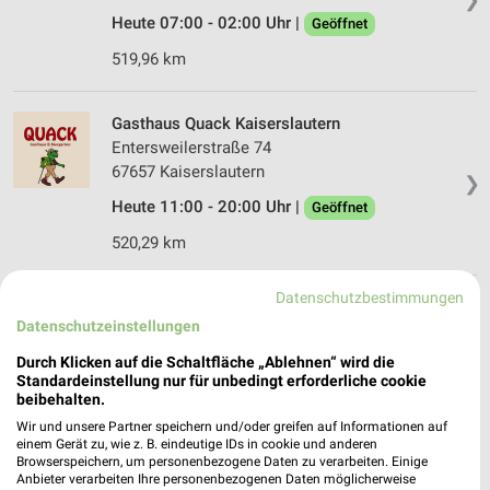
Heute 07:00 - 02:00 Uhr |
Geöffnet
519,96 km
Gasthaus Quack Kaiserslautern
Entersweilerstraße 74
67657 Kaiserslautern
❯
Heute 11:00 - 20:00 Uhr |
Geöffnet
520,29 km
Datenschutzbestimmungen
Subway Kaiserslautern
Datenschutzeinstellungen
Mannheimstr.
67657 Kaiserslautern
Durch Klicken auf die Schaltfläche „Ablehnen“ wird die
❯
Standardeinstellung nur für unbedingt erforderliche cookie
Heute 07:00 - 18:00 Uhr |
Geöffnet
beibehalten.
520,04 km
Wir und unsere Partner speichern und/oder greifen auf Informationen auf
einem Gerät zu, wie z. B. eindeutige IDs in cookie und anderen
Browserspeichern, um personenbezogene Daten zu verarbeiten. Einige
Anbieter verarbeiten Ihre personenbezogenen Daten möglicherweise