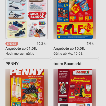
Messung der Performance von Inhalten
Analyse von Zielgruppen durch Statistiken oder
Kombinationen von Daten aus verschiedenen
Quellen
Entwicklung und Verbesserung der Angebote
Verwendung reduzierter Daten zur Auswahl von
10,3 km
7,9 km
Inhalten
Angebote ab 01.08.
Angebote ab 10.08.
IAB-Besonderheiten:
Noch morgen gültig
Gültig ab Mo. 10.08.
Verwendung genauer Standortdaten
PENNY
toom Baumarkt
Geräte anhand von aktiv angeforderten
Informationen identifizieren
Nicht-IAB-Verarbeitungszwecke:
Notwendig
Performance