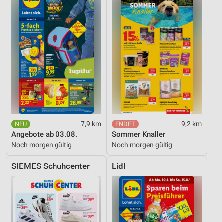
Wir nutzen Ihre Daten für folgende Zwecke:
IAB-Verarbeitungszwecke:
Speichern von oder Zugriff auf Informationen
auf einem Endgerät
Verwendung reduzierter Daten zur Auswahl von
Werbeanzeigen
Erstellung von Profilen für personalisierte
Werbung
Verwendung von Profilen zur Auswahl
7,9 km
9,2 km
personalisierter Werbung
Angebote ab 03.08.
Sommer Knaller
Noch morgen gültig
Noch morgen gültig
Erstellung von Profilen zur Personalisierung
von Inhalten
SIEMES Schuhcenter
Lidl
Verwendung von Profilen zur Auswahl
personalisierter Inhalte
Messung der Werbeleistung