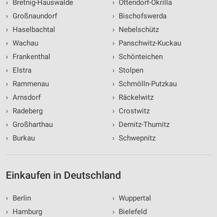
›
Bretnig-Hauswalde
›
Ottendorf-Okrilla
›
Großnaundorf
›
Bischofswerda
›
Haselbachtal
›
Nebelschütz
›
Wachau
›
Panschwitz-Kuckau
›
Frankenthal
›
Schönteichen
›
Elstra
›
Stolpen
›
Rammenau
›
Schmölln-Putzkau
›
Arnsdorf
›
Räckelwitz
›
Radeberg
›
Crostwitz
›
Großharthau
›
Demitz-Thumitz
›
Burkau
›
Schwepnitz
Einkaufen in Deutschland
›
Berlin
›
Wuppertal
›
Hamburg
›
Bielefeld