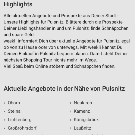
Highlights
Nicht-IAB-Verarbeitungszwecke:
Notwendig
Alle aktuellen Angebote und Prospekte aus Deiner Stadt -
Unsere Highlights für Pulsnitz. Blättere durch die Prospekte
Performance
Deiner Lieblingshändler in und um Pulsnitz, finde Schnäppchen
und spare Geld.
Funktional
weekli informiert Dich über aktuelle Angebote für Pulsnitz, egal
ob von zu Hause oder von unterwegs. Mit weekli kannst Du
Werbung
Deinen Einkauf in Pulsnitz bequem planen. Damit steht Deiner
nächsten Shopping-Tour nichts mehr im Wege.
Viel Spaß beim Online stöbern und Schnäppchen finden.
Aktuelle Angebote in der Nähe von Pulsnitz
›
Ohorn
›
Neukirch
›
Steina
›
Kamenz
›
Lichtenberg
›
Königsbrück
›
Großröhrsdorf
›
Laußnitz