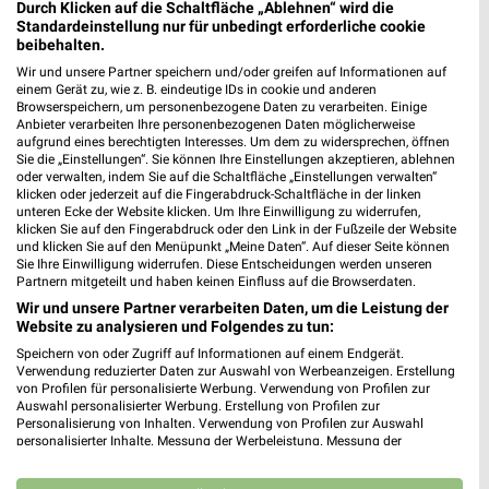
Durch Klicken auf die Schaltfläche „Ablehnen“ wird die
Standardeinstellung nur für unbedingt erforderliche cookie
24,3 km
4,7 km
beibehalten.
Angebote ab 03.08.
Wochenend Spezial
Wir und unsere Partner speichern und/oder greifen auf Informationen auf
Noch morgen gültig
Gültig ab Fr. 14.08.
einem Gerät zu, wie z. B. eindeutige IDs in cookie und anderen
Browserspeichern, um personenbezogene Daten zu verarbeiten. Einige
Anbieter verarbeiten Ihre personenbezogenen Daten möglicherweise
Sconto Möbel
Sconto Möbel
aufgrund eines berechtigten Interesses. Um dem zu widersprechen, öffnen
Sie die „Einstellungen“. Sie können Ihre Einstellungen akzeptieren, ablehnen
oder verwalten, indem Sie auf die Schaltfläche „Einstellungen verwalten“
klicken oder jederzeit auf die Fingerabdruck-Schaltfläche in der linken
unteren Ecke der Website klicken. Um Ihre Einwilligung zu widerrufen,
klicken Sie auf den Fingerabdruck oder den Link in der Fußzeile der Website
und klicken Sie auf den Menüpunkt „Meine Daten“. Auf dieser Seite können
Sie Ihre Einwilligung widerrufen. Diese Entscheidungen werden unseren
Partnern mitgeteilt und haben keinen Einfluss auf die Browserdaten.
Wir und unsere Partner verarbeiten Daten, um die Leistung der
Website zu analysieren und Folgendes zu tun:
Speichern von oder Zugriff auf Informationen auf einem Endgerät.
Verwendung reduzierter Daten zur Auswahl von Werbeanzeigen. Erstellung
von Profilen für personalisierte Werbung. Verwendung von Profilen zur
Auswahl personalisierter Werbung. Erstellung von Profilen zur
Personalisierung von Inhalten. Verwendung von Profilen zur Auswahl
personalisierter Inhalte. Messung der Werbeleistung. Messung der
26,2 km
26,2 km
Performance von Inhalten. Analyse von Zielgruppen durch Statistiken oder
Kombinationen von Daten aus verschiedenen Quellen. Entwicklung und
Angebote ab 15.07.
Angebote ab 15.07.