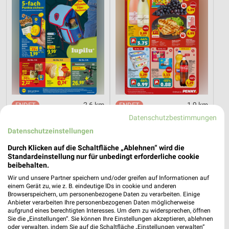
2,6 km
1,9 km
Angebote ab 03.08.
Angebote ab 03.08.
Datenschutzbestimmungen
Noch morgen gültig
Noch morgen gültig
Datenschutzeinstellungen
Durch Klicken auf die Schaltfläche „Ablehnen“ wird die
toom Baumarkt
XXXLutz
Standardeinstellung nur für unbedingt erforderliche cookie
beibehalten.
Wir und unsere Partner speichern und/oder greifen auf Informationen auf
einem Gerät zu, wie z. B. eindeutige IDs in cookie und anderen
Browserspeichern, um personenbezogene Daten zu verarbeiten. Einige
Anbieter verarbeiten Ihre personenbezogenen Daten möglicherweise
aufgrund eines berechtigten Interesses. Um dem zu widersprechen, öffnen
Sie die „Einstellungen“. Sie können Ihre Einstellungen akzeptieren, ablehnen
oder verwalten, indem Sie auf die Schaltfläche „Einstellungen verwalten“