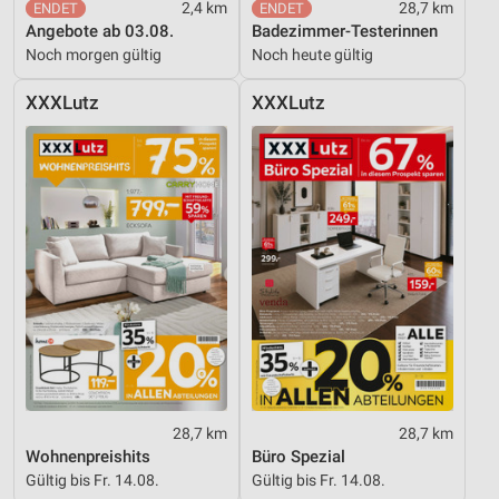
2,4 km
28,7 km
Analyse von Zielgruppen durch Statistiken oder
Angebote ab 03.08.
Badezimmer-Testerinnen
Kombinationen von Daten aus verschiedenen
Quellen
Noch morgen gültig
Noch heute gültig
Entwicklung und Verbesserung der Angebote
XXXLutz
XXXLutz
Verwendung reduzierter Daten zur Auswahl von
Inhalten
IAB-Besonderheiten:
Verwendung genauer Standortdaten
Geräte anhand von aktiv angeforderten
Informationen identifizieren
Nicht-IAB-Verarbeitungszwecke:
Notwendig
Performance
28,7 km
28,7 km
Wohnenpreishits
Büro Spezial
Funktional
Gültig bis Fr. 14.08.
Gültig bis Fr. 14.08.