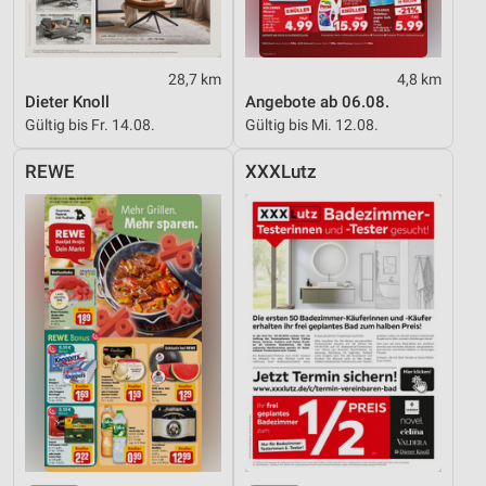
Speichern von oder Zugriff auf Informationen
auf einem Endgerät
28,7 km
4,8 km
Verwendung reduzierter Daten zur Auswahl von
Dieter Knoll
Angebote ab 06.08.
Werbeanzeigen
Gültig bis Fr. 14.08.
Gültig bis Mi. 12.08.
Erstellung von Profilen für personalisierte
REWE
XXXLutz
Werbung
Verwendung von Profilen zur Auswahl
personalisierter Werbung
Erstellung von Profilen zur Personalisierung
von Inhalten
Verwendung von Profilen zur Auswahl
personalisierter Inhalte
Messung der Werbeleistung
Messung der Performance von Inhalten