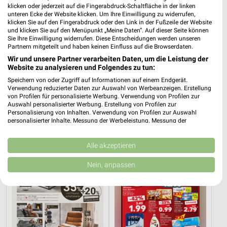
klicken oder jederzeit auf die Fingerabdruck-Schaltfläche in der linken
unteren Ecke der Website klicken. Um Ihre Einwilligung zu widerrufen,
klicken Sie auf den Fingerabdruck oder den Link in der Fußzeile der Website
und klicken Sie auf den Menüpunkt „Meine Daten“. Auf dieser Seite können
Sie Ihre Einwilligung widerrufen. Diese Entscheidungen werden unseren
Partnern mitgeteilt und haben keinen Einfluss auf die Browserdaten.
Wir und unsere Partner verarbeiten Daten, um die Leistung der
Website zu analysieren und Folgendes zu tun:
6,9 km
28,7 km
Speichern von oder Zugriff auf Informationen auf einem Endgerät.
Angebote ab 01.08.
Wohnen Spezial
Verwendung reduzierter Daten zur Auswahl von Werbeanzeigen. Erstellung
Noch heute gültig
Gültig bis Fr. 14.08.
von Profilen für personalisierte Werbung. Verwendung von Profilen zur
Auswahl personalisierter Werbung. Erstellung von Profilen zur
Personalisierung von Inhalten. Verwendung von Profilen zur Auswahl
XXXLutz
Kaufland
personalisierter Inhalte. Messung der Werbeleistung. Messung der
Performance von Inhalten. Analyse von Zielgruppen durch Statistiken oder
Kombinationen von Daten aus verschiedenen Quellen. Entwicklung und
Verbesserung der Angebote. Verwendung reduzierter Daten zur Auswahl
Alle akzeptieren
von Inhalten.
Daten können außerhalb der Europäischen Union weitergegeben und in die
Nein, anpassen
USA gesendet werden.
Ihre Einwilligung und die cookie Richtlinie gelten ausschließlich für diese
Website/App.
Partnerliste anzeigen (1 IAB-Anbieter)
Wir nutzen Ihre Daten für folgende Zwecke:
IAB-Verarbeitungszwecke: