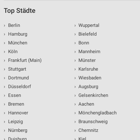
Top Städte
›
Berlin
›
Wuppertal
›
Hamburg
›
Bielefeld
›
München
›
Bonn
›
Köln
›
Mannheim
›
Frankfurt (Main)
›
Münster
›
Stuttgart
›
Karlsruhe
›
Dortmund
›
Wiesbaden
›
Düsseldorf
›
Augsburg
›
Essen
›
Gelsenkirchen
›
Bremen
›
Aachen
›
Hannover
›
Mönchengladbach
›
Leipzig
›
Braunschweig
›
Nürnberg
›
Chemnitz
›
Duisburg
›
Kiel