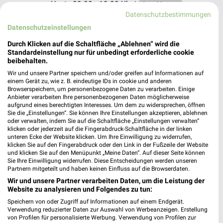
Heute 09:00 - 19:00 Uhr |
Geschlossen
Datenschutzbestimmungen
262,17 km
Datenschutzeinstellungen
Durch Klicken auf die Schaltfläche „Ablehnen“ wird die
DEICHMANN Hamburg
Standardeinstellung nur für unbedingt erforderliche cookie
Osdorfer Landstraße 131
beibehalten.
22609 Hamburg
Wir und unsere Partner speichern und/oder greifen auf Informationen auf
❯
einem Gerät zu, wie z. B. eindeutige IDs in cookie und anderen
Heute 10:00 - 20:00 Uhr |
Geschlossen
Browserspeichern, um personenbezogene Daten zu verarbeiten. Einige
Anbieter verarbeiten Ihre personenbezogenen Daten möglicherweise
264,30 km
aufgrund eines berechtigten Interesses. Um dem zu widersprechen, öffnen
Sie die „Einstellungen“. Sie können Ihre Einstellungen akzeptieren, ablehnen
oder verwalten, indem Sie auf die Schaltfläche „Einstellungen verwalten“
klicken oder jederzeit auf die Fingerabdruck-Schaltfläche in der linken
DEICHMANN Hamburg
unteren Ecke der Website klicken. Um Ihre Einwilligung zu widerrufen,
Tibarg 41-43
klicken Sie auf den Fingerabdruck oder den Link in der Fußzeile der Website
und klicken Sie auf den Menüpunkt „Meine Daten“. Auf dieser Seite können
22459 Hamburg
❯
Sie Ihre Einwilligung widerrufen. Diese Entscheidungen werden unseren
Partnern mitgeteilt und haben keinen Einfluss auf die Browserdaten.
Heute 09:30 - 19:00 Uhr |
Geschlossen
Wir und unsere Partner verarbeiten Daten, um die Leistung der
261,12 km
Website zu analysieren und Folgendes zu tun:
Speichern von oder Zugriff auf Informationen auf einem Endgerät.
Verwendung reduzierter Daten zur Auswahl von Werbeanzeigen. Erstellung
DEICHMANN Norderstedt
von Profilen für personalisierte Werbung. Verwendung von Profilen zur