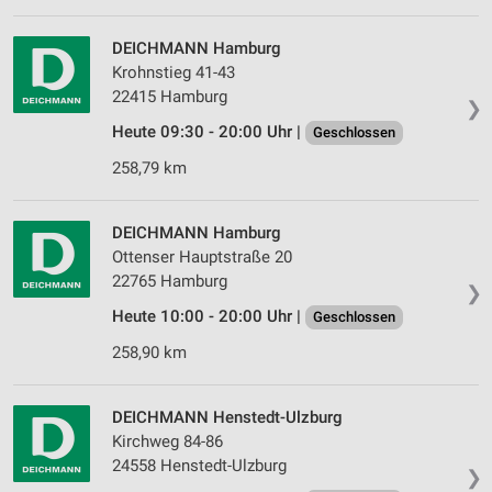
Verwendung von Profilen zur Auswahl
personalisierter Werbung
DEICHMANN Hamburg
Erstellung von Profilen zur Personalisierung
Krohnstieg 41-43
von Inhalten
22415 Hamburg
❯
Heute 09:30 - 20:00 Uhr |
Verwendung von Profilen zur Auswahl
Geschlossen
personalisierter Inhalte
258,79 km
Messung der Werbeleistung
DEICHMANN Hamburg
Messung der Performance von Inhalten
Ottenser Hauptstraße 20
22765 Hamburg
Analyse von Zielgruppen durch Statistiken oder
❯
Kombinationen von Daten aus verschiedenen
Heute 10:00 - 20:00 Uhr |
Geschlossen
Quellen
258,90 km
Entwicklung und Verbesserung der Angebote
Verwendung reduzierter Daten zur Auswahl von
DEICHMANN Henstedt-Ulzburg
Inhalten
Kirchweg 84-86
24558 Henstedt-Ulzburg
IAB-Besonderheiten:
❯