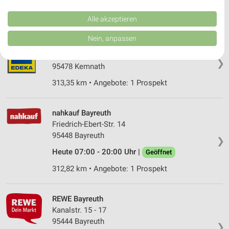
Performance von Inhalten. Analyse von Zielgruppen durch Statistiken oder
Kombinationen von Daten aus verschiedenen Quellen. Entwicklung und
334,44 km • Angebote: 2 Prospekte
Verbesserung der Angebote. Verwendung reduzierter Daten zur Auswahl
Alle akzeptieren
von Inhalten.
Daten können außerhalb der Europäischen Union weitergegeben und in die
Nein, anpassen
USA gesendet werden.
Legat Kemnath
Ihre Einwilligung und die cookie Richtlinie gelten ausschließlich für diese
Bayreuther Straße 32
❯
Website/App.
95478 Kemnath
Partnerliste anzeigen (1 IAB-Anbieter)
313,35 km • Angebote: 1 Prospekt
Wir nutzen Ihre Daten für folgende Zwecke:
IAB-Verarbeitungszwecke:
nahkauf Bayreuth
Speichern von oder Zugriff auf Informationen
Friedrich-Ebert-Str. 14
auf einem Endgerät
95448 Bayreuth
❯
Verwendung reduzierter Daten zur Auswahl von
Heute 07:00 - 20:00 Uhr |
Geöffnet
Werbeanzeigen
312,82 km • Angebote: 1 Prospekt
Erstellung von Profilen für personalisierte
Werbung
REWE Bayreuth
Verwendung von Profilen zur Auswahl
Kanalstr. 15 - 17
personalisierter Werbung
95444 Bayreuth
❯