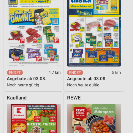
Geräte anhand von aktiv angeforderten
Informationen identifizieren
Nicht-IAB-Verarbeitungszwecke:
Notwendig
Performance
Funktional
Werbung
4,7 km
5 km
Angebote ab 03.08.
Angebote ab 03.08.
Noch heute gültig
Noch heute gültig
Kaufland
REWE