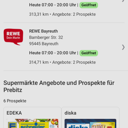
Erstellung von Profilen zur Personalisierung
Heute 07:00 - 20:00 Uhr |
Geöffnet
von Inhalten
313,31 km • Angebote: 2 Prospekte
Verwendung von Profilen zur Auswahl
personalisierter Inhalte
REWE Bayreuth
Messung der Werbeleistung
Bamberger Str. 32
95445 Bayreuth
❯
Messung der Performance von Inhalten
Heute 07:00 - 20:00 Uhr |
Geöffnet
Analyse von Zielgruppen durch Statistiken oder
314,71 km • Angebote: 2 Prospekte
Kombinationen von Daten aus verschiedenen
Quellen
Entwicklung und Verbesserung der Angebote
Supermärkte Angebote und Prospekte für
Prebitz
Verwendung reduzierter Daten zur Auswahl von
Inhalten
6 Prospekte
IAB-Besonderheiten:
EDEKA
diska
Verwendung genauer Standortdaten