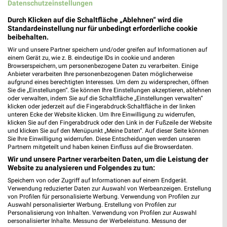
334,19 km • Angebote: 1 Prospekt
Datenschutzeinstellungen
Durch Klicken auf die Schaltfläche „Ablehnen“ wird die
Standardeinstellung nur für unbedingt erforderliche cookie
REWE Bayreuth
beibehalten.
Justus-Liebig-Str. 8
Wir und unsere Partner speichern und/oder greifen auf Informationen auf
95447 Bayreuth
einem Gerät zu, wie z. B. eindeutige IDs in cookie und anderen
❯
Browserspeichern, um personenbezogene Daten zu verarbeiten. Einige
Heute 07:00 - 20:00 Uhr |
Geöffnet
Anbieter verarbeiten Ihre personenbezogenen Daten möglicherweise
aufgrund eines berechtigten Interesses. Um dem zu widersprechen, öffnen
314,88 km • Angebote: 2 Prospekte
Sie die „Einstellungen“. Sie können Ihre Einstellungen akzeptieren, ablehnen
oder verwalten, indem Sie auf die Schaltfläche „Einstellungen verwalten“
klicken oder jederzeit auf die Fingerabdruck-Schaltfläche in der linken
unteren Ecke der Website klicken. Um Ihre Einwilligung zu widerrufen,
Schneider Bayreuth
klicken Sie auf den Fingerabdruck oder den Link in der Fußzeile der Website
Otto-Hahn-Straße 1
und klicken Sie auf den Menüpunkt „Meine Daten“. Auf dieser Seite können
❯
95447 Bayreuth
Sie Ihre Einwilligung widerrufen. Diese Entscheidungen werden unseren
Partnern mitgeteilt und haben keinen Einfluss auf die Browserdaten.
315,02 km • Angebote: 1 Prospekt
Wir und unsere Partner verarbeiten Daten, um die Leistung der
Website zu analysieren und Folgendes zu tun:
Speichern von oder Zugriff auf Informationen auf einem Endgerät.
Kaufland Pegnitz
Verwendung reduzierter Daten zur Auswahl von Werbeanzeigen. Erstellung
Nürnberger Straße 22
von Profilen für personalisierte Werbung. Verwendung von Profilen zur
Auswahl personalisierter Werbung. Erstellung von Profilen zur
91257 Pegnitz
❯
Personalisierung von Inhalten. Verwendung von Profilen zur Auswahl
personalisierter Inhalte. Messung der Werbeleistung. Messung der
Heute 07:00 - 20:00 Uhr |
Geöffnet