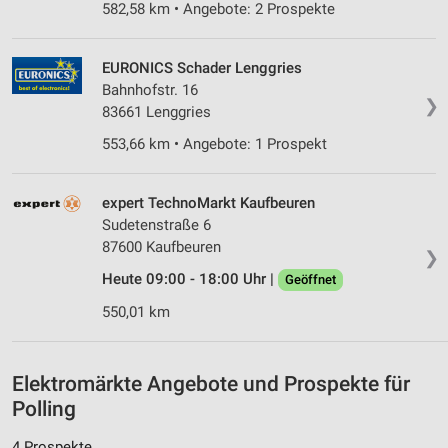
582,58 km • Angebote: 2 Prospekte
Messung der Performance von Inhalten
Analyse von Zielgruppen durch Statistiken oder
EURONICS Schader Lenggries
Kombinationen von Daten aus verschiedenen
Bahnhofstr. 16
Quellen
❯
83661 Lenggries
Entwicklung und Verbesserung der Angebote
553,66 km • Angebote: 1 Prospekt
Verwendung reduzierter Daten zur Auswahl von
Inhalten
expert TechnoMarkt Kaufbeuren
Sudetenstraße 6
IAB-Besonderheiten:
87600 Kaufbeuren
❯
Verwendung genauer Standortdaten
Heute 09:00 - 18:00 Uhr |
Geöffnet
Geräte anhand von aktiv angeforderten
550,01 km
Informationen identifizieren
Nicht-IAB-Verarbeitungszwecke:
Elektromärkte Angebote und Prospekte für
Notwendig
Polling
Performance
4 Prospekte