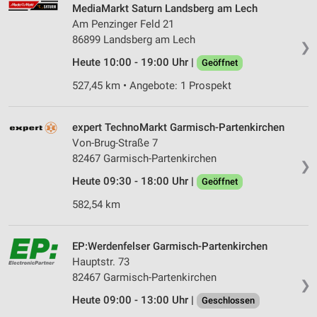
Partnerliste anzeigen (1 IAB-Anbieter)
MediaMarkt Saturn Landsberg am Lech
Wir nutzen Ihre Daten für folgende Zwecke:
Am Penzinger Feld 21
IAB-Verarbeitungszwecke:
86899 Landsberg am Lech
❯
Speichern von oder Zugriff auf Informationen
Heute 10:00 - 19:00 Uhr |
Geöffnet
auf einem Endgerät
527,45 km • Angebote: 1 Prospekt
Verwendung reduzierter Daten zur Auswahl von
Werbeanzeigen
expert TechnoMarkt Garmisch-Partenkirchen
Erstellung von Profilen für personalisierte
Von-Brug-Straße 7
Werbung
82467 Garmisch-Partenkirchen
❯
Verwendung von Profilen zur Auswahl
Heute 09:30 - 18:00 Uhr |
Geöffnet
personalisierter Werbung
582,54 km
Erstellung von Profilen zur Personalisierung
von Inhalten
EP:Werdenfelser Garmisch-Partenkirchen
Hauptstr. 73
Verwendung von Profilen zur Auswahl
personalisierter Inhalte
82467 Garmisch-Partenkirchen
❯
Heute 09:00 - 13:00 Uhr |
Geschlossen
Messung der Werbeleistung