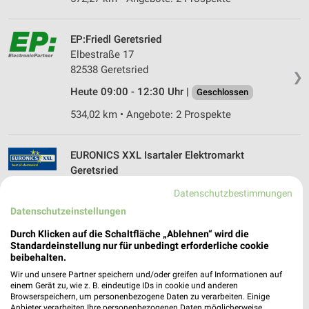
EP:Friedl Geretsried
Elbestraße 17
82538 Geretsried
❯
Heute 09:00 - 12:30 Uhr |
Geschlossen
534,02 km • Angebote: 2 Prospekte
EURONICS XXL Isartaler Elektromarkt
Geretsried
Bayerwaldstr. 3-5
Datenschutzbestimmungen
❯
82538 Geretsried
Datenschutzeinstellungen
Heute 09:00 - 16:00 Uhr |
Geöffnet
Durch Klicken auf die Schaltfläche „Ablehnen“ wird die
533,77 km
Standardeinstellung nur für unbedingt erforderliche cookie
beibehalten.
Wir und unsere Partner speichern und/oder greifen auf Informationen auf
EURONICS Frühwirt Geretsried
einem Gerät zu, wie z. B. eindeutige IDs in cookie und anderen
Browserspeichern, um personenbezogene Daten zu verarbeiten. Einige
Egerlandstr. 16
Anbieter verarbeiten Ihre personenbezogenen Daten möglicherweise