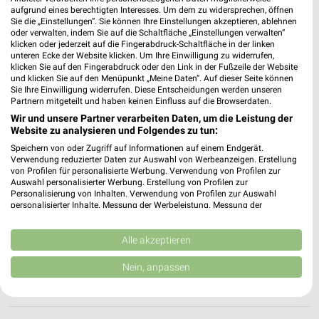
82538 Geretsried
aufgrund eines berechtigten Interesses. Um dem zu widersprechen, öffnen
❯
Sie die „Einstellungen“. Sie können Ihre Einstellungen akzeptieren, ablehnen
Heute 09:00 - 12:30 Uhr |
Geschlossen
oder verwalten, indem Sie auf die Schaltfläche „Einstellungen verwalten“
klicken oder jederzeit auf die Fingerabdruck-Schaltfläche in der linken
534,86 km • Angebote: 1 Prospekt
unteren Ecke der Website klicken. Um Ihre Einwilligung zu widerrufen,
klicken Sie auf den Fingerabdruck oder den Link in der Fußzeile der Website
und klicken Sie auf den Menüpunkt „Meine Daten“. Auf dieser Seite können
Sie Ihre Einwilligung widerrufen. Diese Entscheidungen werden unseren
media@home Kiffer Starnberg
Partnern mitgeteilt und haben keinen Einfluss auf die Browserdaten.
Maximilianstr. 17
Wir und unsere Partner verarbeiten Daten, um die Leistung der
82319 Starnberg
Website zu analysieren und Folgendes zu tun:
❯
Speichern von oder Zugriff auf Informationen auf einem Endgerät.
Heute 10:00 - 14:00 Uhr |
Geschlossen
Verwendung reduzierter Daten zur Auswahl von Werbeanzeigen. Erstellung
von Profilen für personalisierte Werbung. Verwendung von Profilen zur
523,54 km
Auswahl personalisierter Werbung. Erstellung von Profilen zur
Personalisierung von Inhalten. Verwendung von Profilen zur Auswahl
personalisierter Inhalte. Messung der Werbeleistung. Messung der
EURONICS elektro citymarkt Kommunikat.
Performance von Inhalten. Analyse von Zielgruppen durch Statistiken oder
Kombinationen von Daten aus verschiedenen Quellen. Entwicklung und
Landsberg/Lech
Verbesserung der Angebote. Verwendung reduzierter Daten zur Auswahl
Alle akzeptieren
Münchner Str. 22
❯
von Inhalten.
86899 Landsberg/Lech
Daten können außerhalb der Europäischen Union weitergegeben und in die
Nein, anpassen
USA gesendet werden.
528,36 km • Angebote: 1 Prospekt
Ihre Einwilligung und die cookie Richtlinie gelten ausschließlich für diese
Website/App.