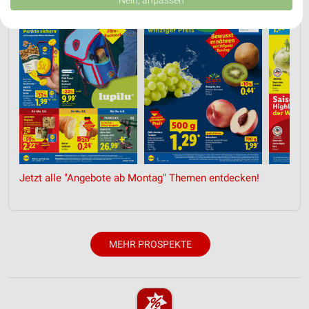
USA gesendet werden.
Ihre Einwilligung und die cookie Richtlinie gelten ausschließlich für diese
Website/App.
Partnerliste anzeigen (1 IAB-Anbieter)
Wir nutzen Ihre Daten für folgende Zwecke:
IAB-Verarbeitungszwecke:
Speichern von oder Zugriff auf Informationen
auf einem Endgerät
Verwendung reduzierter Daten zur Auswahl von
Werbeanzeigen
Jetzt alle "Angebote ab Montag" Themen entdecken!
Erstellung von Profilen für personalisierte
Werbung
Verwendung von Profilen zur Auswahl
personalisierter Werbung
MEHR PROSPEKTE
Erstellung von Profilen zur Personalisierung
von Inhalten
Verwendung von Profilen zur Auswahl