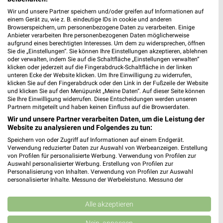
Wir und unsere Partner speichern und/oder greifen auf Informationen auf
einem Gerät zu, wie z. B. eindeutige IDs in cookie und anderen
Browserspeichern, um personenbezogene Daten zu verarbeiten. Einige
Anbieter verarbeiten Ihre personenbezogenen Daten möglicherweise
aufgrund eines berechtigten Interesses. Um dem zu widersprechen, öffnen
Sie die „Einstellungen“. Sie können Ihre Einstellungen akzeptieren, ablehnen
Lidl Prospekt für Pößneck ab Mo. den
oder verwalten, indem Sie auf die Schaltfläche „Einstellungen verwalten“
klicken oder jederzeit auf die Fingerabdruck-Schaltfläche in der linken
03.08.
unteren Ecke der Website klicken. Um Ihre Einwilligung zu widerrufen,
klicken Sie auf den Fingerabdruck oder den Link in der Fußzeile der Website
Gültig von 03. Aug. bis 08. Aug.
und klicken Sie auf den Menüpunkt „Meine Daten“. Auf dieser Seite können
Sie Ihre Einwilligung widerrufen. Diese Entscheidungen werden unseren
📅
Kalendereintrag erstellen
Partnern mitgeteilt und haben keinen Einfluss auf die Browserdaten.
Wir und unsere Partner verarbeiten Daten, um die Leistung der
Website zu analysieren und Folgendes zu tun:
PROSPEKT BLÄTTERN
Speichern von oder Zugriff auf Informationen auf einem Endgerät.
Verwendung reduzierter Daten zur Auswahl von Werbeanzeigen. Erstellung
von Profilen für personalisierte Werbung. Verwendung von Profilen zur
Auswahl personalisierter Werbung. Erstellung von Profilen zur
Personalisierung von Inhalten. Verwendung von Profilen zur Auswahl
ANGEBOTE AB MONTAG
ANGEBOTE AB DONNERSTAG
CLEVER SPA
personalisierter Inhalte. Messung der Werbeleistung. Messung der
Performance von Inhalten. Analyse von Zielgruppen durch Statistiken oder
Kombinationen von Daten aus verschiedenen Quellen. Entwicklung und
Verbesserung der Angebote. Verwendung reduzierter Daten zur Auswahl
Alle akzeptieren
von Inhalten.
Daten können außerhalb der Europäischen Union weitergegeben und in die
Nein, anpassen