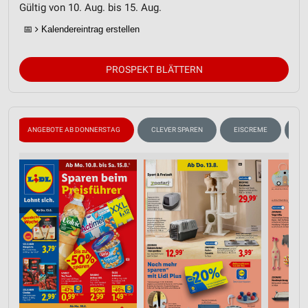
Gültig von 10. Aug. bis 15. Aug.
📅
Kalendereintrag erstellen
PROSPEKT BLÄTTERN
ANGEBOTE AB DONNERSTAG
CLEVER SPAREN
EISCREME
KI