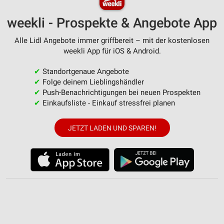
personalisierter Inhalte
weekli - Prospekte & Angebote App
Messung der Werbeleistung
Alle Lidl Angebote immer griffbereit – mit der kostenlosen
Messung der Performance von Inhalten
weekli App für iOS & Android.
Analyse von Zielgruppen durch Statistiken oder
✔
Standortgenaue Angebote
Kombinationen von Daten aus verschiedenen
✔
Folge deinem Lieblingshändler
Quellen
✔
Push-Benachrichtigungen bei neuen Prospekten
✔
Einkaufsliste - Einkauf stressfrei planen
Entwicklung und Verbesserung der Angebote
Verwendung reduzierter Daten zur Auswahl von
JETZT LADEN UND SPAREN!
Inhalten
IAB-Besonderheiten:
Verwendung genauer Standortdaten
Geräte anhand von aktiv angeforderten
Informationen identifizieren
Nicht-IAB-Verarbeitungszwecke: