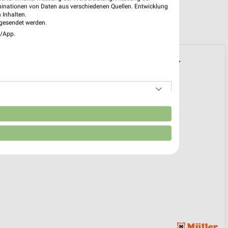
binationen von Daten aus verschiedenen Quellen. Entwicklung
 Inhalten.
gesendet werden.
e/App.
Prospekt für Pocking ab Mi. den 01.07.
bücher
01. Jul. bis 30. Sep.
reintrag erstellen
n
EKT BLÄTTERN