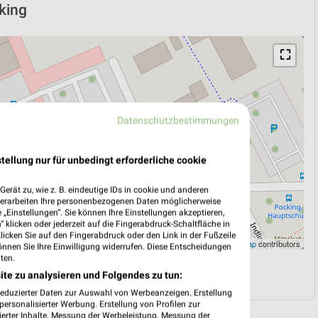
cking
⛶
Datenschutzbestimmungen
tellung nur für unbedingt erforderliche cookie
erät zu, wie z. B. eindeutige IDs in cookie und anderen
verarbeiten Ihre personenbezogenen Daten möglicherweise
„Einstellungen“. Sie können Ihre Einstellungen akzeptieren,
 klicken oder jederzeit auf die Fingerabdruck-Schaltfläche in
klicken Sie auf den Fingerabdruck oder den Link in der Fußzeile
Leaflet
|
©
OpenStreetMap
contributors
önnen Sie Ihre Einwilligung widerrufen. Diese Entscheidungen
ten.
N
NAVIGATION MIT GOOGLE/IOS MAPS
ite zu analysieren und Folgendes zu tun:
reduzierter Daten zur Auswahl von Werbeanzeigen. Erstellung
ersonalisierter Werbung. Erstellung von Profilen zur
ierter Inhalte. Messung der Werbeleistung. Messung der