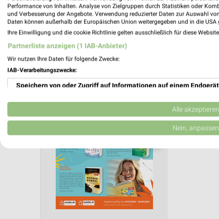
Aktuelle Angebote in dieser Filiale
Performance von Inhalten. Analyse von Zielgruppen durch Statistiken oder Kom
und Verbesserung der Angebote. Verwendung reduzierter Daten zur Auswahl von
Anzahl Prospekte: 4
Daten können außerhalb der Europäischen Union weitergegeben und in die USA 
Letztes Prospektupdate: vor 6 Tagen
Ihre Einwilligung und die cookie Richtlinie gelten ausschließlich für diese Websit
Partnerliste anzeigen (1 IAB-Anbieter)
Müller 
Wir nutzen Ihre Daten für folgende Zwecke:
IAB-Verarbeitungszwecke:
Taschen
Gültig von 
Speichern von oder Zugriff auf Informationen auf einem Endgerät
📅
Kalende
Verwendung reduzierter Daten zur Auswahl von Werbeanzeigen
Alle akzeptiere
Erstellung von Profilen für personalisierte Werbung
Nein, anpassen
PROSP
❯
Verwendung von Profilen zur Auswahl personalisierter Werbung
Erstellung von Profilen zur Personalisierung von Inhalten
Verwendung von Profilen zur Auswahl personalisierter Inhalte
Messung der Werbeleistung