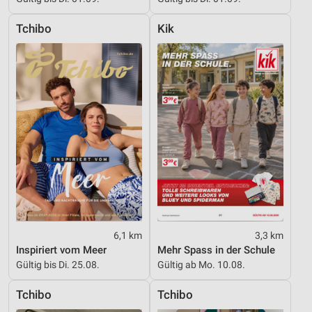
IAB-Besonderheiten:
Verwendung genauer Standortdaten
Tchibo
Kik
Geräte anhand von aktiv angeforderten
Informationen identifizieren
Nicht-IAB-Verarbeitungszwecke:
Notwendig
Performance
Funktional
Werbung
6,1 km
3,3 km
Inspiriert vom Meer
Mehr Spass in der Schule
Gültig bis Di. 25.08.
Gültig ab Mo. 10.08.
Tchibo
Tchibo