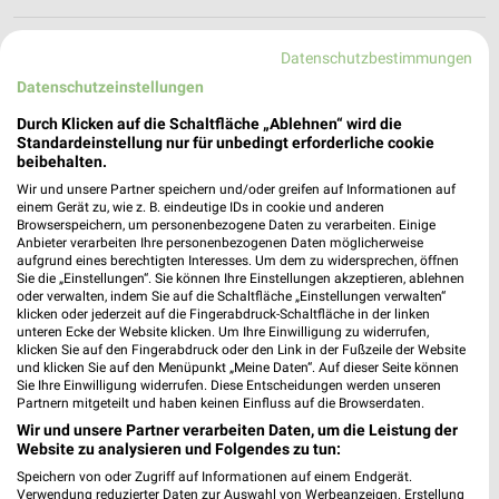
Vaude Reutlingen
Datenschutzbestimmungen
Wilhelmstraße 131
Datenschutzeinstellungen
72764 Reutlingen
❯
Durch Klicken auf die Schaltfläche „Ablehnen“ wird die
Heute
geschlossen
Standardeinstellung nur für unbedingt erforderliche cookie
beibehalten.
536,99 km
Wir und unsere Partner speichern und/oder greifen auf Informationen auf
einem Gerät zu, wie z. B. eindeutige IDs in cookie und anderen
Browserspeichern, um personenbezogene Daten zu verarbeiten. Einige
Takko Fashion Reutlingen
Anbieter verarbeiten Ihre personenbezogenen Daten möglicherweise
Markwiesenstraße 12
aufgrund eines berechtigten Interesses. Um dem zu widersprechen, öffnen
Sie die „Einstellungen“. Sie können Ihre Einstellungen akzeptieren, ablehnen
72770 Reutlingen
❯
oder verwalten, indem Sie auf die Schaltfläche „Einstellungen verwalten“
klicken oder jederzeit auf die Fingerabdruck-Schaltfläche in der linken
Heute
geschlossen
unteren Ecke der Website klicken. Um Ihre Einwilligung zu widerrufen,
klicken Sie auf den Fingerabdruck oder den Link in der Fußzeile der Website
538,73 km
und klicken Sie auf den Menüpunkt „Meine Daten“. Auf dieser Seite können
Sie Ihre Einwilligung widerrufen. Diese Entscheidungen werden unseren
Partnern mitgeteilt und haben keinen Einfluss auf die Browserdaten.
KiK Reutlingen Betzingen
Wir und unsere Partner verarbeiten Daten, um die Leistung der
Ferdinand-Lassalle-Straße 4
Website zu analysieren und Folgendes zu tun:
72770 Reutlingen Betzingen
Speichern von oder Zugriff auf Informationen auf einem Endgerät.
❯
Verwendung reduzierter Daten zur Auswahl von Werbeanzeigen. Erstellung