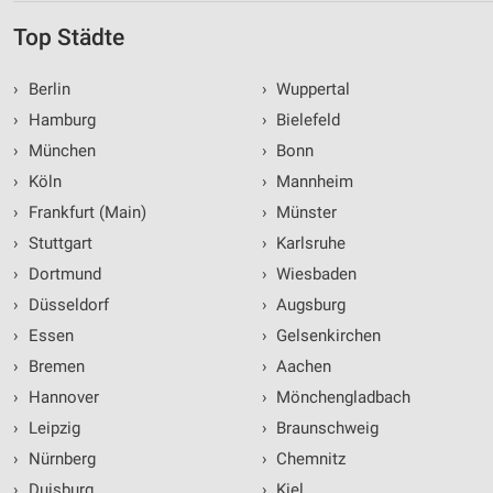
Top Städte
›
Berlin
›
Wuppertal
›
Hamburg
›
Bielefeld
›
München
›
Bonn
›
Köln
›
Mannheim
›
Frankfurt (Main)
›
Münster
›
Stuttgart
›
Karlsruhe
›
Dortmund
›
Wiesbaden
›
Düsseldorf
›
Augsburg
›
Essen
›
Gelsenkirchen
›
Bremen
›
Aachen
›
Hannover
›
Mönchengladbach
›
Leipzig
›
Braunschweig
›
Nürnberg
›
Chemnitz
›
Duisburg
›
Kiel