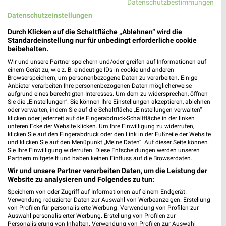
Datenschutzbestimmungen
Datenschutzeinstellungen
SIEMES Schuhcenter Menden
Durch Klicken auf die Schaltfläche „Ablehnen“ wird die
Untere Promenade 2
Standardeinstellung nur für unbedingt erforderliche cookie
❯
beibehalten.
58706 Menden
Wir und unsere Partner speichern und/oder greifen auf Informationen auf
402,82 km
einem Gerät zu, wie z. B. eindeutige IDs in cookie und anderen
Browserspeichern, um personenbezogene Daten zu verarbeiten. Einige
Anbieter verarbeiten Ihre personenbezogenen Daten möglicherweise
aufgrund eines berechtigten Interesses. Um dem zu widersprechen, öffnen
DEICHMANN Halver
Sie die „Einstellungen“. Sie können Ihre Einstellungen akzeptieren, ablehnen
Bahnhofstraße 30
oder verwalten, indem Sie auf die Schaltfläche „Einstellungen verwalten“
klicken oder jederzeit auf die Fingerabdruck-Schaltfläche in der linken
58553 Halver
❯
unteren Ecke der Website klicken. Um Ihre Einwilligung zu widerrufen,
klicken Sie auf den Fingerabdruck oder den Link in der Fußzeile der Website
Heute
geschlossen
und klicken Sie auf den Menüpunkt „Meine Daten“. Auf dieser Seite können
Sie Ihre Einwilligung widerrufen. Diese Entscheidungen werden unseren
431,47 km
Partnern mitgeteilt und haben keinen Einfluss auf die Browserdaten.
Wir und unsere Partner verarbeiten Daten, um die Leistung der
Website zu analysieren und Folgendes zu tun:
DEICHMANN Hagen
Speichern von oder Zugriff auf Informationen auf einem Endgerät.
Auf dem Lölfert 50
Verwendung reduzierter Daten zur Auswahl von Werbeanzeigen. Erstellung
58119 Hagen
von Profilen für personalisierte Werbung. Verwendung von Profilen zur
❯
Auswahl personalisierter Werbung. Erstellung von Profilen zur
Heute
geschlossen
Personalisierung von Inhalten. Verwendung von Profilen zur Auswahl