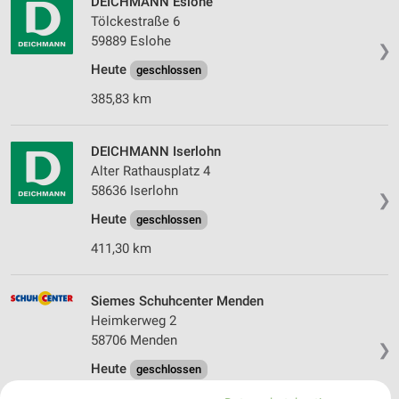
DEICHMANN Eslohe
Tölckestraße 6
59889 Eslohe
❯
Heute
geschlossen
385,83 km
DEICHMANN Iserlohn
Alter Rathausplatz 4
58636 Iserlohn
❯
Heute
geschlossen
411,30 km
Siemes Schuhcenter Menden
Heimkerweg 2
58706 Menden
❯
Heute
geschlossen
402,72 km