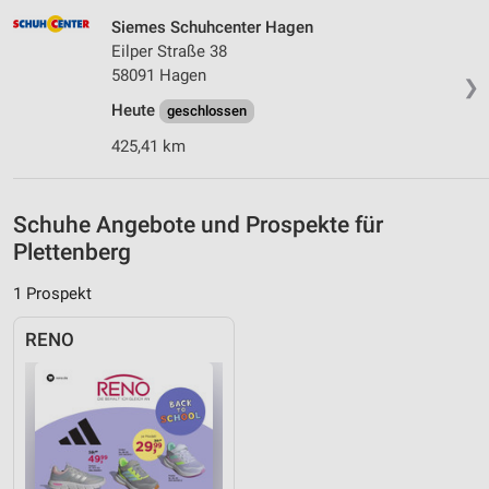
Siemes Schuhcenter Hagen
Geräte anhand von aktiv angeforderten
Informationen identifizieren
Eilper Straße 38
58091 Hagen
Nicht-IAB-Verarbeitungszwecke:
❯
Heute
geschlossen
Notwendig
425,41 km
Performance
Funktional
Schuhe Angebote und Prospekte für
Plettenberg
Werbung
1 Prospekt
RENO