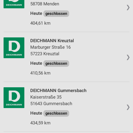
58708 Menden
❯
Erstellung von Profilen zur Personalisierung
Heute
geschlossen
von Inhalten
404,61 km
Verwendung von Profilen zur Auswahl
personalisierter Inhalte
DEICHMANN Kreuztal
Messung der Werbeleistung
Marburger Straße 16
57223 Kreuztal
❯
Messung der Performance von Inhalten
Heute
geschlossen
Analyse von Zielgruppen durch Statistiken oder
410,56 km
Kombinationen von Daten aus verschiedenen
Quellen
DEICHMANN Gummersbach
Entwicklung und Verbesserung der Angebote
Kaiserstraße 35
51643 Gummersbach
Verwendung reduzierter Daten zur Auswahl von
❯
Inhalten
Heute
geschlossen
IAB-Besonderheiten:
434,59 km
Verwendung genauer Standortdaten