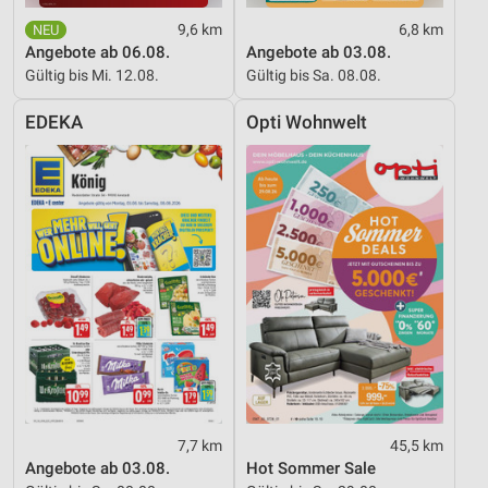
Entwicklung und Verbesserung der Angebote
9,6 km
6,8 km
Angebote ab 06.08.
Angebote ab 03.08.
Verwendung reduzierter Daten zur Auswahl von
Inhalten
Gültig bis Mi. 12.08.
Gültig bis Sa. 08.08.
IAB-Besonderheiten:
EDEKA
Opti Wohnwelt
Verwendung genauer Standortdaten
Geräte anhand von aktiv angeforderten
Informationen identifizieren
Nicht-IAB-Verarbeitungszwecke:
Notwendig
Performance
Funktional
Werbung
7,7 km
45,5 km
Angebote ab 03.08.
Hot Sommer Sale