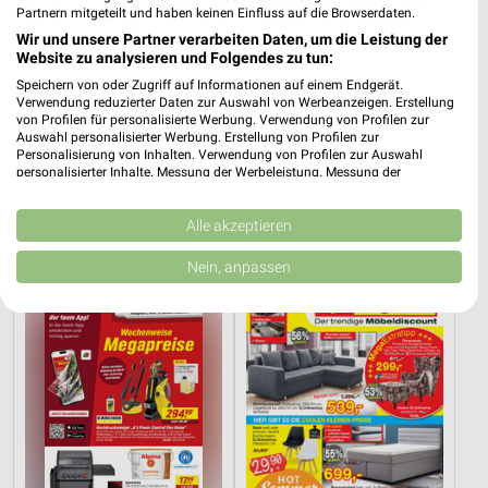
Partnern mitgeteilt und haben keinen Einfluss auf die Browserdaten.
Wir und unsere Partner verarbeiten Daten, um die Leistung der
Website zu analysieren und Folgendes zu tun:
Speichern von oder Zugriff auf Informationen auf einem Endgerät.
Verwendung reduzierter Daten zur Auswahl von Werbeanzeigen. Erstellung
von Profilen für personalisierte Werbung. Verwendung von Profilen zur
Auswahl personalisierter Werbung. Erstellung von Profilen zur
Personalisierung von Inhalten. Verwendung von Profilen zur Auswahl
personalisierter Inhalte. Messung der Werbeleistung. Messung der
8,5 km
9,6 km
Performance von Inhalten. Analyse von Zielgruppen durch Statistiken oder
Angebote ab 03.08.
Angebote ab 03.08.
Kombinationen von Daten aus verschiedenen Quellen. Entwicklung und
Gültig bis Sa. 08.08.
Gültig bis Sa. 08.08.
Verbesserung der Angebote. Verwendung reduzierter Daten zur Auswahl
Alle akzeptieren
von Inhalten.
Daten können außerhalb der Europäischen Union weitergegeben und in die
toom Baumarkt
Opti Wohnwelt
Nein, anpassen
USA gesendet werden.
Ihre Einwilligung und die cookie Richtlinie gelten ausschließlich für diese
Website/App.
Partnerliste anzeigen (1 IAB-Anbieter)
Wir nutzen Ihre Daten für folgende Zwecke:
IAB-Verarbeitungszwecke:
Speichern von oder Zugriff auf Informationen
auf einem Endgerät