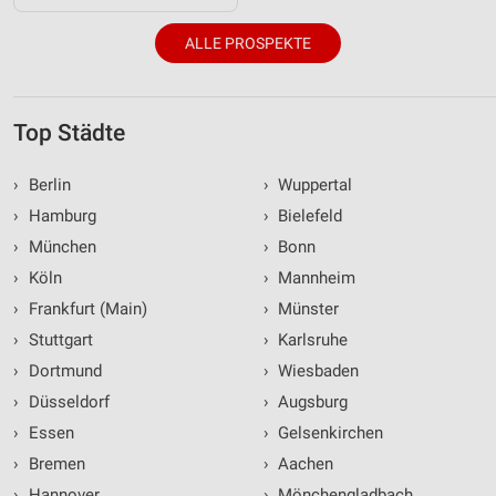
ALLE PROSPEKTE
Top Städte
›
Berlin
›
Wuppertal
›
Hamburg
›
Bielefeld
›
München
›
Bonn
›
Köln
›
Mannheim
›
Frankfurt (Main)
›
Münster
›
Stuttgart
›
Karlsruhe
›
Dortmund
›
Wiesbaden
›
Düsseldorf
›
Augsburg
›
Essen
›
Gelsenkirchen
›
Bremen
›
Aachen
›
Hannover
›
Mönchengladbach