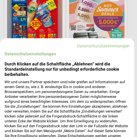
Datenschutzbestimmungen
Datenschutzeinstellungen
Durch Klicken auf die Schaltfläche „Ablehnen“ wird die
8,5 km
26,1 km
Standardeinstellung nur für unbedingt erforderliche cookie
beibehalten.
Angebote ab 10.08.
Hot Sommer Sale
Gültig ab Mo. 10.08.
Gültig bis Sa. 29.08.
Wir und unsere Partner speichern und/oder greifen auf Informationen auf
einem Gerät zu, wie z. B. eindeutige IDs in cookie und anderen
Browserspeichern, um personenbezogene Daten zu verarbeiten. Einige
Lidl
PENNY
Anbieter verarbeiten Ihre personenbezogenen Daten möglicherweise
aufgrund eines berechtigten Interesses. Um dem zu widersprechen, öffnen
Sie die „Einstellungen“. Sie können Ihre Einstellungen akzeptieren, ablehnen
oder verwalten, indem Sie auf die Schaltfläche „Einstellungen verwalten“
klicken oder jederzeit auf die Fingerabdruck-Schaltfläche in der linken
unteren Ecke der Website klicken. Um Ihre Einwilligung zu widerrufen,
klicken Sie auf den Fingerabdruck oder den Link in der Fußzeile der Website
und klicken Sie auf den Menüpunkt „Meine Daten“. Auf dieser Seite können
Sie Ihre Einwilligung widerrufen. Diese Entscheidungen werden unseren