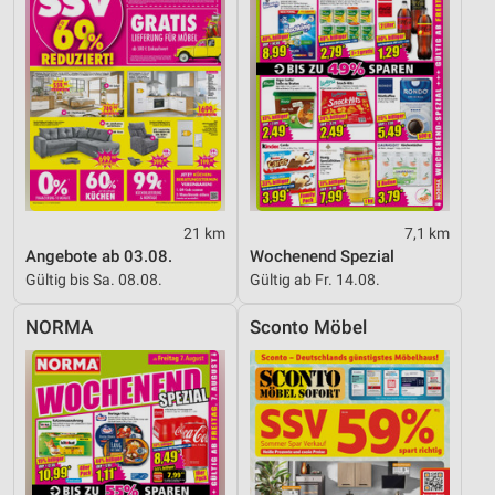
21 km
7,1 km
Angebote ab 03.08.
Wochenend Spezial
Gültig bis Sa. 08.08.
Gültig ab Fr. 14.08.
NORMA
Sconto Möbel