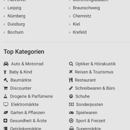
›
Leipzig
›
Braunschweig
›
Nürnberg
›
Chemnitz
›
Duisburg
›
Kiel
›
Bochum
›
Krefeld
Top Kategorien
Auto & Motorrad
Optiker & Hörakustik
Baby & Kind
Reisen & Tourismus
Baumärkte
Restaurant
Discounter
Schreibwaren & Büro
Drogerie & Parfümerie
Schuhe
Elektromärkte
Sonderposten
Garten & Pflanzen
Spielwaren
Gesundheit & Ärzte
Sport & Freizeit
Getränkemärkte
Supermärkte