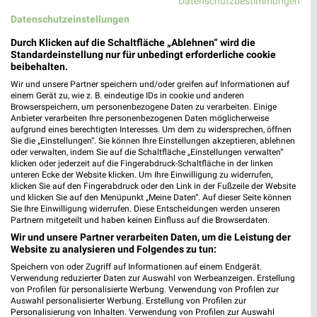
Datenschutzbestimmungen
Fressnapf Rostock II
Datenschutzeinstellungen
Satower Straße 163
Durch Klicken auf die Schaltfläche „Ablehnen“ wird die
18059 Rostock
Standardeinstellung nur für unbedingt erforderliche cookie
❯
beibehalten.
Heute 09:00 - 19:00 Uhr |
Geschlossen
Wir und unsere Partner speichern und/oder greifen auf Informationen auf
193,72 km • Angebote: 1 Prospekt
einem Gerät zu, wie z. B. eindeutige IDs in cookie und anderen
Browserspeichern, um personenbezogene Daten zu verarbeiten. Einige
Anbieter verarbeiten Ihre personenbezogenen Daten möglicherweise
aufgrund eines berechtigten Interesses. Um dem zu widersprechen, öffnen
MEGAZOO Bentwisch
Sie die „Einstellungen“. Sie können Ihre Einstellungen akzeptieren, ablehnen
oder verwalten, indem Sie auf die Schaltfläche „Einstellungen verwalten“
Hansestraße 28a
klicken oder jederzeit auf die Fingerabdruck-Schaltfläche in der linken
18182 Bentwisch
❯
unteren Ecke der Website klicken. Um Ihre Einwilligung zu widerrufen,
klicken Sie auf den Fingerabdruck oder den Link in der Fußzeile der Website
Heute 09:30 - 19:00 Uhr |
Geschlossen
und klicken Sie auf den Menüpunkt „Meine Daten“. Auf dieser Seite können
Sie Ihre Einwilligung widerrufen. Diese Entscheidungen werden unseren
194,74 km • Angebote: 1 Prospekt
Partnern mitgeteilt und haben keinen Einfluss auf die Browserdaten.
Wir und unsere Partner verarbeiten Daten, um die Leistung der
Website zu analysieren und Folgendes zu tun:
MegaZoo Rostock Bentwisch
Speichern von oder Zugriff auf Informationen auf einem Endgerät.
Hansestraße 28a
Verwendung reduzierter Daten zur Auswahl von Werbeanzeigen. Erstellung
❯
18182 Bentwisch bei Rostock
von Profilen für personalisierte Werbung. Verwendung von Profilen zur
Auswahl personalisierter Werbung. Erstellung von Profilen zur
194,74 km • Angebote: 1 Prospekt
Personalisierung von Inhalten. Verwendung von Profilen zur Auswahl