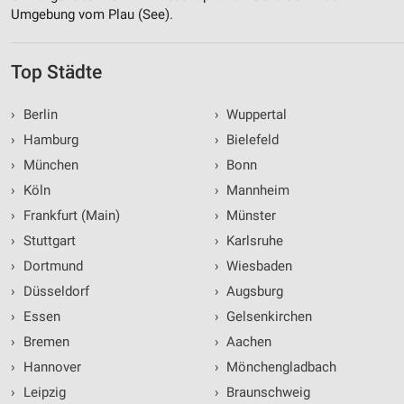
Umgebung vom Plau (See).
Geräte anhand von aktiv angeforderten
Informationen identifizieren
Nicht-IAB-Verarbeitungszwecke:
Top Städte
Notwendig
›
Berlin
›
Wuppertal
Performance
›
Hamburg
›
Bielefeld
›
München
›
Bonn
Funktional
›
Köln
›
Mannheim
Werbung
›
Frankfurt (Main)
›
Münster
›
Stuttgart
›
Karlsruhe
›
Dortmund
›
Wiesbaden
›
Düsseldorf
›
Augsburg
›
Essen
›
Gelsenkirchen
›
Bremen
›
Aachen
›
Hannover
›
Mönchengladbach
›
Leipzig
›
Braunschweig