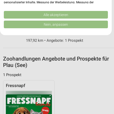
personalisierter Inhalte. Messung der Werbeleistung. Messung der
Performance von Inhalten. Analyse von Zielgruppen durch Statistiken oder
Kombinationen von Daten aus verschiedenen Quellen. Entwicklung und
Fressnapf Rostock
Verbesserung der Angebote. Verwendung reduzierter Daten zur Auswahl
Alle akzeptieren
Hornissenweg 7
von Inhalten.
Daten können außerhalb der Europäischen Union weitergegeben und in die
18069 Rostock
Nein, anpassen
❯
USA gesendet werden.
Heute 09:00 - 19:00 Uhr |
Geschlossen
Ihre Einwilligung und die cookie Richtlinie gelten ausschließlich für diese
Website/App.
197,92 km • Angebote: 1 Prospekt
Partnerliste anzeigen (1 IAB-Anbieter)
Wir nutzen Ihre Daten für folgende Zwecke:
IAB-Verarbeitungszwecke:
Zoohandlungen Angebote und Prospekte für
Speichern von oder Zugriff auf Informationen
Plau (See)
auf einem Endgerät
1 Prospekt
Verwendung reduzierter Daten zur Auswahl von
Werbeanzeigen
Fressnapf
Erstellung von Profilen für personalisierte
Werbung
Verwendung von Profilen zur Auswahl
personalisierter Werbung