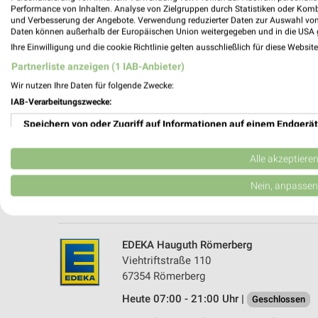
Performance von Inhalten. Analyse von Zielgruppen durch Statistiken oder Kom
und Verbesserung der Angebote. Verwendung reduzierter Daten zur Auswahl von
Daten können außerhalb der Europäischen Union weitergegeben und in die USA 
Ihre Einwilligung und die cookie Richtlinie gelten ausschließlich für diese Websit
Partnerliste anzeigen (1 IAB-Anbieter)
Wir nutzen Ihre Daten für folgende Zwecke:
IAB-Verarbeitungszwecke:
Speichern von oder Zugriff auf Informationen auf einem Endgerät
WASGAU Oberhausen-Rheinhausen
Weiherweg 8a
Verwendung reduzierter Daten zur Auswahl von Werbeanzeigen
68794 Oberhausen-Rheinhausen
Alle akzeptiere
Heute 08:00 - 21:00 Uhr |
Geschlossen
Erstellung von Profilen für personalisierte Werbung
Nein, anpassen
500,10 km • Angebote: 1 Prospekt
Verwendung von Profilen zur Auswahl personalisierter Werbung
Erstellung von Profilen zur Personalisierung von Inhalten
EDEKA Hauguth Römerberg
Viehtriftstraße 110
Verwendung von Profilen zur Auswahl personalisierter Inhalte
67354 Römerberg
Heute 07:00 - 21:00 Uhr |
Messung der Werbeleistung
Geschlossen