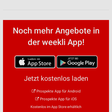
Noch mehr Angebote in
der weekli App!
Jetzt kostenlos laden
Prospekte App für Android
Prospekte App für iOS
Kostenlos im App Store erhältlich