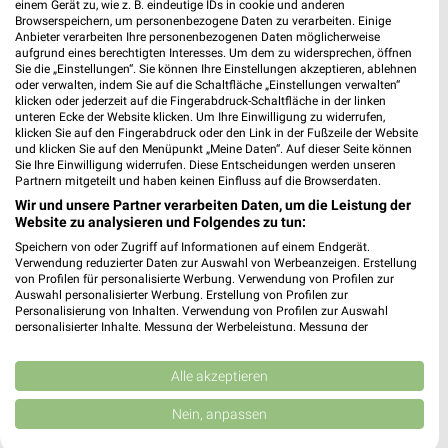
einem Gerät zu, wie z. B. eindeutige IDs in cookie und anderen
Browserspeichern, um personenbezogene Daten zu verarbeiten. Einige
EURONICS Haist Darmstadt
Anbieter verarbeiten Ihre personenbezogenen Daten möglicherweise
aufgrund eines berechtigten Interesses. Um dem zu widersprechen, öffnen
Körnerstr. 7
Sie die „Einstellungen“. Sie können Ihre Einstellungen akzeptieren, ablehnen
64291 Darmstadt
oder verwalten, indem Sie auf die Schaltfläche „Einstellungen verwalten“
❯
klicken oder jederzeit auf die Fingerabdruck-Schaltfläche in der linken
Heute 09:00 - 13:00 15:00 - 18:30 Uhr |
unteren Ecke der Website klicken. Um Ihre Einwilligung zu widerrufen,
klicken Sie auf den Fingerabdruck oder den Link in der Fußzeile der Website
Geschlossen
und klicken Sie auf den Menüpunkt „Meine Daten“. Auf dieser Seite können
Sie Ihre Einwilligung widerrufen. Diese Entscheidungen werden unseren
438,94 km • Angebote: 1 Prospekt
Partnern mitgeteilt und haben keinen Einfluss auf die Browserdaten.
Wir und unsere Partner verarbeiten Daten, um die Leistung der
Website zu analysieren und Folgendes zu tun:
media@home Friedrich Reinheim
Westring 92
Speichern von oder Zugriff auf Informationen auf einem Endgerät.
❯
Verwendung reduzierter Daten zur Auswahl von Werbeanzeigen. Erstellung
64354 Reinheim
von Profilen für personalisierte Werbung. Verwendung von Profilen zur
Auswahl personalisierter Werbung. Erstellung von Profilen zur
436,66 km
Personalisierung von Inhalten. Verwendung von Profilen zur Auswahl
personalisierter Inhalte. Messung der Werbeleistung. Messung der
Performance von Inhalten. Analyse von Zielgruppen durch Statistiken oder
Kombinationen von Daten aus verschiedenen Quellen. Entwicklung und
MediaMarkt Saturn Heppenheim
Verbesserung der Angebote. Verwendung reduzierter Daten zur Auswahl
Alle akzeptieren
Tiergartenstr. 7
von Inhalten.
64646 Heppenheim
Daten können außerhalb der Europäischen Union weitergegeben und in die
❯
Nein, anpassen
USA gesendet werden.
Heute 10:00 - 19:00 Uhr |
Geschlossen
Ihre Einwilligung und die cookie Richtlinie gelten ausschließlich für diese