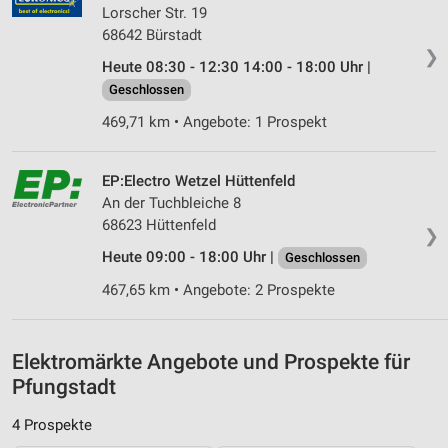
Lorscher Str. 19
Messung der Werbeleistung
68642 Bürstadt
❯
Messung der Performance von Inhalten
Heute 08:30 - 12:30 14:00 - 18:00 Uhr |
Geschlossen
Analyse von Zielgruppen durch Statistiken oder
Kombinationen von Daten aus verschiedenen
469,71 km • Angebote: 1 Prospekt
Quellen
Entwicklung und Verbesserung der Angebote
EP:Electro Wetzel Hüttenfeld
An der Tuchbleiche 8
Verwendung reduzierter Daten zur Auswahl von
68623 Hüttenfeld
❯
Inhalten
Heute 09:00 - 18:00 Uhr |
Geschlossen
IAB-Besonderheiten:
467,65 km • Angebote: 2 Prospekte
Verwendung genauer Standortdaten
Geräte anhand von aktiv angeforderten
Informationen identifizieren
Elektromärkte Angebote und Prospekte für
Pfungstadt
Nicht-IAB-Verarbeitungszwecke:
Notwendig
4 Prospekte