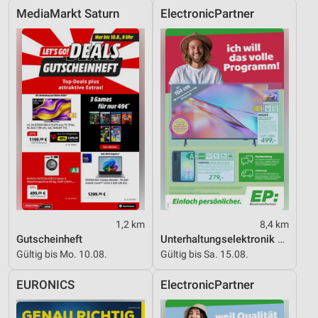
Performance
MediaMarkt Saturn
ElectronicPartner
Funktional
Werbung
1,2 km
8,4 km
Gutscheinheft
Unterhaltungselektronik 08/2026
Gültig bis Mo. 10.08.
Gültig bis Sa. 15.08.
EURONICS
ElectronicPartner