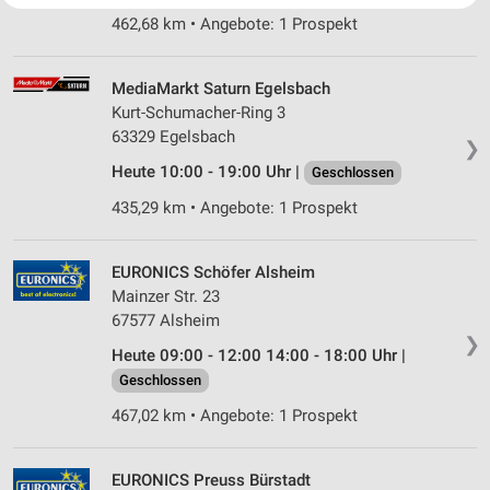
Website/App.
462,68 km • Angebote: 1 Prospekt
Partnerliste anzeigen (1 IAB-Anbieter)
Wir nutzen Ihre Daten für folgende Zwecke:
MediaMarkt Saturn Egelsbach
IAB-Verarbeitungszwecke:
Kurt-Schumacher-Ring 3
Speichern von oder Zugriff auf Informationen
63329 Egelsbach
❯
auf einem Endgerät
Heute 10:00 - 19:00 Uhr |
Geschlossen
Verwendung reduzierter Daten zur Auswahl von
435,29 km • Angebote: 1 Prospekt
Werbeanzeigen
Erstellung von Profilen für personalisierte
EURONICS Schöfer Alsheim
Werbung
Mainzer Str. 23
67577 Alsheim
Verwendung von Profilen zur Auswahl
personalisierter Werbung
❯
Heute 09:00 - 12:00 14:00 - 18:00 Uhr |
Geschlossen
Erstellung von Profilen zur Personalisierung
von Inhalten
467,02 km • Angebote: 1 Prospekt
Verwendung von Profilen zur Auswahl
personalisierter Inhalte
EURONICS Preuss Bürstadt