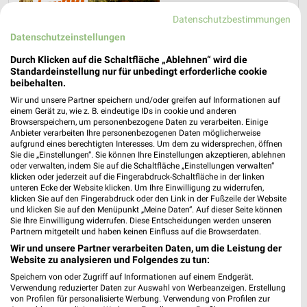
Datenschutzbestimmungen
Datenschutzeinstellungen
Durch Klicken auf die Schaltfläche „Ablehnen“ wird die
Standardeinstellung nur für unbedingt erforderliche cookie
beibehalten.
Wir und unsere Partner speichern und/oder greifen auf Informationen auf
einem Gerät zu, wie z. B. eindeutige IDs in cookie und anderen
Browserspeichern, um personenbezogene Daten zu verarbeiten. Einige
Anbieter verarbeiten Ihre personenbezogenen Daten möglicherweise
aufgrund eines berechtigten Interesses. Um dem zu widersprechen, öffnen
Sie die „Einstellungen“. Sie können Ihre Einstellungen akzeptieren, ablehnen
oder verwalten, indem Sie auf die Schaltfläche „Einstellungen verwalten“
klicken oder jederzeit auf die Fingerabdruck-Schaltfläche in der linken
unteren Ecke der Website klicken. Um Ihre Einwilligung zu widerrufen,
Jetzt alle "Grillen" Themen entdecken!
klicken Sie auf den Fingerabdruck oder den Link in der Fußzeile der Website
und klicken Sie auf den Menüpunkt „Meine Daten“. Auf dieser Seite können
Sie Ihre Einwilligung widerrufen. Diese Entscheidungen werden unseren
Partnern mitgeteilt und haben keinen Einfluss auf die Browserdaten.
Wir und unsere Partner verarbeiten Daten, um die Leistung der
Website zu analysieren und Folgendes zu tun:
MEHR PROSPEKTE
Speichern von oder Zugriff auf Informationen auf einem Endgerät.
Verwendung reduzierter Daten zur Auswahl von Werbeanzeigen. Erstellung
von Profilen für personalisierte Werbung. Verwendung von Profilen zur