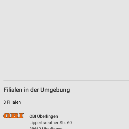
Verwendung von Profilen zur Auswahl
personalisierter Werbung
Erstellung von Profilen zur Personalisierung
von Inhalten
Verwendung von Profilen zur Auswahl
personalisierter Inhalte
Messung der Werbeleistung
Messung der Performance von Inhalten
Analyse von Zielgruppen durch Statistiken oder
Kombinationen von Daten aus verschiedenen
Quellen
Filialen in der Umgebung
Entwicklung und Verbesserung der Angebote
3 Filialen
Verwendung reduzierter Daten zur Auswahl von
Inhalten
OBI Überlingen
Lippertsreuther Str. 60
IAB-Besonderheiten: