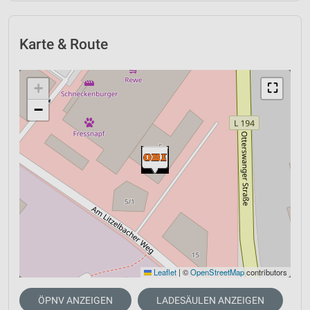
Karte & Route
+
⛶
−
Leaflet
|
©
OpenStreetMap
contributors
ÖPNV ANZEIGEN
LADESÄULEN ANZEIGEN