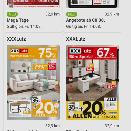
Entwicklung und Verbesserung der Angebote
32,9 km
32,9 km
Verwendung reduzierter Daten zur Auswahl von
Mega Tage
Angebote ab 08.08.
Inhalten
Gültig bis Fr. 14.08.
Gültig bis Fr. 14.08.
IAB-Besonderheiten:
XXXLutz
XXXLutz
Verwendung genauer Standortdaten
Geräte anhand von aktiv angeforderten
Informationen identifizieren
Nicht-IAB-Verarbeitungszwecke:
Notwendig
Performance
Funktional
Werbung
32,9 km
32,9 km