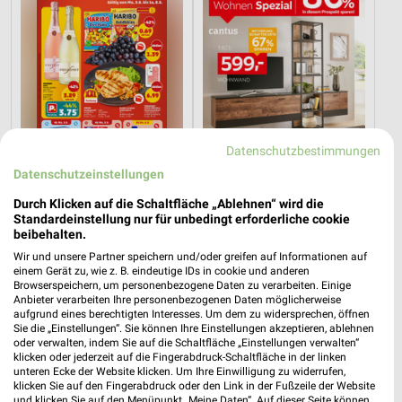
Datenschutzbestimmungen
Datenschutzeinstellungen
Durch Klicken auf die Schaltfläche „Ablehnen“ wird die
Standardeinstellung nur für unbedingt erforderliche cookie
0,6 km
32,9 km
beibehalten.
Angebote ab 03.08.
Wohnen Spezial
Wir und unsere Partner speichern und/oder greifen auf Informationen auf
Noch heute gültig
Gültig bis Fr. 14.08.
einem Gerät zu, wie z. B. eindeutige IDs in cookie und anderen
Browserspeichern, um personenbezogene Daten zu verarbeiten. Einige
XXXLutz
Kaufland
Anbieter verarbeiten Ihre personenbezogenen Daten möglicherweise
aufgrund eines berechtigten Interesses. Um dem zu widersprechen, öffnen
Sie die „Einstellungen“. Sie können Ihre Einstellungen akzeptieren, ablehnen
oder verwalten, indem Sie auf die Schaltfläche „Einstellungen verwalten“
klicken oder jederzeit auf die Fingerabdruck-Schaltfläche in der linken
unteren Ecke der Website klicken. Um Ihre Einwilligung zu widerrufen,
klicken Sie auf den Fingerabdruck oder den Link in der Fußzeile der Website
und klicken Sie auf den Menüpunkt „Meine Daten“. Auf dieser Seite können