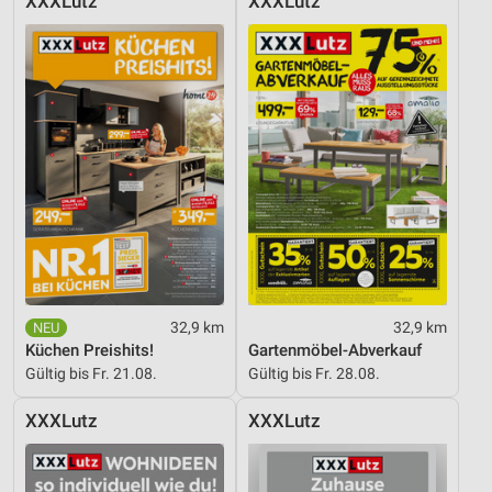
XXXLutz
XXXLutz
32,9 km
32,9 km
Küchen Preishits!
Gartenmöbel-Abverkauf
Gültig bis Fr. 21.08.
Gültig bis Fr. 28.08.
XXXLutz
XXXLutz