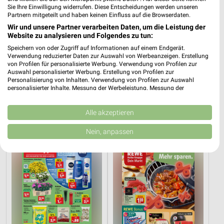
Sie Ihre Einwilligung widerrufen. Diese Entscheidungen werden unseren
Partnern mitgeteilt und haben keinen Einfluss auf die Browserdaten.
Wir und unsere Partner verarbeiten Daten, um die Leistung der
Website zu analysieren und Folgendes zu tun:
Speichern von oder Zugriff auf Informationen auf einem Endgerät.
Verwendung reduzierter Daten zur Auswahl von Werbeanzeigen. Erstellung
von Profilen für personalisierte Werbung. Verwendung von Profilen zur
Auswahl personalisierter Werbung. Erstellung von Profilen zur
Personalisierung von Inhalten. Verwendung von Profilen zur Auswahl
personalisierter Inhalte. Messung der Werbeleistung. Messung der
32,9 km
3,5 km
Performance von Inhalten. Analyse von Zielgruppen durch Statistiken oder
Dieter Knoll
Angebote ab 06.08.
Kombinationen von Daten aus verschiedenen Quellen. Entwicklung und
Gültig bis Fr. 14.08.
Gültig bis Mi. 12.08.
Verbesserung der Angebote. Verwendung reduzierter Daten zur Auswahl
Alle akzeptieren
von Inhalten.
Daten können außerhalb der Europäischen Union weitergegeben und in die
Nein, anpassen
Thomas Philipps
REWE
USA gesendet werden.
Ihre Einwilligung und die cookie Richtlinie gelten ausschließlich für diese
Website/App.
Partnerliste anzeigen (1 IAB-Anbieter)
Wir nutzen Ihre Daten für folgende Zwecke:
IAB-Verarbeitungszwecke:
Speichern von oder Zugriff auf Informationen
auf einem Endgerät