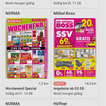
Geräte anhand von aktiv angeforderten
Noch morgen gültig
Gültig bis Di. 11.08.
Informationen identifizieren
Nicht-IAB-Verarbeitungszwecke:
NORMA
Möbel Boss
Notwendig
Performance
Funktional
Werbung
1,2 km
14,5 km
Wochenend Spezial
Angebote ab 03.08.
Gültig ab Fr. 14.08.
Noch morgen gültig
NORMA
Höffner