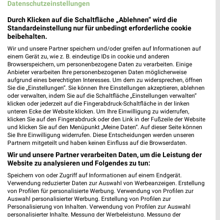
Datenschutzeinstellungen
Durch Klicken auf die Schaltfläche „Ablehnen“ wird die
Standardeinstellung nur für unbedingt erforderliche cookie
beibehalten.
Wir und unsere Partner speichern und/oder greifen auf Informationen auf
einem Gerät zu, wie z. B. eindeutige IDs in cookie und anderen
Browserspeichern, um personenbezogene Daten zu verarbeiten. Einige
Anbieter verarbeiten Ihre personenbezogenen Daten möglicherweise
aufgrund eines berechtigten Interesses. Um dem zu widersprechen, öffnen
10,5 km
0,6 km
Sie die „Einstellungen“. Sie können Ihre Einstellungen akzeptieren, ablehnen
Sommer Knaller
Angebote ab 03.08.
oder verwalten, indem Sie auf die Schaltfläche „Einstellungen verwalten“
Noch morgen gültig
Noch morgen gültig
klicken oder jederzeit auf die Fingerabdruck-Schaltfläche in der linken
unteren Ecke der Website klicken. Um Ihre Einwilligung zu widerrufen,
klicken Sie auf den Fingerabdruck oder den Link in der Fußzeile der Website
Lidl
PENNY
und klicken Sie auf den Menüpunkt „Meine Daten“. Auf dieser Seite können
Sie Ihre Einwilligung widerrufen. Diese Entscheidungen werden unseren
Partnern mitgeteilt und haben keinen Einfluss auf die Browserdaten.
Wir und unsere Partner verarbeiten Daten, um die Leistung der
Website zu analysieren und Folgendes zu tun:
Speichern von oder Zugriff auf Informationen auf einem Endgerät.
Verwendung reduzierter Daten zur Auswahl von Werbeanzeigen. Erstellung
von Profilen für personalisierte Werbung. Verwendung von Profilen zur
Auswahl personalisierter Werbung. Erstellung von Profilen zur
Personalisierung von Inhalten. Verwendung von Profilen zur Auswahl
personalisierter Inhalte. Messung der Werbeleistung. Messung der