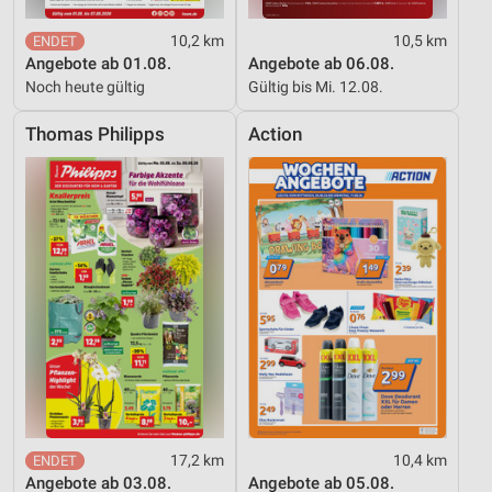
Erstellung von Profilen zur Personalisierung
von Inhalten
10,2 km
10,5 km
Angebote ab 01.08.
Angebote ab 06.08.
Verwendung von Profilen zur Auswahl
Noch heute gültig
Gültig bis Mi. 12.08.
personalisierter Inhalte
Thomas Philipps
Action
Messung der Werbeleistung
Messung der Performance von Inhalten
Analyse von Zielgruppen durch Statistiken oder
Kombinationen von Daten aus verschiedenen
Quellen
Entwicklung und Verbesserung der Angebote
Verwendung reduzierter Daten zur Auswahl von
Inhalten
IAB-Besonderheiten:
Verwendung genauer Standortdaten
17,2 km
10,4 km
Angebote ab 03.08.
Angebote ab 05.08.