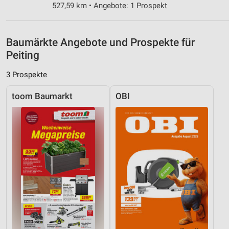
527,59 km • Angebote: 1 Prospekt
Verwendung reduzierter Daten zur Auswahl von
Inhalten
IAB-Besonderheiten:
Baumärkte Angebote und Prospekte für
Verwendung genauer Standortdaten
Peiting
Geräte anhand von aktiv angeforderten
3 Prospekte
Informationen identifizieren
toom Baumarkt
OBI
Nicht-IAB-Verarbeitungszwecke:
Notwendig
Performance
Funktional
Werbung