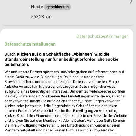
❯
Heute
geschlossen
563,23 km
BayWa AG Technik Servicezentrum
Datenschutzbestimmungen
Marktoberdorf
Datenschutzeinstellungen
Johann-Georg-Fendt-Str. 35
❯
Durch Klicken auf die Schaltfläche „Ablehnen“ wird die
87616 Marktoberdorf
Standardeinstellung nur für unbedingt erforderliche cookie
563,68 km
beibehalten.
Wir und unsere Partner speichern und/oder greifen auf Informationen auf
einem Gerät zu, wie z. B. eindeutige IDs in cookie und anderen
Browserspeichern, um personenbezogene Daten zu verarbeiten. Einige
V-Baumarkt Kaufbeuren
Anbieter verarbeiten Ihre personenbezogenen Daten möglicherweise
Sudetenstraße 5
aufgrund eines berechtigten Interesses. Um dem zu widersprechen, öffnen
87600 Kaufbeuren
Sie die „Einstellungen“. Sie können Ihre Einstellungen akzeptieren, ablehnen
❯
oder verwalten, indem Sie auf die Schaltfläche „Einstellungen verwalten“
Heute
geschlossen
klicken oder jederzeit auf die Fingerabdruck-Schaltfläche in der linken
unteren Ecke der Website klicken. Um Ihre Einwilligung zu widerrufen,
550,16 km
klicken Sie auf den Fingerabdruck oder den Link in der Fußzeile der Website
und klicken Sie auf den Menüpunkt „Meine Daten“. Auf dieser Seite können
Sie Ihre Einwilligung widerrufen. Diese Entscheidungen werden unseren
Partnern mitgeteilt und haben keinen Einfluss auf die Browserdaten.
Sonderpreis Baumarkt Kaufbeuren (OT