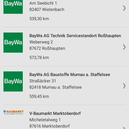
Am Seebichl 1
❯
82407 Wielenbach
539,30 km
BayWa AG Technik Servicestandort Roßhaupten
Weberweg 2
❯
87672 Roßhaupten
573,78 km
BayWa AG Baustoffe Murnau a. Staffelsee
Straßäcker 31
❯
82418 Murnau a. Staffelsee
559,45 km
V-Baumarkt Marktoberdorf
Micheletalweg 1
87616 Marktoberdorf