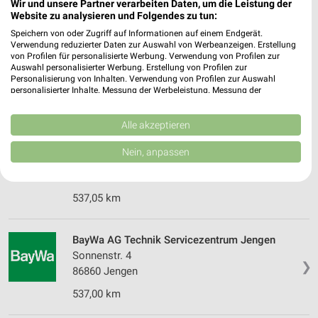
Wir und unsere Partner verarbeiten Daten, um die Leistung der
Neugablonz)
Website zu analysieren und Folgendes zu tun:
Wiesenstraße 19
Speichern von oder Zugriff auf Informationen auf einem Endgerät.
❯
87600 Kaufbeuren (OT Neugablonz)
Verwendung reduzierter Daten zur Auswahl von Werbeanzeigen. Erstellung
von Profilen für personalisierte Werbung. Verwendung von Profilen zur
Heute
geschlossen
Auswahl personalisierter Werbung. Erstellung von Profilen zur
Personalisierung von Inhalten. Verwendung von Profilen zur Auswahl
548,55 km • Angebote: 2 Prospekte
personalisierter Inhalte. Messung der Werbeleistung. Messung der
Performance von Inhalten. Analyse von Zielgruppen durch Statistiken oder
Kombinationen von Daten aus verschiedenen Quellen. Entwicklung und
Verbesserung der Angebote. Verwendung reduzierter Daten zur Auswahl
Alle akzeptieren
BayWa AG Technik Vertriebszentrum Südbayern
von Inhalten.
Jengen
Daten können außerhalb der Europäischen Union weitergegeben und in die
Nein, anpassen
USA gesendet werden.
Sonnenstr. 2
❯
Ihre Einwilligung und die cookie Richtlinie gelten ausschließlich für diese
86860 Jengen
Website/App.
537,05 km
Partnerliste anzeigen (1 IAB-Anbieter)
Wir nutzen Ihre Daten für folgende Zwecke:
BayWa AG Technik Servicezentrum Jengen
IAB-Verarbeitungszwecke:
Sonnenstr. 4
Speichern von oder Zugriff auf Informationen
❯
86860 Jengen
auf einem Endgerät
537,00 km
Verwendung reduzierter Daten zur Auswahl von
Werbeanzeigen