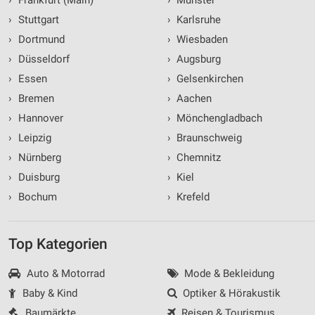
›
Stuttgart
›
Karlsruhe
›
Dortmund
›
Wiesbaden
›
Düsseldorf
›
Augsburg
›
Essen
›
Gelsenkirchen
›
Bremen
›
Aachen
›
Hannover
›
Mönchengladbach
›
Leipzig
›
Braunschweig
›
Nürnberg
›
Chemnitz
›
Duisburg
›
Kiel
›
Bochum
›
Krefeld
Top Kategorien
Auto & Motorrad
Mode & Bekleidung
Baby & Kind
Optiker & Hörakustik
Baumärkte
Reisen & Tourismus