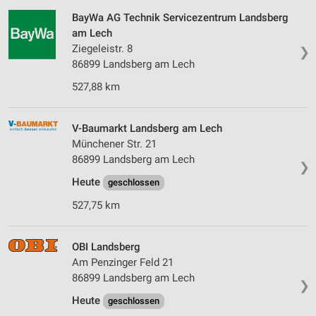
BayWa AG Technik Servicezentrum Landsberg
Erstellung von Profilen für personalisierte
am Lech
Werbung
Ziegeleistr. 8
❯
86899 Landsberg am Lech
Verwendung von Profilen zur Auswahl
personalisierter Werbung
527,88 km
Erstellung von Profilen zur Personalisierung
von Inhalten
V-Baumarkt Landsberg am Lech
Münchener Str. 21
Verwendung von Profilen zur Auswahl
86899 Landsberg am Lech
personalisierter Inhalte
❯
Heute
geschlossen
Messung der Werbeleistung
527,75 km
Messung der Performance von Inhalten
OBI Landsberg
Analyse von Zielgruppen durch Statistiken oder
Kombinationen von Daten aus verschiedenen
Am Penzinger Feld 21
Quellen
86899 Landsberg am Lech
❯
Entwicklung und Verbesserung der Angebote
Heute
geschlossen