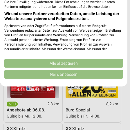
Sie Ihre Einwilligung widerrufen. Diese Entscheidungen werden unseren
Gültig bis Sa. 08.08.
Gültig bis Fr. 14.08.
Partnern mitgeteilt und haben keinen Einfluss auf die Browserdaten.
Wir und unsere Partner verarbeiten Daten, um die Leistung der
Kaufland
XXXLutz
Website zu analysieren und Folgendes zu tun:
Speichern von oder Zugriff auf Informationen auf einem Endgerät.
Verwendung reduzierter Daten zur Auswahl von Werbeanzeigen. Erstellung
von Profilen für personalisierte Werbung. Verwendung von Profilen zur
Auswahl personalisierter Werbung. Erstellung von Profilen zur
Personalisierung von Inhalten. Verwendung von Profilen zur Auswahl
personalisierter Inhalte. Messung der Werbeleistung. Messung der
Performance von Inhalten. Analyse von Zielgruppen durch Statistiken oder
Kombinationen von Daten aus verschiedenen Quellen. Entwicklung und
Verbesserung der Angebote. Verwendung reduzierter Daten zur Auswahl
Alle akzeptieren
von Inhalten.
Daten können außerhalb der Europäischen Union weitergegeben und in die
Nein, anpassen
USA gesendet werden.
Ihre Einwilligung und die cookie Richtlinie gelten ausschließlich für diese
Website/App.
Partnerliste anzeigen (1 IAB-Anbieter)
Wir nutzen Ihre Daten für folgende Zwecke:
2,8 km
8,2 km
Angebote ab 06.08.
Büro Spezial
IAB-Verarbeitungszwecke:
Gültig bis Mi. 12.08.
Gültig bis Fr. 14.08.
Speichern von oder Zugriff auf Informationen
auf einem Endgerät
XXXLutz
XXXLutz