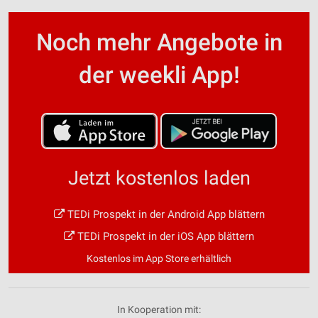
Noch mehr Angebote in
der weekli App!
Jetzt kostenlos laden
TEDi Prospekt in der Android App blättern
TEDi Prospekt in der iOS App blättern
Kostenlos im App Store erhältlich
In Kooperation mit: