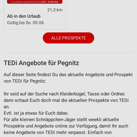
Messung der Performance von Inhalten
21,3 km
Ab in den Urlaub
Analyse von Zielgruppen durch Statistiken oder
Gültig bis So. 09.08.
Kombinationen von Daten aus verschiedenen
Quellen
ALLE PROSPEKTE
Entwicklung und Verbesserung der Angebote
Verwendung reduzierter Daten zur Auswahl von
TEDi Angebote für Pegnitz
Inhalten
IAB-Besonderheiten:
Auf dieser Seite findest Du das aktuelle Angebote und Prospekt
von TEDi für Pegnitz.
Verwendung genauer Standortdaten
Ihr seid auf der Suche nach Kleiderbügel, Tasse oder Ordner,
Geräte anhand von aktiv angeforderten
Informationen identifizieren
dann schaut Euch doch mal die aktuellen Prospekte von TEDi
an.
Nicht-IAB-Verarbeitungszwecke:
Evtl. ist ja etwas für Euch dabei.
Notwendig
Für alle kleinen Schnäppchen-Jäger stellt weekli aktuelle
Prospekte und Angebote online zur Verfügung, damit Ihr auch
Performance
keine Angebote von TEDi mehr verpasst. Einfach von