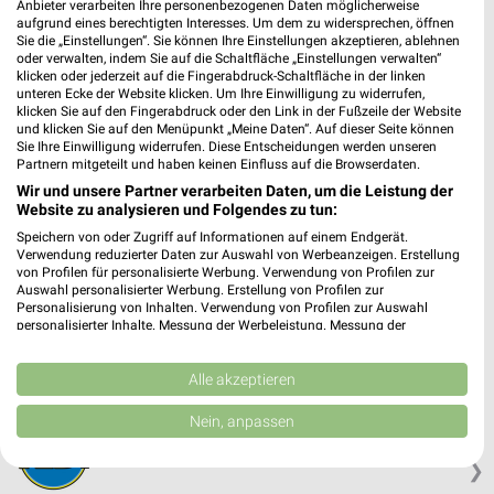
Anbieter verarbeiten Ihre personenbezogenen Daten möglicherweise
aufgrund eines berechtigten Interesses. Um dem zu widersprechen, öffnen
Sie die „Einstellungen“. Sie können Ihre Einstellungen akzeptieren, ablehnen
oder verwalten, indem Sie auf die Schaltfläche „Einstellungen verwalten“
klicken oder jederzeit auf die Fingerabdruck-Schaltfläche in der linken
unteren Ecke der Website klicken. Um Ihre Einwilligung zu widerrufen,
klicken Sie auf den Fingerabdruck oder den Link in der Fußzeile der Website
und klicken Sie auf den Menüpunkt „Meine Daten“. Auf dieser Seite können
Sie Ihre Einwilligung widerrufen. Diese Entscheidungen werden unseren
Partnern mitgeteilt und haben keinen Einfluss auf die Browserdaten.
Wir und unsere Partner verarbeiten Daten, um die Leistung der
Website zu analysieren und Folgendes zu tun:
Speichern von oder Zugriff auf Informationen auf einem Endgerät.
Verwendung reduzierter Daten zur Auswahl von Werbeanzeigen. Erstellung
von Profilen für personalisierte Werbung. Verwendung von Profilen zur
TEDi Angebote in Vilseck
Auswahl personalisierter Werbung. Erstellung von Profilen zur
Vilseck, Deutschland
Personalisierung von Inhalten. Verwendung von Profilen zur Auswahl
❯
personalisierter Inhalte. Messung der Werbeleistung. Messung der
Performance von Inhalten. Analyse von Zielgruppen durch Statistiken oder
Kombinationen von Daten aus verschiedenen Quellen. Entwicklung und
342,28 km
Verbesserung der Angebote. Verwendung reduzierter Daten zur Auswahl
Alle akzeptieren
von Inhalten.
Daten können außerhalb der Europäischen Union weitergegeben und in die
Nein, anpassen
TEDi Angebote in Weidenberg
USA gesendet werden.
Weidenberg, Deutschland
Ihre Einwilligung und die cookie Richtlinie gelten ausschließlich für diese
❯
Website/App.