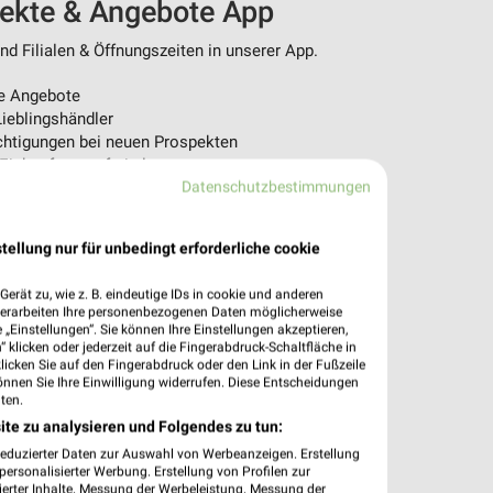
pekte & Angebote App
d Filialen & Öffnungszeiten in unserer App.
e Angebote
ieblingshändler
htigungen bei neuen Prospekten
 Einkauf stressfrei planen
Datenschutzbestimmungen
 App jetzt laden oder QR-Code scannen.
tellung nur für unbedingt erforderliche cookie
erät zu, wie z. B. eindeutige IDs in cookie und anderen
verarbeiten Ihre personenbezogenen Daten möglicherweise
„Einstellungen“. Sie können Ihre Einstellungen akzeptieren,
 klicken oder jederzeit auf die Fingerabdruck-Schaltfläche in
klicken Sie auf den Fingerabdruck oder den Link in der Fußzeile
önnen Sie Ihre Einwilligung widerrufen. Diese Entscheidungen
ten.
ite zu analysieren und Folgendes zu tun:
reduzierter Daten zur Auswahl von Werbeanzeigen. Erstellung
ersonalisierter Werbung. Erstellung von Profilen zur
ierter Inhalte. Messung der Werbeleistung. Messung der