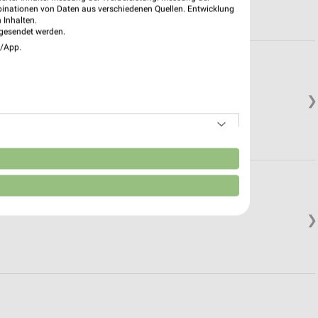
binationen von Daten aus verschiedenen Quellen. Entwicklung
 Inhalten.
gesendet werden.
e/App.
❯
n
❯