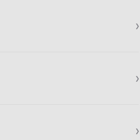
❯
❯
❯