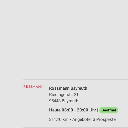
Messung der Performance von Inhalten
Analyse von Zielgruppen durch Statistiken oder Kombinationen 
Quellen
Entwicklung und Verbesserung der Angebote
Verwendung reduzierter Daten zur Auswahl von Inhalten
IAB-Besonderheiten:
Verwendung genauer Standortdaten
Geräte anhand von aktiv angeforderten Informationen identifizie
Nicht-IAB-Verarbeitungszwecke:
Rossmann Bayreuth
Notwendig
Riedingerstr. 21
95448 Bayreuth
Performance
Heute 08:00 - 20:00 Uhr |
Geöffnet
Funktional
311,10 km • Angebote: 3 Prospekte
Werbung