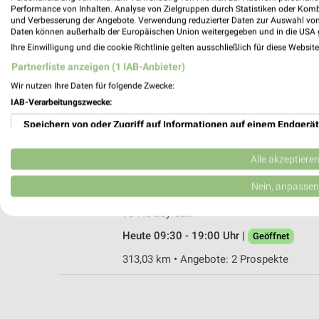
Performance von Inhalten. Analyse von Zielgruppen durch Statistiken oder Kom
und Verbesserung der Angebote. Verwendung reduzierter Daten zur Auswahl von
Daten können außerhalb der Europäischen Union weitergegeben und in die USA 
Ihre Einwilligung und die cookie Richtlinie gelten ausschließlich für diese Websit
Rossmann Bayreuth
Partnerliste anzeigen (1 IAB-Anbieter)
Maximilianstr. 30
Wir nutzen Ihre Daten für folgende Zwecke:
95444 Bayreuth
IAB-Verarbeitungszwecke:
Heute 08:00 - 20:00 Uhr |
Geöffnet
Speichern von oder Zugriff auf Informationen auf einem Endgerät
313,41 km • Angebote: 3 Prospekte
Verwendung reduzierter Daten zur Auswahl von Werbeanzeigen
Alle akzeptiere
Rofu Kinderland Bayreuth
Erstellung von Profilen für personalisierte Werbung
Nein, anpassen
Himmelkronstraße 2
Verwendung von Profilen zur Auswahl personalisierter Werbung
95445 Bayreuth
Heute 09:30 - 19:00 Uhr |
Geöffnet
Erstellung von Profilen zur Personalisierung von Inhalten
313,03 km • Angebote: 2 Prospekte
Verwendung von Profilen zur Auswahl personalisierter Inhalte
Messung der Werbeleistung