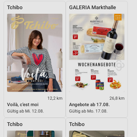
von Inhalten
Tchibo
GALERIA Markthalle
Verwendung von Profilen zur Auswahl
personalisierter Inhalte
Messung der Werbeleistung
Messung der Performance von Inhalten
Analyse von Zielgruppen durch Statistiken oder
Kombinationen von Daten aus verschiedenen
Quellen
Entwicklung und Verbesserung der Angebote
Verwendung reduzierter Daten zur Auswahl von
Inhalten
12,2 km
26,8 km
Voilà, c’est moi
Angebote ab 17.08.
IAB-Besonderheiten:
Gültig ab Mi. 12.08.
Gültig ab Mo. 17.08.
Verwendung genauer Standortdaten
Tchibo
Tchibo
Geräte anhand von aktiv angeforderten
Informationen identifizieren