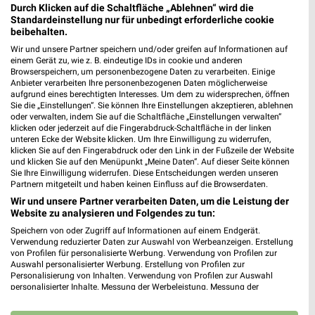
80802 München
Durch Klicken auf die Schaltfläche „Ablehnen“ wird die
❯
Standardeinstellung nur für unbedingt erforderliche cookie
Heute 10:00 - 20:00 Uhr |
Geschlossen
beibehalten.
501,54 km • Angebote: 2 Prospekte
Wir und unsere Partner speichern und/oder greifen auf Informationen auf
einem Gerät zu, wie z. B. eindeutige IDs in cookie und anderen
Browserspeichern, um personenbezogene Daten zu verarbeiten. Einige
Anbieter verarbeiten Ihre personenbezogenen Daten möglicherweise
Woolworth Freising
aufgrund eines berechtigten Interesses. Um dem zu widersprechen, öffnen
Sie die „Einstellungen“. Sie können Ihre Einstellungen akzeptieren, ablehnen
Untere Hauptstraße 14
oder verwalten, indem Sie auf die Schaltfläche „Einstellungen verwalten“
85354 Freising
❯
klicken oder jederzeit auf die Fingerabdruck-Schaltfläche in der linken
unteren Ecke der Website klicken. Um Ihre Einwilligung zu widerrufen,
Heute 09:00 - 19:00 Uhr |
Geschlossen
klicken Sie auf den Fingerabdruck oder den Link in der Fußzeile der Website
und klicken Sie auf den Menüpunkt „Meine Daten“. Auf dieser Seite können
472,79 km
Sie Ihre Einwilligung widerrufen. Diese Entscheidungen werden unseren
Partnern mitgeteilt und haben keinen Einfluss auf die Browserdaten.
Wir und unsere Partner verarbeiten Daten, um die Leistung der
Tchibo Filiale mit Kaffee Bar München
Website zu analysieren und Folgendes zu tun:
Leopoldstrasse 57
Speichern von oder Zugriff auf Informationen auf einem Endgerät.
80802 München
Verwendung reduzierter Daten zur Auswahl von Werbeanzeigen. Erstellung
❯
von Profilen für personalisierte Werbung. Verwendung von Profilen zur
Heute 09:00 - 20:00 Uhr |
Geschlossen
Auswahl personalisierter Werbung. Erstellung von Profilen zur
Personalisierung von Inhalten. Verwendung von Profilen zur Auswahl
501,54 km • Angebote: 5 Prospekte
personalisierter Inhalte. Messung der Werbeleistung. Messung der
Performance von Inhalten. Analyse von Zielgruppen durch Statistiken oder
Kombinationen von Daten aus verschiedenen Quellen. Entwicklung und