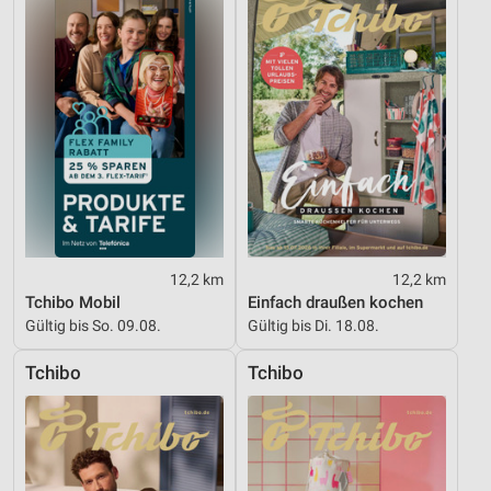
Nicht-IAB-Verarbeitungszwecke:
Notwendig
Performance
Funktional
Werbung
12,2 km
12,2 km
Tchibo Mobil
Einfach draußen kochen
Gültig bis So. 09.08.
Gültig bis Di. 18.08.
Tchibo
Tchibo