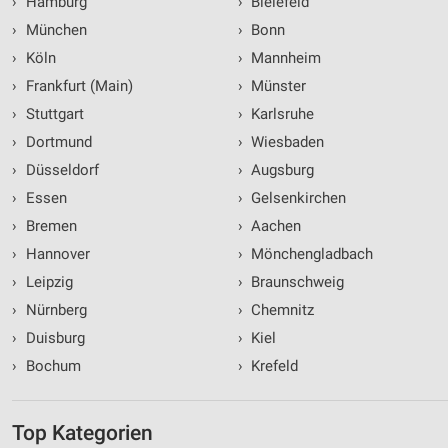
›
Hamburg
›
Bielefeld
›
München
›
Bonn
›
Köln
›
Mannheim
›
Frankfurt (Main)
›
Münster
›
Stuttgart
›
Karlsruhe
›
Dortmund
›
Wiesbaden
›
Düsseldorf
›
Augsburg
›
Essen
›
Gelsenkirchen
›
Bremen
›
Aachen
›
Hannover
›
Mönchengladbach
›
Leipzig
›
Braunschweig
›
Nürnberg
›
Chemnitz
›
Duisburg
›
Kiel
›
Bochum
›
Krefeld
Top Kategorien