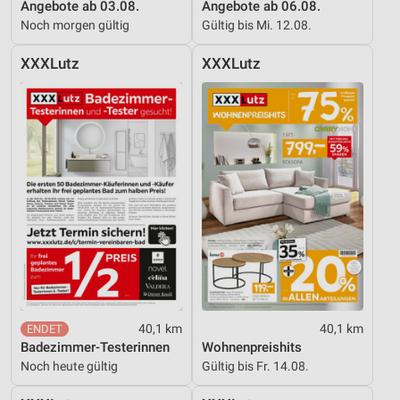
Angebote ab 03.08.
Angebote ab 06.08.
Verwendung reduzierter Daten zur Auswahl von
Noch morgen gültig
Gültig bis Mi. 12.08.
Werbeanzeigen
XXXLutz
XXXLutz
Erstellung von Profilen für personalisierte
Werbung
Verwendung von Profilen zur Auswahl
personalisierter Werbung
Erstellung von Profilen zur Personalisierung
von Inhalten
Verwendung von Profilen zur Auswahl
personalisierter Inhalte
Messung der Werbeleistung
Messung der Performance von Inhalten
40,1 km
40,1 km
Badezimmer-Testerinnen
Wohnenpreishits
Analyse von Zielgruppen durch Statistiken oder
Noch heute gültig
Gültig bis Fr. 14.08.
Kombinationen von Daten aus verschiedenen
Quellen