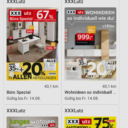
XXXLutz
XXXLutz
Entwicklung und Verbesserung der Angebote
Verwendung reduzierter Daten zur Auswahl von
Inhalten
IAB-Besonderheiten:
Verwendung genauer Standortdaten
Geräte anhand von aktiv angeforderten
Informationen identifizieren
Nicht-IAB-Verarbeitungszwecke:
Notwendig
40,1 km
40,1 km
Performance
Büro Spezial
Wohnideen so individuell wie du!
Gültig bis Fr. 14.08.
Gültig bis Fr. 14.08.
Funktional
XXXLutz
XXXLutz
Werbung