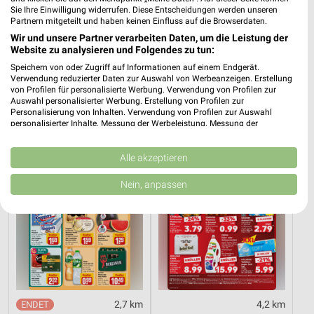
Sie Ihre Einwilligung widerrufen. Diese Entscheidungen werden unseren
Partnern mitgeteilt und haben keinen Einfluss auf die Browserdaten.
40,1 km
40,1 km
Wir und unsere Partner verarbeiten Daten, um die Leistung der
Website zu analysieren und Folgendes zu tun:
Wohnen Spezial
Dieter Knoll
Gültig bis Fr. 14.08.
Gültig bis Fr. 14.08.
Speichern von oder Zugriff auf Informationen auf einem Endgerät.
Verwendung reduzierter Daten zur Auswahl von Werbeanzeigen. Erstellung
von Profilen für personalisierte Werbung. Verwendung von Profilen zur
REWE
Kaufland
Auswahl personalisierter Werbung. Erstellung von Profilen zur
Personalisierung von Inhalten. Verwendung von Profilen zur Auswahl
personalisierter Inhalte. Messung der Werbeleistung. Messung der
Performance von Inhalten. Analyse von Zielgruppen durch Statistiken oder
Kombinationen von Daten aus verschiedenen Quellen. Entwicklung und
Verbesserung der Angebote. Verwendung reduzierter Daten zur Auswahl
Alle akzeptieren
von Inhalten.
Daten können außerhalb der Europäischen Union weitergegeben und in die
Nein, anpassen
USA gesendet werden.
Ihre Einwilligung und die cookie Richtlinie gelten ausschließlich für diese
Website/App.
Partnerliste anzeigen (1 IAB-Anbieter)
Wir nutzen Ihre Daten für folgende Zwecke:
IAB-Verarbeitungszwecke:
Speichern von oder Zugriff auf Informationen
2,7 km
4,2 km
auf einem Endgerät