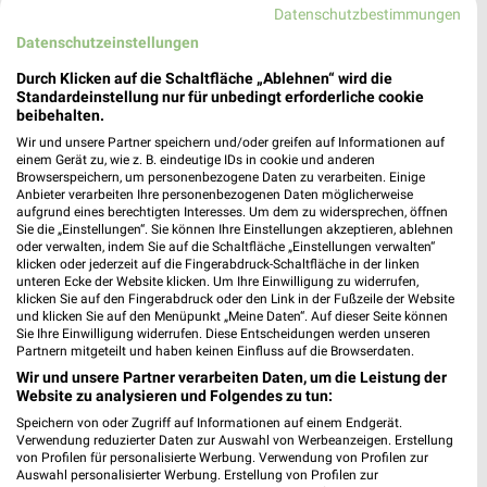
320,30 km • Angebote: 1 Prospekt
Datenschutzbestimmungen
Datenschutzeinstellungen
hagebaumarkt Stuhr
Durch Klicken auf die Schaltfläche „Ablehnen“ wird die
Werkstr. 1-4
Standardeinstellung nur für unbedingt erforderliche cookie
beibehalten.
28816 Stuhr
❯
Wir und unsere Partner speichern und/oder greifen auf Informationen auf
Heute 09:00 - 19:00 Uhr |
Geöffnet
einem Gerät zu, wie z. B. eindeutige IDs in cookie und anderen
Browserspeichern, um personenbezogene Daten zu verarbeiten. Einige
319,88 km
Anbieter verarbeiten Ihre personenbezogenen Daten möglicherweise
aufgrund eines berechtigten Interesses. Um dem zu widersprechen, öffnen
Sie die „Einstellungen“. Sie können Ihre Einstellungen akzeptieren, ablehnen
oder verwalten, indem Sie auf die Schaltfläche „Einstellungen verwalten“
BAUHAUS Stuhr-Groß-Mackenstedt
klicken oder jederzeit auf die Fingerabdruck-Schaltfläche in der linken
Drei K Weg 23
unteren Ecke der Website klicken. Um Ihre Einwilligung zu widerrufen,
28816 Stuhr-Groß-Mackenstedt
klicken Sie auf den Fingerabdruck oder den Link in der Fußzeile der Website
❯
und klicken Sie auf den Menüpunkt „Meine Daten“. Auf dieser Seite können
Heute 08:00 - 20:00 Uhr |
Sie Ihre Einwilligung widerrufen. Diese Entscheidungen werden unseren
Geöffnet
Partnern mitgeteilt und haben keinen Einfluss auf die Browserdaten.
320,79 km • Angebote: 1 Prospekt
Wir und unsere Partner verarbeiten Daten, um die Leistung der
Website zu analysieren und Folgendes zu tun:
Speichern von oder Zugriff auf Informationen auf einem Endgerät.
OBI Delmenhorst
Verwendung reduzierter Daten zur Auswahl von Werbeanzeigen. Erstellung
Reinersweg 20
von Profilen für personalisierte Werbung. Verwendung von Profilen zur
Auswahl personalisierter Werbung. Erstellung von Profilen zur
27751 Delmenhorst