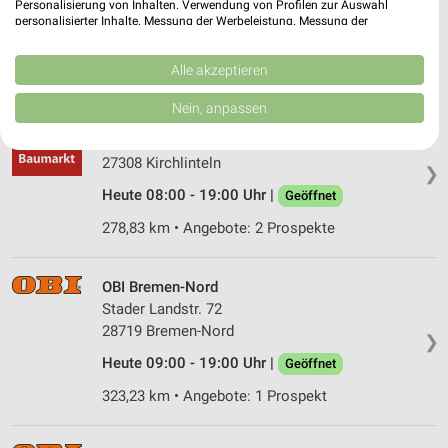
❯
Personalisierung von Inhalten. Verwendung von Profilen zur Auswahl
personalisierter Inhalte. Messung der Werbeleistung. Messung der
Heute 08:00 - 20:00 Uhr |
Geöffnet
Performance von Inhalten. Analyse von Zielgruppen durch Statistiken oder
Kombinationen von Daten aus verschiedenen Quellen. Entwicklung und
323,18 km • Angebote: 1 Prospekt
Verbesserung der Angebote. Verwendung reduzierter Daten zur Auswahl
Alle akzeptieren
von Inhalten.
Daten können außerhalb der Europäischen Union weitergegeben und in die
Nein, anpassen
USA gesendet werden.
Sonderpreis Baumarkt Kirchlinteln
Ihre Einwilligung und die cookie Richtlinie gelten ausschließlich für diese
Alte Mühle 1
Website/App.
27308 Kirchlinteln
❯
Partnerliste anzeigen (1 IAB-Anbieter)
Heute 08:00 - 19:00 Uhr |
Geöffnet
Wir nutzen Ihre Daten für folgende Zwecke:
278,83 km • Angebote: 2 Prospekte
IAB-Verarbeitungszwecke:
Speichern von oder Zugriff auf Informationen
auf einem Endgerät
OBI Bremen-Nord
Stader Landstr. 72
Verwendung reduzierter Daten zur Auswahl von
28719 Bremen-Nord
Werbeanzeigen
❯
Heute 09:00 - 19:00 Uhr |
Geöffnet
Erstellung von Profilen für personalisierte
Werbung
323,23 km • Angebote: 1 Prospekt
Verwendung von Profilen zur Auswahl