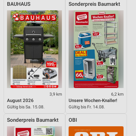
BAUHAUS
Sonderpreis Baumarkt
Geräte anhand von aktiv angeforderten
Informationen identifizieren
Nicht-IAB-Verarbeitungszwecke:
Notwendig
Performance
Funktional
Werbung
3,9 km
6,2 km
August 2026
Unsere Wochen-Knaller!
Gültig bis Sa. 15.08.
Gültig bis Fr. 14.08.
Sonderpreis Baumarkt
OBI