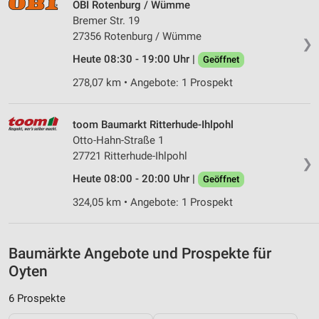
personalisierter Werbung
OBI Rotenburg / Wümme
Bremer Str. 19
Erstellung von Profilen zur Personalisierung
27356 Rotenburg / Wümme
❯
von Inhalten
Heute 08:30 - 19:00 Uhr |
Geöffnet
Verwendung von Profilen zur Auswahl
278,07 km • Angebote: 1 Prospekt
personalisierter Inhalte
Messung der Werbeleistung
toom Baumarkt Ritterhude-Ihlpohl
Otto-Hahn-Straße 1
Messung der Performance von Inhalten
27721 Ritterhude-Ihlpohl
❯
Analyse von Zielgruppen durch Statistiken oder
Heute 08:00 - 20:00 Uhr |
Geöffnet
Kombinationen von Daten aus verschiedenen
Quellen
324,05 km • Angebote: 1 Prospekt
Entwicklung und Verbesserung der Angebote
Baumärkte Angebote und Prospekte für
Verwendung reduzierter Daten zur Auswahl von
Inhalten
Oyten
IAB-Besonderheiten:
6 Prospekte
Verwendung genauer Standortdaten