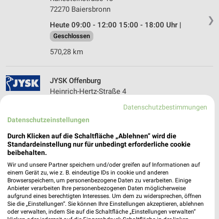
72270 Baiersbronn
❯
Heute 09:00 - 12:00 15:00 - 18:00 Uhr |
Geschlossen
570,28 km
JYSK Offenburg
Heinrich-Hertz-Straße 4
77656 Offenburg
❯
Datenschutzbestimmungen
Heute 10:00 - 19:00 Uhr |
Geöffnet
Datenschutzeinstellungen
593,46 km • Angebote: 2 Prospekte
Durch Klicken auf die Schaltfläche „Ablehnen“ wird die
Standardeinstellung nur für unbedingt erforderliche cookie
beibehalten.
ROLLER OFFENBURG
Wir und unsere Partner speichern und/oder greifen auf Informationen auf
einem Gerät zu, wie z. B. eindeutige IDs in cookie und anderen
Industriestr. 8
Browserspeichern, um personenbezogene Daten zu verarbeiten. Einige
77656 OFFENBURG
❯
Anbieter verarbeiten Ihre personenbezogenen Daten möglicherweise
aufgrund eines berechtigten Interesses. Um dem zu widersprechen, öffnen
Heute 10:00 - 19:00 Uhr |
Geöffnet
Sie die „Einstellungen“. Sie können Ihre Einstellungen akzeptieren, ablehnen
oder verwalten, indem Sie auf die Schaltfläche „Einstellungen verwalten“
595,74 km • Angebote: 1 Prospekt