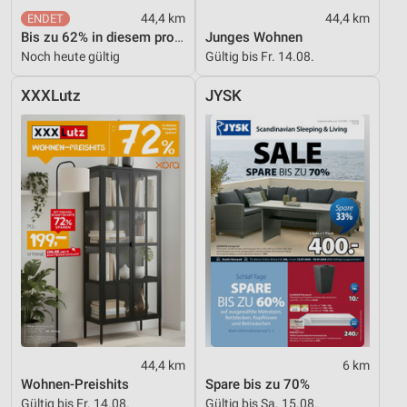
Speichern von oder Zugriff auf Informationen
44,4 km
44,4 km
auf einem Endgerät
Bis zu 62% in diesem prospekt
Junges Wohnen
Noch heute gültig
Gültig bis Fr. 14.08.
Verwendung reduzierter Daten zur Auswahl von
Werbeanzeigen
XXXLutz
JYSK
Erstellung von Profilen für personalisierte
Werbung
Verwendung von Profilen zur Auswahl
personalisierter Werbung
Erstellung von Profilen zur Personalisierung
von Inhalten
Verwendung von Profilen zur Auswahl
personalisierter Inhalte
Messung der Werbeleistung
44,4 km
6 km
Messung der Performance von Inhalten
Wohnen-Preishits
Spare bis zu 70%
Gültig bis Fr. 14.08.
Gültig bis Sa. 15.08.