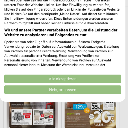
klicken oder jederzeit auf die Fingerabdruck-Schaltfläche in der linken
unteren Ecke der Website klicken. Um Ihre Einwilligung zu widerrufen,
klicken Sie auf den Fingerabdruck oder den Link in der Fußzeile der Website
und klicken Sie auf den Menüpunkt „Meine Daten“. Auf dieser Seite können
Möbel & Wohnen Angebote und Prospekte für
Sie Ihre Einwilligung widerrufen. Diese Entscheidungen werden unseren
Partnern mitgeteilt und haben keinen Einfluss auf die Browserdaten.
Ottersweier
Wir und unsere Partner verarbeiten Daten, um die Leistung der
Website zu analysieren und Folgendes zu tun:
17 Prospekte
Speichern von oder Zugriff auf Informationen auf einem Endgerät.
Verwendung reduzierter Daten zur Auswahl von Werbeanzeigen. Erstellung
XXXLutz
XXXLutz
von Profilen für personalisierte Werbung. Verwendung von Profilen zur
Auswahl personalisierter Werbung. Erstellung von Profilen zur
Personalisierung von Inhalten. Verwendung von Profilen zur Auswahl
personalisierter Inhalte. Messung der Werbeleistung. Messung der
Performance von Inhalten. Analyse von Zielgruppen durch Statistiken oder
Kombinationen von Daten aus verschiedenen Quellen. Entwicklung und
Verbesserung der Angebote. Verwendung reduzierter Daten zur Auswahl
Alle akzeptieren
von Inhalten.
Daten können außerhalb der Europäischen Union weitergegeben und in die
Nein, anpassen
USA gesendet werden.
Ihre Einwilligung und die cookie Richtlinie gelten ausschließlich für diese
Website/App.
Partnerliste anzeigen (1 IAB-Anbieter)
Wir nutzen Ihre Daten für folgende Zwecke:
IAB-Verarbeitungszwecke: