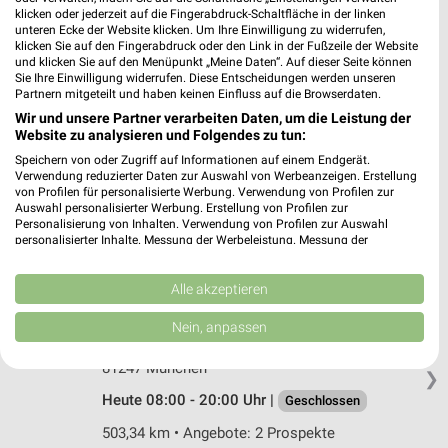
Stockacher Str. 10
klicken oder jederzeit auf die Fingerabdruck-Schaltfläche in der linken
unteren Ecke der Website klicken. Um Ihre Einwilligung zu widerrufen,
81243 München
❯
klicken Sie auf den Fingerabdruck oder den Link in der Fußzeile der Website
und klicken Sie auf den Menüpunkt „Meine Daten“. Auf dieser Seite können
Heute 07:00 - 20:00 Uhr |
Geschlossen
Sie Ihre Einwilligung widerrufen. Diese Entscheidungen werden unseren
Partnern mitgeteilt und haben keinen Einfluss auf die Browserdaten.
505,35 km • Angebote: 2 Prospekte
Wir und unsere Partner verarbeiten Daten, um die Leistung der
Website zu analysieren und Folgendes zu tun:
Rossmann Fürstenfeldbruck
Speichern von oder Zugriff auf Informationen auf einem Endgerät.
Verwendung reduzierter Daten zur Auswahl von Werbeanzeigen. Erstellung
Kurt-Huber-Ring 12
von Profilen für personalisierte Werbung. Verwendung von Profilen zur
82256 Fürstenfeldbruck
❯
Auswahl personalisierter Werbung. Erstellung von Profilen zur
Personalisierung von Inhalten. Verwendung von Profilen zur Auswahl
Heute 08:00 - 20:00 Uhr |
Geschlossen
personalisierter Inhalte. Messung der Werbeleistung. Messung der
Performance von Inhalten. Analyse von Zielgruppen durch Statistiken oder
508,77 km • Angebote: 2 Prospekte
Kombinationen von Daten aus verschiedenen Quellen. Entwicklung und
Verbesserung der Angebote. Verwendung reduzierter Daten zur Auswahl
Alle akzeptieren
von Inhalten.
Daten können außerhalb der Europäischen Union weitergegeben und in die
Rossmann München
Nein, anpassen
USA gesendet werden.
Verdistr. 83
Ihre Einwilligung und die cookie Richtlinie gelten ausschließlich für diese
81247 München
Website/App.
❯
Heute 08:00 - 20:00 Uhr |
Partnerliste anzeigen (1 IAB-Anbieter)
Geschlossen
Wir nutzen Ihre Daten für folgende Zwecke:
503,34 km • Angebote: 2 Prospekte