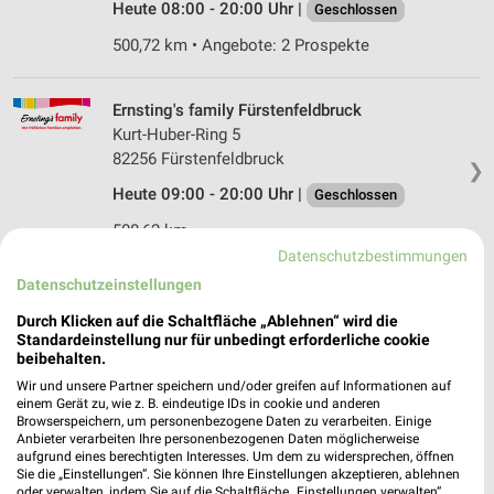
Heute 08:00 - 20:00 Uhr |
Geschlossen
500,72 km • Angebote: 2 Prospekte
Ernsting's family Fürstenfeldbruck
Kurt-Huber-Ring 5
82256 Fürstenfeldbruck
❯
Heute 09:00 - 20:00 Uhr |
Geschlossen
508,62 km
Datenschutzbestimmungen
Datenschutzeinstellungen
Ernsting's family München
Stockacher Straße 5
Durch Klicken auf die Schaltfläche „Ablehnen“ wird die
Standardeinstellung nur für unbedingt erforderliche cookie
81243 München
❯
beibehalten.
Heute 09:00 - 20:00 Uhr |
Geschlossen
Wir und unsere Partner speichern und/oder greifen auf Informationen auf
einem Gerät zu, wie z. B. eindeutige IDs in cookie und anderen
505,45 km
Browserspeichern, um personenbezogene Daten zu verarbeiten. Einige
Anbieter verarbeiten Ihre personenbezogenen Daten möglicherweise
aufgrund eines berechtigten Interesses. Um dem zu widersprechen, öffnen
Sie die „Einstellungen“. Sie können Ihre Einstellungen akzeptieren, ablehnen
Rossmann München
oder verwalten, indem Sie auf die Schaltfläche „Einstellungen verwalten“