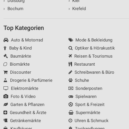
›
Duisburg
›
Kiel
›
Bochum
›
Krefeld
Top Kategorien
Auto & Motorrad
Mode & Bekleidung
Baby & Kind
Optiker & Hörakustik
Baumärkte
Reisen & Tourismus
Biomärkte
Restaurant
Discounter
Schreibwaren & Büro
Drogerie & Parfümerie
Schuhe
Elektromärkte
Sonderposten
Foto & Video
Spielwaren
Garten & Pflanzen
Sport & Freizeit
Gesundheit & Ärzte
Supermärkte
Getränkemärkte
Uhren & Schmuck
Kaufhäuser
Zoohandlungen