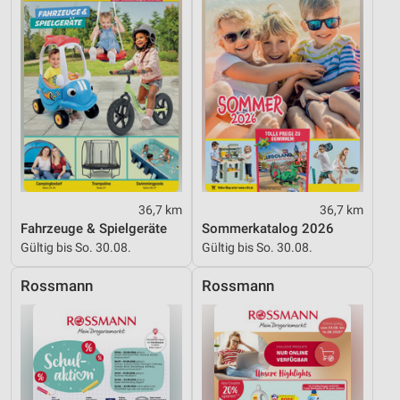
Werbung
36,7 km
36,7 km
Fahrzeuge & Spielgeräte
Sommerkatalog 2026
Gültig bis So. 30.08.
Gültig bis So. 30.08.
Rossmann
Rossmann