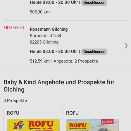
Heute 09:00 - 20:00 Uhr |
Geschlossen
Analyse von Zielgruppen durch Statistiken oder
Kombinationen von Daten aus verschiedenen
505,30 km
Quellen
Entwicklung und Verbesserung der Angebote
Rossmann Gilching
Römerstr. 42/44
Verwendung reduzierter Daten zur Auswahl von
82205 Gilching
Inhalten
❯
Heute 08:00 - 20:00 Uhr |
Geschlossen
IAB-Besonderheiten:
512,59 km • Angebote: 2 Prospekte
Verwendung genauer Standortdaten
Geräte anhand von aktiv angeforderten
Informationen identifizieren
Baby & Kind Angebote und Prospekte für
Olching
Nicht-IAB-Verarbeitungszwecke:
Notwendig
4 Prospekte
Performance
ROFU
ROFU
Funktional