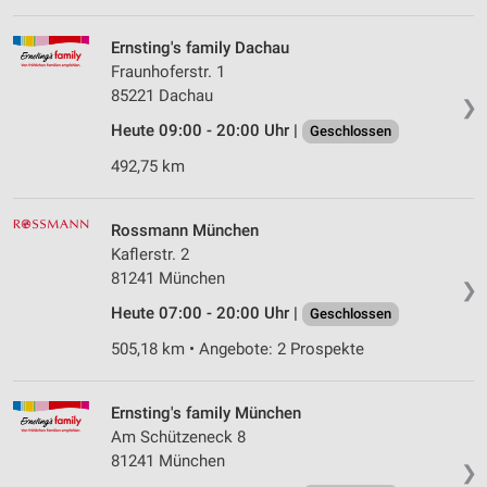
IAB-Verarbeitungszwecke:
Speichern von oder Zugriff auf Informationen
Ernsting's family Dachau
auf einem Endgerät
Fraunhoferstr. 1
85221 Dachau
Verwendung reduzierter Daten zur Auswahl von
❯
Werbeanzeigen
Heute 09:00 - 20:00 Uhr |
Geschlossen
Erstellung von Profilen für personalisierte
492,75 km
Werbung
Verwendung von Profilen zur Auswahl
Rossmann München
personalisierter Werbung
Kaflerstr. 2
81241 München
❯
Erstellung von Profilen zur Personalisierung
von Inhalten
Heute 07:00 - 20:00 Uhr |
Geschlossen
505,18 km • Angebote: 2 Prospekte
Verwendung von Profilen zur Auswahl
personalisierter Inhalte
Ernsting's family München
Messung der Werbeleistung
Am Schützeneck 8
Messung der Performance von Inhalten
81241 München
❯