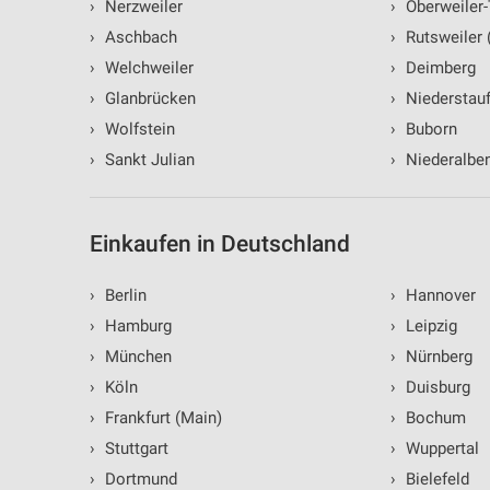
›
Nerzweiler
›
Oberweiler-
›
Aschbach
›
Rutsweiler 
›
Welchweiler
›
Deimberg
›
Glanbrücken
›
Niederstau
›
Wolfstein
›
Buborn
›
Sankt Julian
›
Niederalbe
Einkaufen in Deutschland
›
Berlin
›
Hannover
›
Hamburg
›
Leipzig
›
München
›
Nürnberg
›
Köln
›
Duisburg
›
Frankfurt (Main)
›
Bochum
›
Stuttgart
›
Wuppertal
›
Dortmund
›
Bielefeld