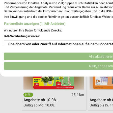
Performance von Inhalten. Analyse von Zielgruppen durch Statistiken oder Kom
Thomas Philipps
Action
und Verbesserung der Angebote. Verwendung reduzierter Daten zur Auswahl von
Daten können außerhalb der Europäischen Union weitergegeben und in die USA 
Ihre Einwilligung und die cookie Richtlinie gelten ausschließlich für diese Websit
Partnerliste anzeigen (1 IAB-Anbieter)
Wir nutzen Ihre Daten für folgende Zwecke:
IAB-Verarbeitungszwecke:
Speichern von oder Zugriff auf Informationen auf einem Endgerät
Verwendung reduzierter Daten zur Auswahl von Werbeanzeigen
Alle akzeptiere
Erstellung von Profilen für personalisierte Werbung
Nein, anpassen
Verwendung von Profilen zur Auswahl personalisierter Werbung
Erstellung von Profilen zur Personalisierung von Inhalten
15,4 km
Verwendung von Profilen zur Auswahl personalisierter Inhalte
Angebote ab 10.08.
Angebote ab 
Gültig ab Mo. 10.08.
Gültig bis Di. 1
Messung der Werbeleistung