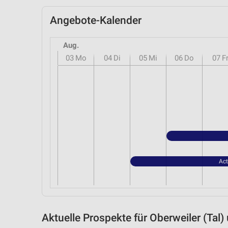
Angebote-Kalender
Aug.
03
Mo
04
Di
05
Mi
06
Do
07
F
Act
Aktuelle Prospekte für Oberweiler (Ta