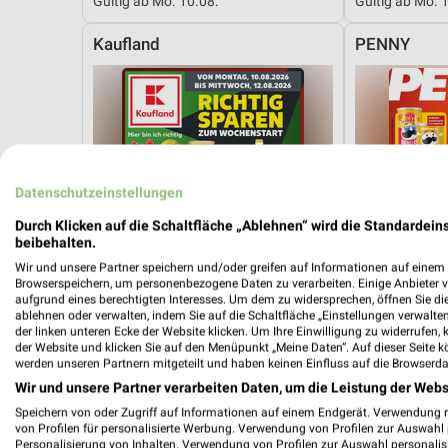
Gültig ab Mo. 10.08.
Gültig ab Mo. 
Kaufland
PENNY
Datenschutzeinstellungen
Durch Klicken auf die Schaltfläche „Ablehnen“ wird die Standardeins
beibehalten.
Wir und unsere Partner speichern und/oder greifen auf Informationen auf einem G
Browserspeichern, um personenbezogene Daten zu verarbeiten. Einige Anbieter 
aufgrund eines berechtigten Interesses. Um dem zu widersprechen, öffnen Sie die 
ablehnen oder verwalten, indem Sie auf die Schaltfläche „Einstellungen verwalten“
der linken unteren Ecke der Website klicken. Um Ihre Einwilligung zu widerrufen, 
der Website und klicken Sie auf den Menüpunkt „Meine Daten“. Auf dieser Seite k
werden unseren Partnern mitgeteilt und haben keinen Einfluss auf die Browserda
Wir und unsere Partner verarbeiten Daten, um die Leistung der Webs
21,1 km
Mo-Mi Angebote ab 10.08.
Angebote ab 
Speichern von oder Zugriff auf Informationen auf einem Endgerät. Verwendung 
von Profilen für personalisierte Werbung. Verwendung von Profilen zur Auswahl p
Gültig ab Mo. 10.08.
Gültig ab Mo. 
Personalisierung von Inhalten. Verwendung von Profilen zur Auswahl personalis