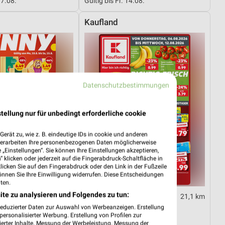
17.08.
Gültig bis Fr. 14.08.
Kaufland
Datenschutzbestimmungen
tellung nur für unbedingt erforderliche cookie
erät zu, wie z. B. eindeutige IDs in cookie und anderen
verarbeiten Ihre personenbezogenen Daten möglicherweise
„Einstellungen“. Sie können Ihre Einstellungen akzeptieren,
 klicken oder jederzeit auf die Fingerabdruck-Schaltfläche in
klicken Sie auf den Fingerabdruck oder den Link in der Fußzeile
önnen Sie Ihre Einwilligung widerrufen. Diese Entscheidungen
ten.
ite zu analysieren und Folgendes zu tun:
7,3 km
21,1 km
10.08.
Angebote ab 06.08.
reduzierter Daten zur Auswahl von Werbeanzeigen. Erstellung
ersonalisierter Werbung. Erstellung von Profilen zur
10.08.
Gültig bis Mi. 12.08.
ierter Inhalte. Messung der Werbeleistung. Messung der