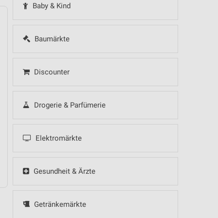
Baby & Kind
Baumärkte
14
Fr
15
Sa
16
So
17
Mo
18
Di
19
Mi
Discounter
Lidl - Angebote 
Drogerie & Parfümerie
.
Elektromärkte
10.08.
NORMA - Wochenend Spezial
Gesundheit & Ärzte
Getränkemärkte