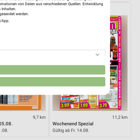
binationen von Daten aus verschiedenen Quellen. Entwicklung
NORMA
 Inhalten.
gesendet werden.
e/App.
n
9,7 km
11,2 km
05.08.
Wochenend Spezial
1.08.
Gültig ab Fr. 14.08.