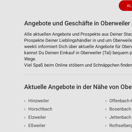
Messung der Performance von Inhalten
AL
Analyse von Zielgruppen durch Statistiken oder Kombinationen 
Quellen
Angebote und Geschäfte in Oberweiler (T
Entwicklung und Verbesserung der Angebote
Alle aktuellen Angebote und Prospekte aus Deiner Stadt 
Prospekte Deiner Lieblingshändler in und um Oberweile
Verwendung reduzierter Daten zur Auswahl von Inhalten
weekli informiert Dich über aktuelle Angebote für Ober
kannst Du Deinen Einkauf in Oberweiler (Tal) bequem 
IAB-Besonderheiten:
Wege.
Verwendung genauer Standortdaten
Viel Spaß beim Online stöbern und Schnäppchen finden
Geräte anhand von aktiv angeforderten Informationen identifizie
Aktuelle Angebote in der Nähe von Ober
Nicht-IAB-Verarbeitungszwecke:
Notwendig
›
Hinzweiler
›
Offenbach-
Performance
›
Horschbach
›
Bosenbach
›
Elzweiler
›
Jettenbach
Funktional
›
Eßweiler
›
Rothselber
Werbung