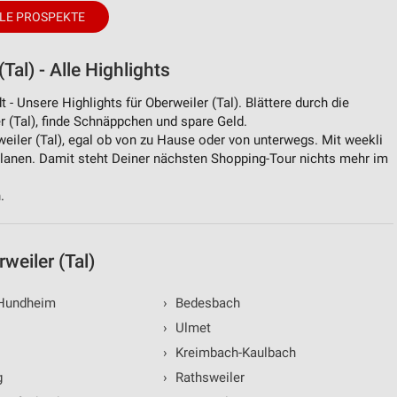
LE PROSPEKTE
von Daten aus verschiedenen
al) - Alle Highlights
- Unsere Highlights für Oberweiler (Tal). Blättere durch die
r (Tal), finde Schnäppchen und spare Geld.
weiler (Tal), egal ob von zu Hause oder von unterwegs. Mit weekli
planen. Damit steht Deiner nächsten Shopping-Tour nichts mehr im
.
ren
weiler (Tal)
Hundheim
›
Bedesbach
›
Ulmet
›
Kreimbach-Kaulbach
g
›
Rathsweiler