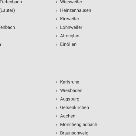
Tiefenbach
›
Wiesweiler
(Lauter)
›
Heinzenhausen
›
Kirrweiler
fenbach
›
Lohnweiler
›
Altenglan
n
›
Einöllen
›
Karlsruhe
›
Wiesbaden
›
Augsburg
›
Gelsenkirchen
›
Aachen
›
Mönchengladbach
›
Braunschweig