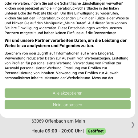
oder verwalten, indem Sie auf die Schaltfläche „Einstellungen verwalten“
Ernsting's family Kelsterbach
klicken oder jederzeit auf die Fingerabdruck-Schaltfläche in der linken
Am Graf-de-Chardonnet-Platz 7
unteren Ecke der Website klicken. Um Ihre Einwilligung zu widerrufen,
65451 Kelsterbach
klicken Sie auf den Fingerabdruck oder den Link in der Fußzeile der Website
❯
und klicken Sie auf den Menüpunkt „Meine Daten“. Auf dieser Seite können
Heute 09:00 - 20:00 Uhr |
Geöffnet
Sie Ihre Einwilligung widerrufen. Diese Entscheidungen werden unseren
Partnern mitgeteilt und haben keinen Einfluss auf die Browserdaten.
436,01 km
Wir und unsere Partner verarbeiten Daten, um die Leistung der
Website zu analysieren und Folgendes zu tun:
Speichern von oder Zugriff auf Informationen auf einem Endgerät.
Ernsting's family Offenbach
Verwendung reduzierter Daten zur Auswahl von Werbeanzeigen. Erstellung
Aliceplatz 11
von Profilen für personalisierte Werbung. Verwendung von Profilen zur
Auswahl personalisierter Werbung. Erstellung von Profilen zur
63065 Offenbach
❯
Personalisierung von Inhalten. Verwendung von Profilen zur Auswahl
personalisierter Inhalte. Messung der Werbeleistung. Messung der
Heute 10:00 - 20:00 Uhr |
Geöffnet
Performance von Inhalten. Analyse von Zielgruppen durch Statistiken oder
Kombinationen von Daten aus verschiedenen Quellen. Entwicklung und
419,81 km
Verbesserung der Angebote. Verwendung reduzierter Daten zur Auswahl
Alle akzeptieren
von Inhalten.
Daten können außerhalb der Europäischen Union weitergegeben und in die
Nein, anpassen
Ernsting's family Offenbach am Main
USA gesendet werden.
Odenwaldring 70
Ihre Einwilligung und die cookie Richtlinie gelten ausschließlich für diese
Website/App.
63069 Offenbach am Main
❯
Partnerliste anzeigen (1 IAB-Anbieter)
Heute 09:00 - 20:00 Uhr |
Geöffnet
Wir nutzen Ihre Daten für folgende Zwecke: