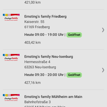
421,00 km
IAB-Verarbeitungszwecke:
Speichern von oder Zugriff auf Informationen
auf einem Endgerät
Ernsting's family Friedberg
Kaiserstr. 55
Verwendung reduzierter Daten zur Auswahl von
61169 Friedberg
Werbeanzeigen
❯
Heute 09:00 - 19:00 Uhr |
Geöffnet
Erstellung von Profilen für personalisierte
403,42 km
Werbung
Verwendung von Profilen zur Auswahl
Ernsting's family Neu-Isenburg
personalisierter Werbung
Hermesstraße 4
Erstellung von Profilen zur Personalisierung
63263 Neu-Isenburg
❯
von Inhalten
Heute 09:30 - 20:00 Uhr |
Geöffnet
Verwendung von Profilen zur Auswahl
427,16 km
personalisierter Inhalte
Messung der Werbeleistung
Ernsting's family Mühlheim am Main
Bahnhofstraße 3
Messung der Performance von Inhalten