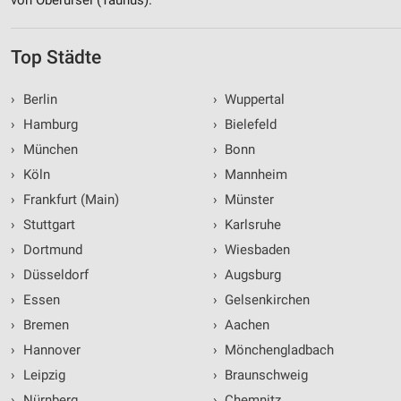
Top Städte
›
Berlin
›
Wuppertal
›
Hamburg
›
Bielefeld
›
München
›
Bonn
›
Köln
›
Mannheim
›
Frankfurt (Main)
›
Münster
›
Stuttgart
›
Karlsruhe
›
Dortmund
›
Wiesbaden
›
Düsseldorf
›
Augsburg
›
Essen
›
Gelsenkirchen
›
Bremen
›
Aachen
›
Hannover
›
Mönchengladbach
›
Leipzig
›
Braunschweig
›
Nürnberg
›
Chemnitz