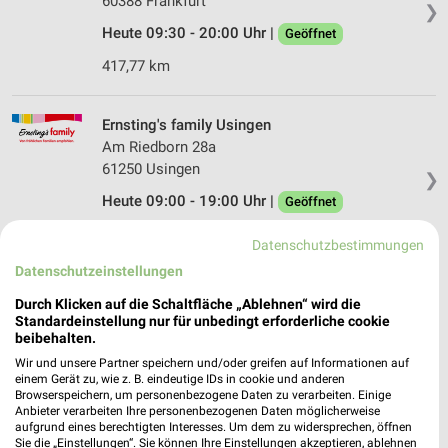
60388 Frankfurt
❯
Heute 09:30 - 20:00 Uhr |
Geöffnet
417,77 km
Ernsting's family Usingen
Am Riedborn 28a
61250 Usingen
❯
Heute 09:00 - 19:00 Uhr |
Geöffnet
416,24 km
Datenschutzbestimmungen
Datenschutzeinstellungen
Ernsting's family Hofheim am Taunus
Durch Klicken auf die Schaltfläche „Ablehnen“ wird die
Hauptstrasse 64
Standardeinstellung nur für unbedingt erforderliche cookie
65719 Hofheim am Taunus
beibehalten.
❯
Wir und unsere Partner speichern und/oder greifen auf Informationen auf
Heute 09:00 - 19:00 Uhr |
Geöffnet
einem Gerät zu, wie z. B. eindeutige IDs in cookie und anderen
Browserspeichern, um personenbezogene Daten zu verarbeiten. Einige
438,21 km
Anbieter verarbeiten Ihre personenbezogenen Daten möglicherweise
aufgrund eines berechtigten Interesses. Um dem zu widersprechen, öffnen
Sie die „Einstellungen“. Sie können Ihre Einstellungen akzeptieren, ablehnen