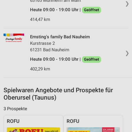
63165 Mühlheim am Main
❯
Analyse von Zielgruppen durch Statistiken oder
Heute 09:00 - 19:00 Uhr |
Geöffnet
Kombinationen von Daten aus verschiedenen
Quellen
414,47 km
Entwicklung und Verbesserung der Angebote
Ernsting's family Bad Nauheim
Verwendung reduzierter Daten zur Auswahl von
Kurstrasse 2
Inhalten
61231 Bad Nauheim
❯
IAB-Besonderheiten:
Heute 09:00 - 19:00 Uhr |
Geöffnet
Verwendung genauer Standortdaten
402,29 km
Geräte anhand von aktiv angeforderten
Informationen identifizieren
Spielwaren Angebote und Prospekte für
Nicht-IAB-Verarbeitungszwecke:
Oberursel (Taunus)
Notwendig
3 Prospekte
Performance
ROFU
ROFU
Funktional