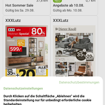
37,8 km
0,7 km
Hot Sommer Sale
Angebote ab 10.08.
Gültig bis Sa. 29.08.
Gültig ab Mo. 10.08.
XXXLutz
XXXLutz
Datenschutzbestimmungen
Datenschutzeinstellungen
38,9 km
38,9 km
Wohnen Spezial
Dieter Knoll
Durch Klicken auf die Schaltfläche „Ablehnen“ wird die
Gültig bis Fr. 14.08.
Gültig bis Fr. 14.08.
Standardeinstellung nur für unbedingt erforderliche cookie
beibehalten.