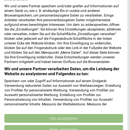
Opti Wohnwelt
Kaufland
Wir und unsere Partner speichern und/oder greifen auf Informationen auf
einem Gerät zu, wie z. B. eindeutige IDs in cookie und anderen
Browserspeichern, um personenbezogene Daten zu verarbeiten. Einige
Anbieter verarbeiten Ihre personenbezogenen Daten möglicherweise
aufgrund eines berechtigten Interesses. Um dem zu widersprechen, öffnen
Sie die „Einstellungen“. Sie können Ihre Einstellungen akzeptieren, ablehnen
oder verwalten, indem Sie auf die Schaltfläche „Einstellungen verwalten“
klicken oder jederzeit auf die Fingerabdruck-Schaltfläche in der linken
unteren Ecke der Website klicken. Um Ihre Einwilligung zu widerrufen,
klicken Sie auf den Fingerabdruck oder den Link in der Fußzeile der Website
und klicken Sie auf den Menüpunkt „Meine Daten“. Auf dieser Seite können
Sie Ihre Einwilligung widerrufen. Diese Entscheidungen werden unseren
Partnern mitgeteilt und haben keinen Einfluss auf die Browserdaten.
Wir und unsere Partner verarbeiten Daten, um die Leistung der
Website zu analysieren und Folgendes zu tun:
Speichern von oder Zugriff auf Informationen auf einem Endgerät.
Verwendung reduzierter Daten zur Auswahl von Werbeanzeigen. Erstellung
von Profilen für personalisierte Werbung. Verwendung von Profilen zur
37,8 km
9,6 km
Auswahl personalisierter Werbung. Erstellung von Profilen zur
Hot Sommer Sale
Angebote ab 06.08.
Personalisierung von Inhalten. Verwendung von Profilen zur Auswahl
Gültig bis Sa. 29.08.
Gültig bis Mi. 12.08.
personalisierter Inhalte. Messung der Werbeleistung. Messung der
Performance von Inhalten. Analyse von Zielgruppen durch Statistiken oder
Kombinationen von Daten aus verschiedenen Quellen. Entwicklung und
Thomas Philipps
XXXLutz
Verbesserung der Angebote. Verwendung reduzierter Daten zur Auswahl
Alle akzeptieren
von Inhalten.
Daten können außerhalb der Europäischen Union weitergegeben und in die
Nein, anpassen