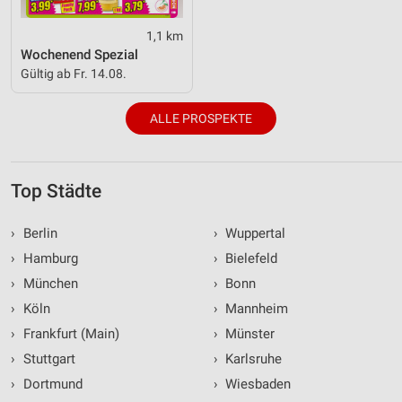
1,1 km
Wochenend Spezial
Gültig ab Fr. 14.08.
ALLE PROSPEKTE
Top Städte
›
Berlin
›
Wuppertal
›
Hamburg
›
Bielefeld
›
München
›
Bonn
›
Köln
›
Mannheim
›
Frankfurt (Main)
›
Münster
›
Stuttgart
›
Karlsruhe
›
Dortmund
›
Wiesbaden