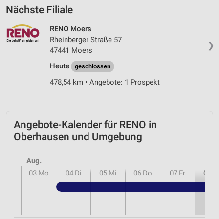
Nächste Filiale
RENO Moers
Rheinberger Straße 57
❯
47441 Moers
Heute
geschlossen
478,54 km • Angebote: 1 Prospekt
Angebote-Kalender für RENO in
Oberhausen und Umgebung
Aug.
03
Mo
04
Di
05
Mi
06
Do
07
Fr
08
S