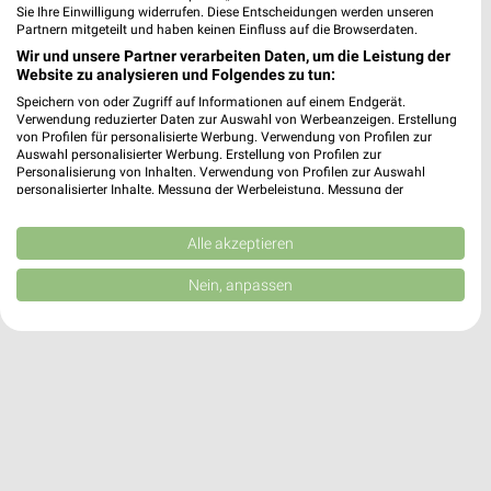
Sie Ihre Einwilligung widerrufen. Diese Entscheidungen werden unseren
Partnern mitgeteilt und haben keinen Einfluss auf die Browserdaten.
Wir und unsere Partner verarbeiten Daten, um die Leistung der
RENO Angebote in Remscheid
Website zu analysieren und Folgendes zu tun:
Remscheid, Deutschland
❯
Speichern von oder Zugriff auf Informationen auf einem Endgerät.
Verwendung reduzierter Daten zur Auswahl von Werbeanzeigen. Erstellung
von Profilen für personalisierte Werbung. Verwendung von Profilen zur
451,31 km
Auswahl personalisierter Werbung. Erstellung von Profilen zur
Personalisierung von Inhalten. Verwendung von Profilen zur Auswahl
personalisierter Inhalte. Messung der Werbeleistung. Messung der
Performance von Inhalten. Analyse von Zielgruppen durch Statistiken oder
Kombinationen von Daten aus verschiedenen Quellen. Entwicklung und
Verbesserung der Angebote. Verwendung reduzierter Daten zur Auswahl
Alle akzeptieren
von Inhalten.
Daten können außerhalb der Europäischen Union weitergegeben und in die
Nein, anpassen
USA gesendet werden.
Ihre Einwilligung und die cookie Richtlinie gelten ausschließlich für diese
Website/App.
Partnerliste anzeigen (1 IAB-Anbieter)
Wir nutzen Ihre Daten für folgende Zwecke:
IAB-Verarbeitungszwecke:
Speichern von oder Zugriff auf Informationen
auf einem Endgerät