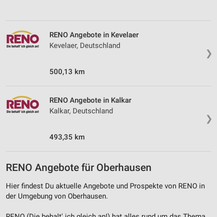
Verwendung reduzierter Daten zur Auswahl von
Werbeanzeigen
RENO Angebote in Kevelaer
Erstellung von Profilen für personalisierte
Kevelaer, Deutschland
Werbung
❯
Verwendung von Profilen zur Auswahl
500,13 km
personalisierter Werbung
Erstellung von Profilen zur Personalisierung
RENO Angebote in Kalkar
von Inhalten
Kalkar, Deutschland
❯
Verwendung von Profilen zur Auswahl
personalisierter Inhalte
493,35 km
Messung der Werbeleistung
RENO Angebote für Oberhausen
Messung der Performance von Inhalten
Hier findest Du aktuelle Angebote und Prospekte von RENO in
Analyse von Zielgruppen durch Statistiken oder
der Umgebung von Oberhausen.
Kombinationen von Daten aus verschiedenen
Quellen
RENO (Die behalt' ich gleich an!) hat alles rund um das Thema