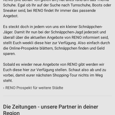
Schuhe. Egal ob Ihr auf der Suche nach Turnschuhe, Boots oder
Entwicklung und Verbesserung der Angebote
Sneaker seid, bei RENO findet Ihr immer das passende
Angebot.
Verwendung reduzierter Daten zur Auswahl von
Inhalten
Es steckt doch in jedem von uns ein kleiner Schnäppchen-
IAB-Besonderheiten:
Jäger. Damit Ihr nun bei der Schnäppchen-Jagd jederzeit und
Verwendung genauer Standortdaten
überall über die aktuellen Angebote von RENO informiert seid,
stellt Euch weekli diese hier zur Verfügung. Also einfach durch
Geräte anhand von aktiv angeforderten
die Online-Prospekte blättern, Schnäppchen finden und Geld
Informationen identifizieren
sparen.
Nicht-IAB-Verarbeitungszwecke:
Sobald es wieder neue Angebote von RENO gibt werden wir
Notwendig
Euch diese hier zur Verfügung stellen. Schaut also ab und zu
vorbei, damit eurer nächsten Shopping-Tour nichts im Weg
Performance
steht.
›
RENO Prospekt für weitere Städte
Funktional
Werbung
Die Zeitungen - unsere Partner in deiner
Region