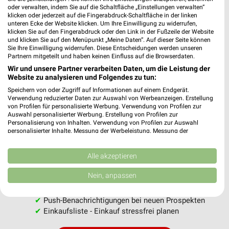
oder verwalten, indem Sie auf die Schaltfläche „Einstellungen verwalten“
klicken oder jederzeit auf die Fingerabdruck-Schaltfläche in der linken
unteren Ecke der Website klicken. Um Ihre Einwilligung zu widerrufen,
klicken Sie auf den Fingerabdruck oder den Link in der Fußzeile der Website
und klicken Sie auf den Menüpunkt „Meine Daten“. Auf dieser Seite können
Sie Ihre Einwilligung widerrufen. Diese Entscheidungen werden unseren
Partnern mitgeteilt und haben keinen Einfluss auf die Browserdaten.
MEHR PROSPEKTE
Wir und unsere Partner verarbeiten Daten, um die Leistung der
Website zu analysieren und Folgendes zu tun:
Speichern von oder Zugriff auf Informationen auf einem Endgerät.
Verwendung reduzierter Daten zur Auswahl von Werbeanzeigen. Erstellung
von Profilen für personalisierte Werbung. Verwendung von Profilen zur
Auswahl personalisierter Werbung. Erstellung von Profilen zur
Personalisierung von Inhalten. Verwendung von Profilen zur Auswahl
weekli - Prospekte & Angebote App
personalisierter Inhalte. Messung der Werbeleistung. Messung der
Performance von Inhalten. Analyse von Zielgruppen durch Statistiken oder
Alle GALERIA Karstadt Kaufhof Angebote immer griffbereit –
Kombinationen von Daten aus verschiedenen Quellen. Entwicklung und
Verbesserung der Angebote. Verwendung reduzierter Daten zur Auswahl
Alle akzeptieren
mit der kostenlosen weekli App für iOS & Android.
von Inhalten.
Daten können außerhalb der Europäischen Union weitergegeben und in die
Nein, anpassen
✔
Standortgenaue Angebote
USA gesendet werden.
✔
Folge deinem Lieblingshändler
Ihre Einwilligung und die cookie Richtlinie gelten ausschließlich für diese
Website/App.
✔
Push-Benachrichtigungen bei neuen Prospekten
✔
Einkaufsliste - Einkauf stressfrei planen
Partnerliste anzeigen (1 IAB-Anbieter)
Wir nutzen Ihre Daten für folgende Zwecke: