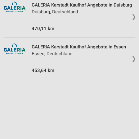
GALERIA Karstadt Kaufhof Angebote in Duisburg
Analyse von Zielgruppen durch Statistiken oder
Duisburg, Deutschland
Kombinationen von Daten aus verschiedenen
❯
Quellen
470,11 km
Entwicklung und Verbesserung der Angebote
Verwendung reduzierter Daten zur Auswahl von
GALERIA Karstadt Kaufhof Angebote in Essen
Inhalten
Essen, Deutschland
❯
IAB-Besonderheiten:
453,64 km
Verwendung genauer Standortdaten
Geräte anhand von aktiv angeforderten
Informationen identifizieren
Nicht-IAB-Verarbeitungszwecke:
Notwendig
Performance
Funktional