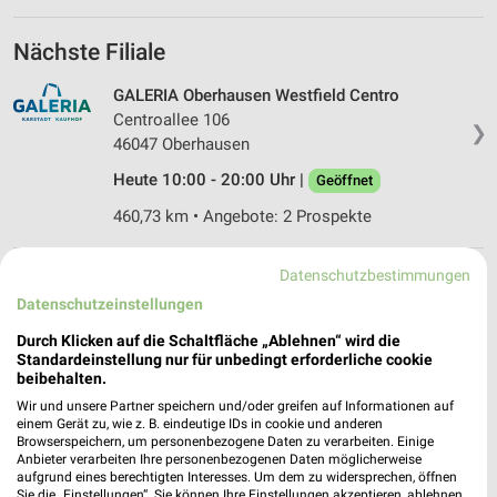
Nächste Filiale
GALERIA Oberhausen Westfield Centro
Centroallee 106
❯
46047 Oberhausen
Heute 10:00 - 20:00 Uhr |
Geöffnet
460,73 km • Angebote: 2 Prospekte
Datenschutzbestimmungen
Datenschutzeinstellungen
Angebote-Kalender für GALERIA
Karstadt Kaufhof in Oberhausen und
Durch Klicken auf die Schaltfläche „Ablehnen“ wird die
Standardeinstellung nur für unbedingt erforderliche cookie
Umgebung
beibehalten.
Wir und unsere Partner speichern und/oder greifen auf Informationen auf
Aug.
einem Gerät zu, wie z. B. eindeutige IDs in cookie und anderen
Browserspeichern, um personenbezogene Daten zu verarbeiten. Einige
03
Mo
04
Di
05
Mi
06
Do
07
Fr
08
S
Anbieter verarbeiten Ihre personenbezogenen Daten möglicherweise
aufgrund eines berechtigten Interesses. Um dem zu widersprechen, öffnen
Sie die „Einstellungen“. Sie können Ihre Einstellungen akzeptieren, ablehnen