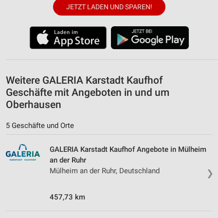
JETZT LADEN UND SPAREN!
IAB-Verarbeitungszwecke:
Speichern von oder Zugriff auf Informationen
auf einem Endgerät
Verwendung reduzierter Daten zur Auswahl von
Werbeanzeigen
Weitere GALERIA Karstadt Kaufhof
Erstellung von Profilen für personalisierte
Werbung
Geschäfte mit Angeboten in und um
Oberhausen
Verwendung von Profilen zur Auswahl
personalisierter Werbung
5 Geschäfte und Orte
Erstellung von Profilen zur Personalisierung
von Inhalten
GALERIA Karstadt Kaufhof Angebote in Mülheim
an der Ruhr
Verwendung von Profilen zur Auswahl
Mülheim an der Ruhr, Deutschland
❯
personalisierter Inhalte
Messung der Werbeleistung
457,73 km
Messung der Performance von Inhalten