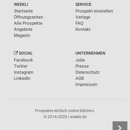
von Inhalten
WEEKLI
SERVICE
Startseite
Prospekt einstellen
Verwendung von Profilen zur Auswahl
Öffnungszeiten
Verlage
personalisierter Inhalte
Alle Prospekte
FAQ
Angebote
Kontakt
Messung der Werbeleistung
Magazin
Messung der Performance von Inhalten
SOCIAL
UNTERNEHMEN
Analyse von Zielgruppen durch Statistiken oder
Facebook
Jobs
Kombinationen von Daten aus verschiedenen
Quellen
Twitter
Presse
Instagram
Datenschutz
Entwicklung und Verbesserung der Angebote
LinkedIn
AGB
Impressum
Verwendung reduzierter Daten zur Auswahl von
Inhalten
IAB-Besonderheiten:
Prospekte einfach online blättern.
Verwendung genauer Standortdaten
© 2016-2026 | weekli.de
Geräte anhand von aktiv angeforderten