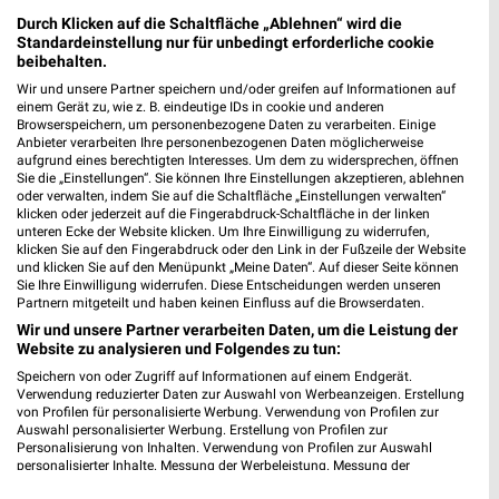
Freystadt
Durch Klicken auf die Schaltfläche „Ablehnen“ wird die
Standardeinstellung nur für unbedingt erforderliche cookie
beibehalten.
Wir und unsere Partner speichern und/oder greifen auf Informationen auf
Opti Wohnwelt Filialen & Öffnungszeiten für
einem Gerät zu, wie z. B. eindeutige IDs in cookie und anderen
Browserspeichern, um personenbezogene Daten zu verarbeiten. Einige
Hallstadt
Anbieter verarbeiten Ihre personenbezogenen Daten möglicherweise
aufgrund eines berechtigten Interesses. Um dem zu widersprechen, öffnen
Sie die „Einstellungen“. Sie können Ihre Einstellungen akzeptieren, ablehnen
oder verwalten, indem Sie auf die Schaltfläche „Einstellungen verwalten“
klicken oder jederzeit auf die Fingerabdruck-Schaltfläche in der linken
unteren Ecke der Website klicken. Um Ihre Einwilligung zu widerrufen,
klicken Sie auf den Fingerabdruck oder den Link in der Fußzeile der Website
und klicken Sie auf den Menüpunkt „Meine Daten“. Auf dieser Seite können
Sie Ihre Einwilligung widerrufen. Diese Entscheidungen werden unseren
Partnern mitgeteilt und haben keinen Einfluss auf die Browserdaten.
Noch mehr Angebote in
Wir und unsere Partner verarbeiten Daten, um die Leistung der
Website zu analysieren und Folgendes zu tun:
Speichern von oder Zugriff auf Informationen auf einem Endgerät.
der weekli App!
Verwendung reduzierter Daten zur Auswahl von Werbeanzeigen. Erstellung
von Profilen für personalisierte Werbung. Verwendung von Profilen zur
Auswahl personalisierter Werbung. Erstellung von Profilen zur
Personalisierung von Inhalten. Verwendung von Profilen zur Auswahl
personalisierter Inhalte. Messung der Werbeleistung. Messung der
Performance von Inhalten. Analyse von Zielgruppen durch Statistiken oder