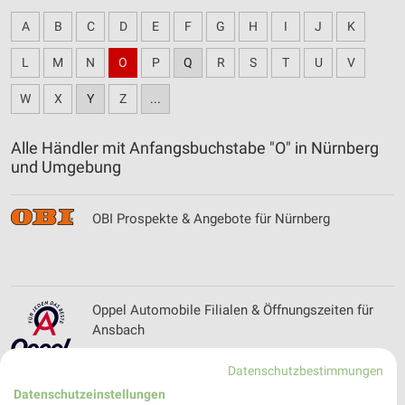
A
B
C
D
E
F
G
H
I
J
K
L
M
N
O
P
Q
R
S
T
U
V
W
X
Y
Z
...
Alle Händler mit Anfangsbuchstabe "O" in Nürnberg
und Umgebung
OBI Prospekte & Angebote für Nürnberg
Oppel Automobile Filialen & Öffnungszeiten für
Ansbach
Datenschutzbestimmungen
Datenschutzeinstellungen
Optik Eichinger Filialen & Öffnungszeiten für