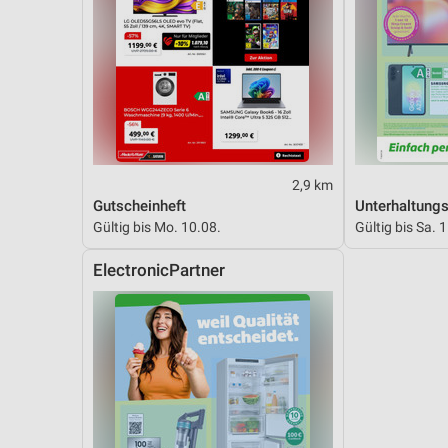
Messung der Performance von Inhalten
Analyse von Zielgruppen durch Statistiken oder Kombinationen 
Quellen
Entwicklung und Verbesserung der Angebote
Verwendung reduzierter Daten zur Auswahl von Inhalten
2,9 km
IAB-Besonderheiten:
Gutscheinheft
Unterhaltung
Verwendung genauer Standortdaten
Gültig bis Mo. 10.08.
Gültig bis Sa. 
Geräte anhand von aktiv angeforderten Informationen identifizie
ElectronicPartner
Nicht-IAB-Verarbeitungszwecke:
Notwendig
Performance
Funktional
Werbung