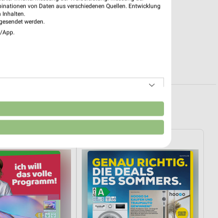
binationen von Daten aus verschiedenen Quellen. Entwicklung
 Inhalten.
gesendet werden.
e/App.
edt und Umgebung
n
rtner
EURONICS