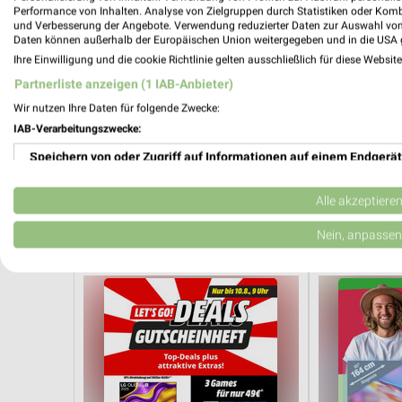
Performance von Inhalten. Analyse von Zielgruppen durch Statistiken oder Kom
und Verbesserung der Angebote. Verwendung reduzierter Daten zur Auswahl von
Daten können außerhalb der Europäischen Union weitergegeben und in die USA 
Ihre Einwilligung und die cookie Richtlinie gelten ausschließlich für diese Websit
Partnerliste anzeigen (1 IAB-Anbieter)
Wir nutzen Ihre Daten für folgende Zwecke:
IAB-Verarbeitungszwecke:
Speichern von oder Zugriff auf Informationen auf einem Endgerät
Elektromärkte Angebote für Norderst
Verwendung reduzierter Daten zur Auswahl von Werbeanzeigen
Alle akzeptiere
4 Prospekte
Erstellung von Profilen für personalisierte Werbung
Nein, anpassen
MediaMarkt Saturn
ElectronicPa
Verwendung von Profilen zur Auswahl personalisierter Werbung
Erstellung von Profilen zur Personalisierung von Inhalten
Verwendung von Profilen zur Auswahl personalisierter Inhalte
Messung der Werbeleistung