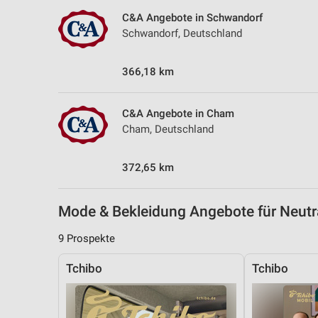
Messung der Performance von Inhalten
C&A Angebote in Schwandorf
Schwandorf, Deutschland
Analyse von Zielgruppen durch Statistiken oder Kombinationen 
Quellen
366,18 km
Entwicklung und Verbesserung der Angebote
Verwendung reduzierter Daten zur Auswahl von Inhalten
C&A Angebote in Cham
Cham, Deutschland
IAB-Besonderheiten:
Verwendung genauer Standortdaten
372,65 km
Geräte anhand von aktiv angeforderten Informationen identifizie
Nicht-IAB-Verarbeitungszwecke:
Mode & Bekleidung Angebote für Neut
Notwendig
9 Prospekte
Performance
Tchibo
Tchibo
Funktional
Werbung