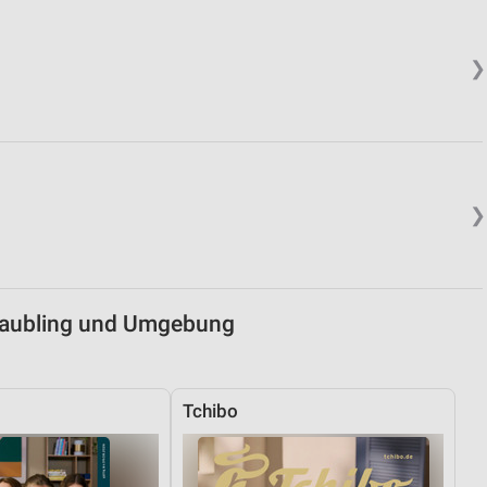
von Daten aus verschiedenen
❯
❯
ren
raubling und Umgebung
Tchibo