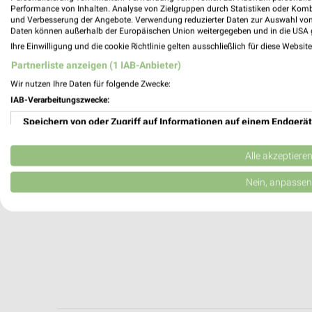
Straubing, Deutschland
Performance von Inhalten. Analyse von Zielgruppen durch Statistiken oder Kom
und Verbesserung der Angebote. Verwendung reduzierter Daten zur Auswahl von
Daten können außerhalb der Europäischen Union weitergegeben und in die USA 
408,83 km
Ihre Einwilligung und die cookie Richtlinie gelten ausschließlich für diese Websit
Partnerliste anzeigen (1 IAB-Anbieter)
Wir nutzen Ihre Daten für folgende Zwecke:
IAB-Verarbeitungszwecke:
Speichern von oder Zugriff auf Informationen auf einem Endgerät
Verwendung reduzierter Daten zur Auswahl von Werbeanzeigen
Alle akzeptiere
Erstellung von Profilen für personalisierte Werbung
Nein, anpassen
Verwendung von Profilen zur Auswahl personalisierter Werbung
Erstellung von Profilen zur Personalisierung von Inhalten
Verwendung von Profilen zur Auswahl personalisierter Inhalte
Messung der Werbeleistung