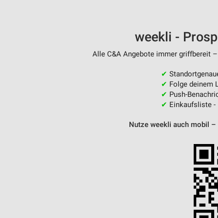
weekli - Pros
Alle C&A Angebote immer griffbereit –
✔
Standortgenau
✔
Folge deinem L
✔
Push-Benachric
✔
Einkaufsliste -
Nutze weekli auch mobil –