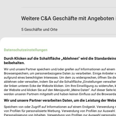
Weitere C&A Geschäfte mit Angeboten 
5 Geschäfte und Orte
C&A Angebote in Regensburg
Regensburg, Deutschland
Datenschutzeinstellungen
Durch Klicken auf die Schaltfläche „Ablehnen“ wird die Standardeins
398,94 km
beibehalten.
Wir und unsere Partner speichern und/oder greifen auf Informationen auf einem G
Browserspeichern, um personenbezogene Daten zu verarbeiten. Einige Anbieter 
C&A Angebote in Kelheim
aufgrund eines berechtigten Interesses. Um dem zu widersprechen, öffnen Sie die 
ablehnen oder verwalten, indem Sie auf die Schaltfläche „Einstellungen verwalten“
Kelheim, Deutschland
der linken unteren Ecke der Website klicken. Um Ihre Einwilligung zu widerrufen, 
der Website und klicken Sie auf den Menüpunkt „Meine Daten“. Auf dieser Seite k
werden unseren Partnern mitgeteilt und haben keinen Einfluss auf die Browserda
414,18 km
Wir und unsere Partner verarbeiten Daten, um die Leistung der Webs
Speichern von oder Zugriff auf Informationen auf einem Endgerät. Verwendung 
von Profilen für personalisierte Werbung. Verwendung von Profilen zur Auswahl p
C&A Angebote in Straubing
Personalisierung von Inhalten. Verwendung von Profilen zur Auswahl personalis