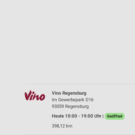
Messung der Performance von Inhalten
Analyse von Zielgruppen durch Statistiken oder Kombinationen 
Quellen
Entwicklung und Verbesserung der Angebote
Verwendung reduzierter Daten zur Auswahl von Inhalten
IAB-Besonderheiten:
Verwendung genauer Standortdaten
Geräte anhand von aktiv angeforderten Informationen identifizie
Nicht-IAB-Verarbeitungszwecke:
Vino Regensburg
Notwendig
Im Gewerbepark D16
93059 Regensburg
Performance
Heute 10:00 - 19:00 Uhr |
Geöffnet
Funktional
398,12 km
Werbung