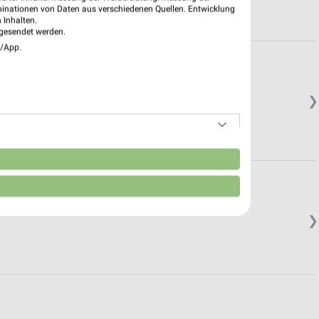
binationen von Daten aus verschiedenen Quellen. Entwicklung
 Inhalten.
gesendet werden.
e/App.
❯
n
❯