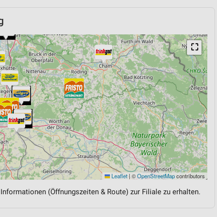
g
⛶
Leaflet
|
©
OpenStreetMap
contributors
 Informationen (Öffnungszeiten & Route) zur Filiale zu erhalten.