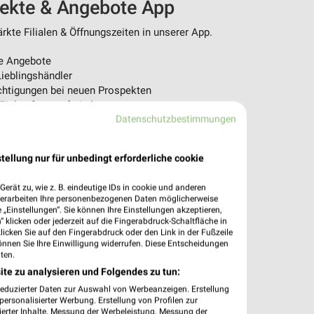
pekte & Angebote App
kte Filialen & Öffnungszeiten in unserer App.
e Angebote
ieblingshändler
htigungen bei neuen Prospekten
 Einkauf stressfrei planen
Datenschutzbestimmungen
 App jetzt laden oder QR-Code scannen.
tellung nur für unbedingt erforderliche cookie
erät zu, wie z. B. eindeutige IDs in cookie und anderen
verarbeiten Ihre personenbezogenen Daten möglicherweise
„Einstellungen“. Sie können Ihre Einstellungen akzeptieren,
 klicken oder jederzeit auf die Fingerabdruck-Schaltfläche in
klicken Sie auf den Fingerabdruck oder den Link in der Fußzeile
önnen Sie Ihre Einwilligung widerrufen. Diese Entscheidungen
ten.
ite zu analysieren und Folgendes zu tun:
reduzierter Daten zur Auswahl von Werbeanzeigen. Erstellung
ersonalisierter Werbung. Erstellung von Profilen zur
ierter Inhalte. Messung der Werbeleistung. Messung der