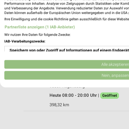
Performance von Inhalten. Analyse von Zielgruppen durch Statistiken oder Kom
und Verbesserung der Angebote. Verwendung reduzierter Daten zur Auswahl von
Daten können außerhalb der Europäischen Union weitergegeben und in die USA 
Ihre Einwilligung und die cookie Richtlinie gelten ausschließlich für diese Websit
trinkgut Obertraubling
Partnerliste anzeigen (1 IAB-Anbieter)
Edekastraße 5
Wir nutzen Ihre Daten für folgende Zwecke:
93083 Obertraubling
IAB-Verarbeitungszwecke:
Heute 08:00 - 20:00 Uhr |
Geöffnet
Speichern von oder Zugriff auf Informationen auf einem Endgerät
404,19 km
Verwendung reduzierter Daten zur Auswahl von Werbeanzeigen
Alle akzeptiere
Netto Getränke-Markt Regensburg
Erstellung von Profilen für personalisierte Werbung
Nein, anpassen
Im Gewerbepark 57 (C78)
Verwendung von Profilen zur Auswahl personalisierter Werbung
93059 Regensburg
Heute 08:00 - 20:00 Uhr |
Geöffnet
Erstellung von Profilen zur Personalisierung von Inhalten
398,32 km
Verwendung von Profilen zur Auswahl personalisierter Inhalte
Messung der Werbeleistung