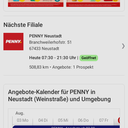
Nächste Filiale
PENNY Neustadt
Branchweilerhofstr. 51
❯
67433 Neustadt
Heute 07:30 - 21:30 Uhr |
Geöffnet
508,83 km • Angebote: 1 Prospekt
Angebote-Kalender für PENNY in
Neustadt (Weinstraße) und Umgebung
Aug.
03
Mo
04
Di
05
Mi
06
Do
07
Fr
08
S