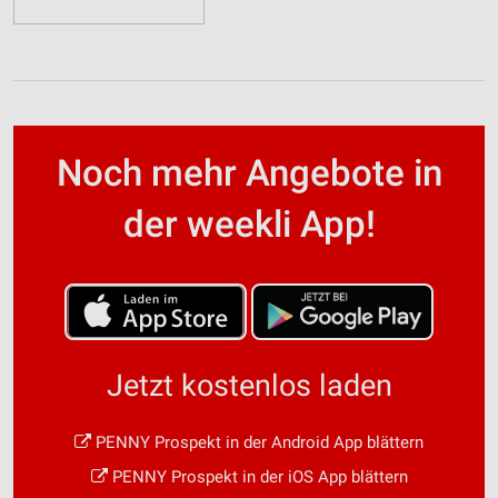
Noch mehr Angebote in
der weekli App!
Jetzt kostenlos laden
PENNY Prospekt in der Android App blättern
PENNY Prospekt in der iOS App blättern