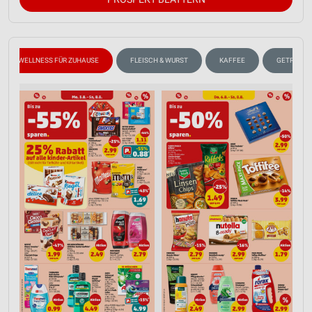
WELLNESS FÜR ZUHAUSE
FLEISCH & WURST
KAFFEE
GETRÄNKE