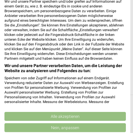
weekli - Prospekte & Angebote App
Wir und unsere Partner speichern und/oder greifen auf Informationen auf
einem Gerät zu, wie z. B. eindeutige IDs in cookie und anderen
Alle PENNY Angebote immer griffbereit – mit der kostenlosen
Browserspeichern, um personenbezogene Daten zu verarbeiten. Einige
Anbieter verarbeiten Ihre personenbezogenen Daten möglicherweise
weekli App für iOS & Android.
aufgrund eines berechtigten Interesses. Um dem zu widersprechen, öffnen
Sie die „Einstellungen“. Sie können Ihre Einstellungen akzeptieren, ablehnen
✔
Standortgenaue Angebote
oder verwalten, indem Sie auf die Schaltfläche „Einstellungen verwalten“
klicken oder jederzeit auf die Fingerabdruck-Schaltfläche in der linken
✔
Folge deinem Lieblingshändler
unteren Ecke der Website klicken. Um Ihre Einwilligung zu widerrufen,
✔
Push-Benachrichtigungen bei neuen Prospekten
klicken Sie auf den Fingerabdruck oder den Link in der Fußzeile der Website
✔
Einkaufsliste - Einkauf stressfrei planen
und klicken Sie auf den Menüpunkt „Meine Daten“. Auf dieser Seite können
Sie Ihre Einwilligung widerrufen. Diese Entscheidungen werden unseren
Partnern mitgeteilt und haben keinen Einfluss auf die Browserdaten.
JETZT LADEN UND SPAREN!
Wir und unsere Partner verarbeiten Daten, um die Leistung der
Website zu analysieren und Folgendes zu tun:
Speichern von oder Zugriff auf Informationen auf einem Endgerät.
Verwendung reduzierter Daten zur Auswahl von Werbeanzeigen. Erstellung
von Profilen für personalisierte Werbung. Verwendung von Profilen zur
Auswahl personalisierter Werbung. Erstellung von Profilen zur
Personalisierung von Inhalten. Verwendung von Profilen zur Auswahl
personalisierter Inhalte. Messung der Werbeleistung. Messung der
Weitere PENNY Geschäfte mit Angeboten in
Performance von Inhalten. Analyse von Zielgruppen durch Statistiken oder
Kombinationen von Daten aus verschiedenen Quellen. Entwicklung und
und um Neustadt (Weinstraße)
Verbesserung der Angebote. Verwendung reduzierter Daten zur Auswahl
Alle akzeptieren
von Inhalten.
Daten können außerhalb der Europäischen Union weitergegeben und in die
5 Geschäfte und Orte
Nein, anpassen
USA gesendet werden.