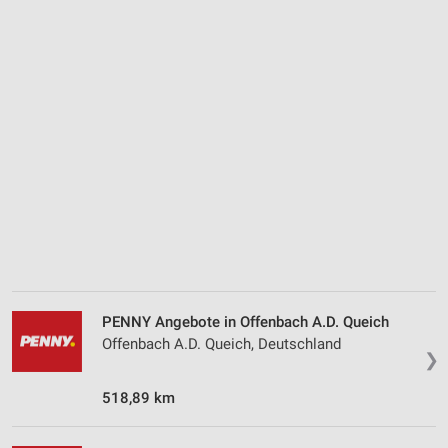
Messung der Werbeleistung
Messung der Performance von Inhalten
Analyse von Zielgruppen durch Statistiken oder
Kombinationen von Daten aus verschiedenen
Quellen
Entwicklung und Verbesserung der Angebote
Verwendung reduzierter Daten zur Auswahl von
Inhalten
IAB-Besonderheiten:
Verwendung genauer Standortdaten
PENNY Angebote in Offenbach A.D. Queich
Offenbach A.D. Queich, Deutschland
Geräte anhand von aktiv angeforderten
❯
Informationen identifizieren
518,89 km
Nicht-IAB-Verarbeitungszwecke:
Notwendig