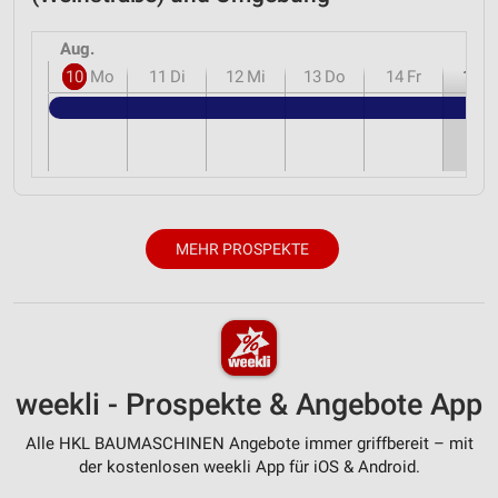
Aug.
10
Mo
11
Di
12
Mi
13
Do
14
Fr
15
S
MEHR PROSPEKTE
weekli - Prospekte & Angebote App
Alle HKL BAUMASCHINEN Angebote immer griffbereit – mit
der kostenlosen weekli App für iOS & Android.