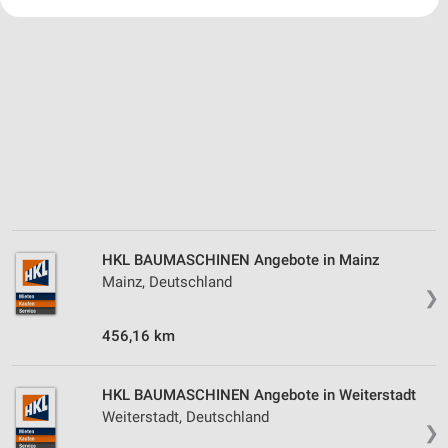
Ihre Einwilligung und die cookie Richtlinie gelten ausschließlich für diese
Website/App.
Partnerliste anzeigen (1 IAB-Anbieter)
Wir nutzen Ihre Daten für folgende Zwecke:
IAB-Verarbeitungszwecke:
Speichern von oder Zugriff auf Informationen
auf einem Endgerät
Verwendung reduzierter Daten zur Auswahl von
Werbeanzeigen
Erstellung von Profilen für personalisierte
HKL BAUMASCHINEN Angebote in Mainz
Werbung
Mainz, Deutschland
❯
Verwendung von Profilen zur Auswahl
personalisierter Werbung
456,16 km
Erstellung von Profilen zur Personalisierung
von Inhalten
HKL BAUMASCHINEN Angebote in Weiterstadt
Weiterstadt, Deutschland
Verwendung von Profilen zur Auswahl
❯
personalisierter Inhalte