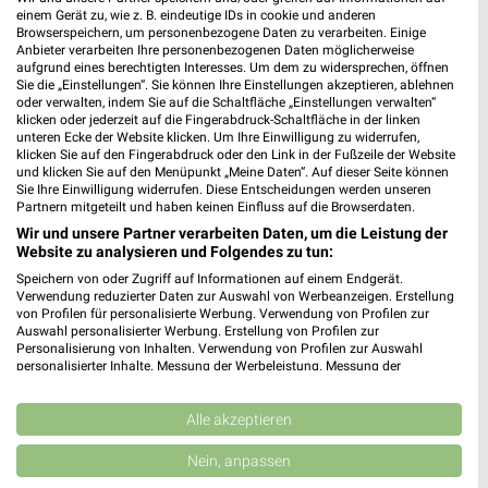
❯
einem Gerät zu, wie z. B. eindeutige IDs in cookie und anderen
Browserspeichern, um personenbezogene Daten zu verarbeiten. Einige
480,11 km
Anbieter verarbeiten Ihre personenbezogenen Daten möglicherweise
aufgrund eines berechtigten Interesses. Um dem zu widersprechen, öffnen
Sie die „Einstellungen“. Sie können Ihre Einstellungen akzeptieren, ablehnen
oder verwalten, indem Sie auf die Schaltfläche „Einstellungen verwalten“
HKL BAUMASCHINEN Angebote in Ettlingen
klicken oder jederzeit auf die Fingerabdruck-Schaltfläche in der linken
Ettlingen, Deutschland
unteren Ecke der Website klicken. Um Ihre Einwilligung zu widerrufen,
❯
klicken Sie auf den Fingerabdruck oder den Link in der Fußzeile der Website
und klicken Sie auf den Menüpunkt „Meine Daten“. Auf dieser Seite können
Sie Ihre Einwilligung widerrufen. Diese Entscheidungen werden unseren
531,29 km
Partnern mitgeteilt und haben keinen Einfluss auf die Browserdaten.
Wir und unsere Partner verarbeiten Daten, um die Leistung der
Website zu analysieren und Folgendes zu tun:
HKL BAUMASCHINEN Angebote in Pforzheim
Speichern von oder Zugriff auf Informationen auf einem Endgerät.
Pforzheim, Deutschland
Verwendung reduzierter Daten zur Auswahl von Werbeanzeigen. Erstellung
❯
von Profilen für personalisierte Werbung. Verwendung von Profilen zur
Auswahl personalisierter Werbung. Erstellung von Profilen zur
518,91 km
Personalisierung von Inhalten. Verwendung von Profilen zur Auswahl
personalisierter Inhalte. Messung der Werbeleistung. Messung der
Performance von Inhalten. Analyse von Zielgruppen durch Statistiken oder
Kombinationen von Daten aus verschiedenen Quellen. Entwicklung und
Verbesserung der Angebote. Verwendung reduzierter Daten zur Auswahl
Alle akzeptieren
von Inhalten.
Daten können außerhalb der Europäischen Union weitergegeben und in die
Nein, anpassen
USA gesendet werden.