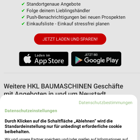
✔
Standortgenaue Angebote
✔
Folge deinem Lieblingshändler
✔
Push-Benachrichtigungen bei neuen Prospekten
✔
Einkaufsliste - Einkauf stressfrei planen
JETZT LADEN UND SPAREN!
Weitere HKL BAUMASCHINEN Geschäfte
mit Angeboten in und um Neustadt
(Weinstraße)
Datenschutzbestimmungen
Datenschutzeinstellungen
5 Geschäfte und Orte
Durch Klicken auf die Schaltfläche „Ablehnen“ wird die
Standardeinstellung nur für unbedingt erforderliche cookie
HKL BAUMASCHINEN Angebote in Mannheim
beibehalten.
Mannheim, Deutschland
Wir und unsere Partner speichern und/oder greifen auf Informationen auf