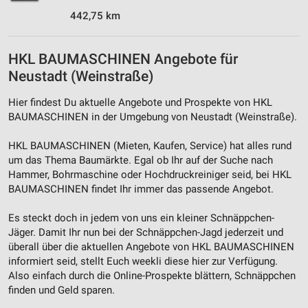
442,75 km
Messung der Werbeleistung
Messung der Performance von Inhalten
HKL BAUMASCHINEN Angebote für
Neustadt (Weinstraße)
Analyse von Zielgruppen durch Statistiken oder
Kombinationen von Daten aus verschiedenen
Quellen
Hier findest Du aktuelle Angebote und Prospekte von HKL
BAUMASCHINEN in der Umgebung von Neustadt (Weinstraße).
Entwicklung und Verbesserung der Angebote
HKL BAUMASCHINEN (Mieten, Kaufen, Service) hat alles rund
Verwendung reduzierter Daten zur Auswahl von
um das Thema Baumärkte. Egal ob Ihr auf der Suche nach
Inhalten
Hammer, Bohrmaschine oder Hochdruckreiniger seid, bei HKL
BAUMASCHINEN findet Ihr immer das passende Angebot.
IAB-Besonderheiten:
Verwendung genauer Standortdaten
Es steckt doch in jedem von uns ein kleiner Schnäppchen-
Jäger. Damit Ihr nun bei der Schnäppchen-Jagd jederzeit und
Geräte anhand von aktiv angeforderten
überall über die aktuellen Angebote von HKL BAUMASCHINEN
Informationen identifizieren
informiert seid, stellt Euch weekli diese hier zur Verfügung.
Nicht-IAB-Verarbeitungszwecke:
Also einfach durch die Online-Prospekte blättern, Schnäppchen
finden und Geld sparen.
Notwendig