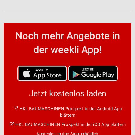
Noch mehr Angebote in
der weekli App!
Jetzt kostenlos laden
HKL BAUMASCHINEN Prospekt in der Android App
blättern
HKL BAUMASCHINEN Prospekt in der iOS App blättern
Kostenlos im App Store erhältlich