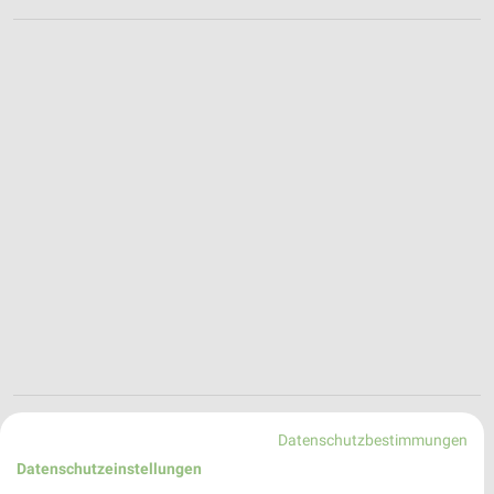
dm Angebote in Langenhagen
Datenschutzbestimmungen
Langenhagen, Deutschland
❯
Datenschutzeinstellungen