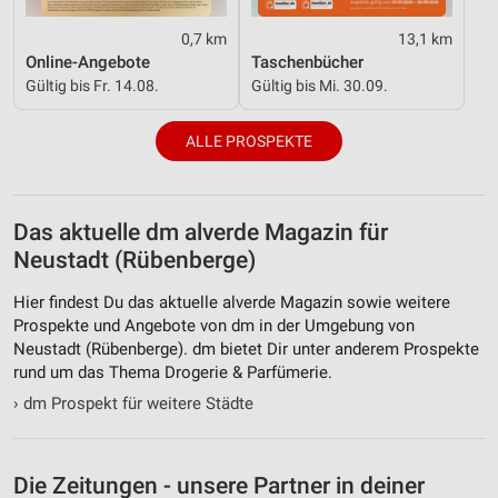
Nicht-IAB-Verarbeitungszwecke:
0,7 km
13,1 km
Notwendig
Online-Angebote
Taschenbücher
Gültig bis Fr. 14.08.
Gültig bis Mi. 30.09.
Performance
ALLE PROSPEKTE
Funktional
Werbung
Das aktuelle dm alverde Magazin für
Neustadt (Rübenberge)
Hier findest Du das aktuelle alverde Magazin sowie weitere
Prospekte und Angebote von dm in der Umgebung von
Neustadt (Rübenberge). dm bietet Dir unter anderem Prospekte
rund um das Thema Drogerie & Parfümerie.
›
dm Prospekt für weitere Städte
Die Zeitungen - unsere Partner in deiner