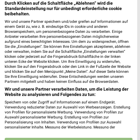
Durch Klicken auf die Schaltfläche „Ablehnen“ wird die
248,30 km
Standardeinstellung nur für unbedingt erforderliche cookie
beibehalten.
Wir und unsere Partner speichern und/oder greifen auf Informationen auf
dm
einem Gerät zu, wie z. B. eindeutige IDs in cookie und anderen
Erich-Ollenhauer-Straße 7
Browserspeichern, um personenbezogene Daten zu verarbeiten. Einige
❯
Anbieter verarbeiten Ihre personenbezogenen Daten möglicherweise
30851 Langenhagen
aufgrund eines berechtigten Interesses. Um dem zu widersprechen, öffnen
Sie die „Einstellungen“. Sie können Ihre Einstellungen akzeptieren, ablehnen
247,31 km
oder verwalten, indem Sie auf die Schaltfläche „Einstellungen verwalten“
klicken oder jederzeit auf die Fingerabdruck-Schaltfläche in der linken
unteren Ecke der Website klicken. Um Ihre Einwilligung zu widerrufen,
Drogerie & Parfümerie Angebote für Neustadt
klicken Sie auf den Fingerabdruck oder den Link in der Fußzeile der Website
und klicken Sie auf den Menüpunkt „Meine Daten“. Auf dieser Seite können
(Rübenberge) und Umgebung
Sie Ihre Einwilligung widerrufen. Diese Entscheidungen werden unseren
Partnern mitgeteilt und haben keinen Einfluss auf die Browserdaten.
6 Prospekte
Wir und unsere Partner verarbeiten Daten, um die Leistung der
Website zu analysieren und Folgendes zu tun:
Müller
Müller
Speichern von oder Zugriff auf Informationen auf einem Endgerät.
Verwendung reduzierter Daten zur Auswahl von Werbeanzeigen. Erstellung
von Profilen für personalisierte Werbung. Verwendung von Profilen zur
Auswahl personalisierter Werbung. Erstellung von Profilen zur
Personalisierung von Inhalten. Verwendung von Profilen zur Auswahl
personalisierter Inhalte. Messung der Werbeleistung. Messung der
Performance von Inhalten. Analyse von Zielgruppen durch Statistiken oder
Kombinationen von Daten aus verschiedenen Quellen. Entwicklung und