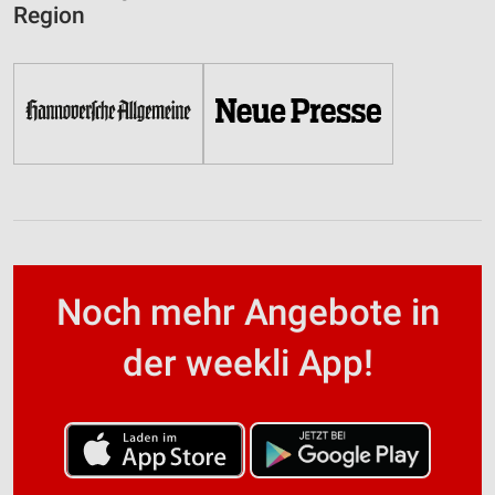
Region
Noch mehr Angebote in
der weekli App!