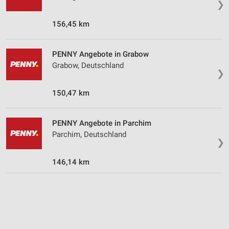
❯
Speichern von oder Zugriff auf Informationen
auf einem Endgerät
156,45 km
Verwendung reduzierter Daten zur Auswahl von
Werbeanzeigen
PENNY Angebote in Grabow
Grabow, Deutschland
❯
Erstellung von Profilen für personalisierte
Werbung
150,47 km
Verwendung von Profilen zur Auswahl
personalisierter Werbung
PENNY Angebote in Parchim
Erstellung von Profilen zur Personalisierung
Parchim, Deutschland
❯
von Inhalten
146,14 km
Verwendung von Profilen zur Auswahl
personalisierter Inhalte
Messung der Werbeleistung
Messung der Performance von Inhalten