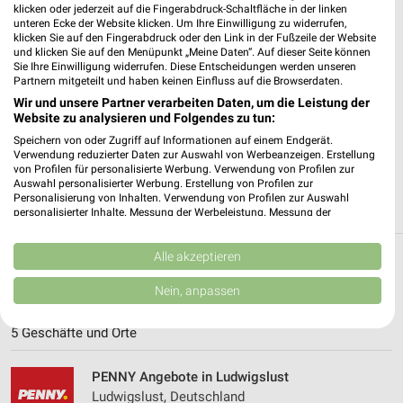
klicken oder jederzeit auf die Fingerabdruck-Schaltfläche in der linken
unteren Ecke der Website klicken. Um Ihre Einwilligung zu widerrufen,
✔
Standortgenaue Angebote
klicken Sie auf den Fingerabdruck oder den Link in der Fußzeile der Website
und klicken Sie auf den Menüpunkt „Meine Daten“. Auf dieser Seite können
✔
Folge deinem Lieblingshändler
Sie Ihre Einwilligung widerrufen. Diese Entscheidungen werden unseren
✔
Push-Benachrichtigungen bei neuen Prospekten
Partnern mitgeteilt und haben keinen Einfluss auf die Browserdaten.
✔
Einkaufsliste - Einkauf stressfrei planen
Wir und unsere Partner verarbeiten Daten, um die Leistung der
Website zu analysieren und Folgendes zu tun:
JETZT LADEN UND SPAREN!
Speichern von oder Zugriff auf Informationen auf einem Endgerät.
Verwendung reduzierter Daten zur Auswahl von Werbeanzeigen. Erstellung
von Profilen für personalisierte Werbung. Verwendung von Profilen zur
Auswahl personalisierter Werbung. Erstellung von Profilen zur
Personalisierung von Inhalten. Verwendung von Profilen zur Auswahl
personalisierter Inhalte. Messung der Werbeleistung. Messung der
Performance von Inhalten. Analyse von Zielgruppen durch Statistiken oder
Kombinationen von Daten aus verschiedenen Quellen. Entwicklung und
Verbesserung der Angebote. Verwendung reduzierter Daten zur Auswahl
Alle akzeptieren
Weitere PENNY Geschäfte mit Angeboten in
von Inhalten.
Daten können außerhalb der Europäischen Union weitergegeben und in die
Nein, anpassen
und um Neustadt-Glewe
USA gesendet werden.
Ihre Einwilligung und die cookie Richtlinie gelten ausschließlich für diese
5 Geschäfte und Orte
Website/App.
Partnerliste anzeigen (1 IAB-Anbieter)
PENNY Angebote in Ludwigslust
Wir nutzen Ihre Daten für folgende Zwecke:
Ludwigslust, Deutschland
IAB-Verarbeitungszwecke: