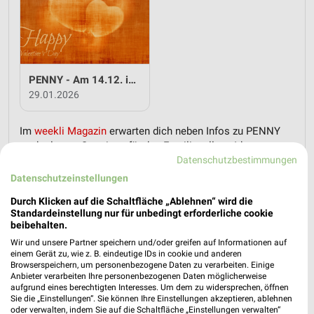
PENNY - Am 14.12. ist Valentinstag
29.01.2026
Im
weekli Magazin
erwarten dich neben Infos zu PENNY
auch clevere Spartipps für den Familienalltag, Ideen zur
Datenschutzbestimmungen
Haushaltsplanung und einfache Wege, dein Budget
nachhaltig zu entlasten.
Datenschutzeinstellungen
Durch Klicken auf die Schaltfläche „Ablehnen“ wird die
Standardeinstellung nur für unbedingt erforderliche cookie
beibehalten.
Wir und unsere Partner speichern und/oder greifen auf Informationen auf
einem Gerät zu, wie z. B. eindeutige IDs in cookie und anderen
Browserspeichern, um personenbezogene Daten zu verarbeiten. Einige
weekli - Prospekte & Angebote App
Anbieter verarbeiten Ihre personenbezogenen Daten möglicherweise
aufgrund eines berechtigten Interesses. Um dem zu widersprechen, öffnen
Alle PENNY Angebote immer griffbereit – mit der kostenlosen
Sie die „Einstellungen“. Sie können Ihre Einstellungen akzeptieren, ablehnen
oder verwalten, indem Sie auf die Schaltfläche „Einstellungen verwalten“
weekli App für iOS & Android.