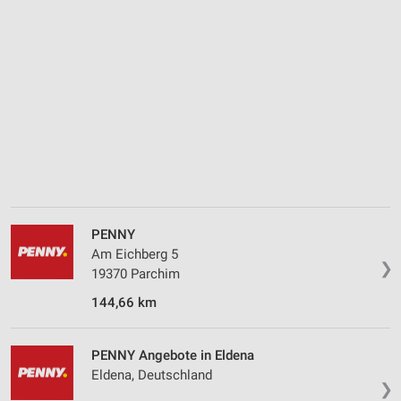
Analyse von Zielgruppen durch Statistiken oder
Kombinationen von Daten aus verschiedenen
Quellen
Entwicklung und Verbesserung der Angebote
Verwendung reduzierter Daten zur Auswahl von
Inhalten
IAB-Besonderheiten:
Verwendung genauer Standortdaten
Geräte anhand von aktiv angeforderten
PENNY
Informationen identifizieren
Am Eichberg 5
❯
Nicht-IAB-Verarbeitungszwecke:
19370 Parchim
Notwendig
144,66 km
Performance
PENNY Angebote in Eldena
Funktional
Eldena, Deutschland
❯