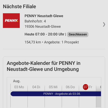
Nächste Filiale
PENNY Neustadt-Glewe
Bahnhofstr. 4
❯
19306 Neustadt-Glewe
Heute 07:00 - 20:00 Uhr |
Geschlossen
154,73 km • Angebote: 1 Prospekt
Angebote-Kalender für PENNY in
Neustadt-Glewe und Umgebung
Aug.
03
Mo
04
Di
05
Mi
06
Do
07
Fr
08
S
PENNY - Angebote ab 03.08.